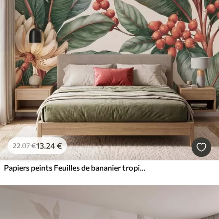
13
.24
€
22
.07
€
Papiers peints Feuilles de bananier tropicales ornées de grappes de baies de café rouges, style aquarelle