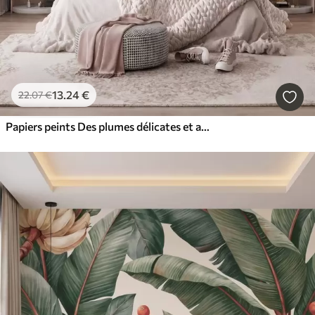
13
.24
€
22
.07
€
Papiers peints Des plumes délicates et aériennes, nimbées d'une brume rose-pêche aux reflets chatoyants