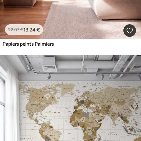
13
.24
€
22
.07
€
Papiers peints Palmiers