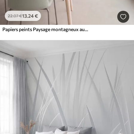
13
.24
€
22
.07
€
Papiers peints Paysage montagneux aux reliefs variés