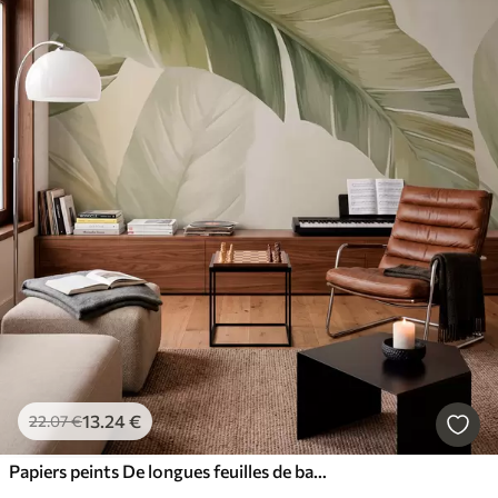
13
.24
€
22
.07
€
Papiers peints De longues feuilles de bananier