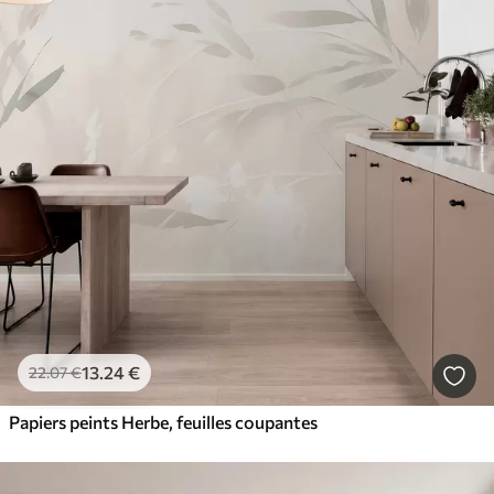
13
.24
€
22
.07
€
Papiers peints Herbe, feuilles coupantes