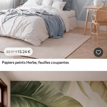
13
.24
€
22
.07
€
Papiers peints Herbe, feuilles coupantes