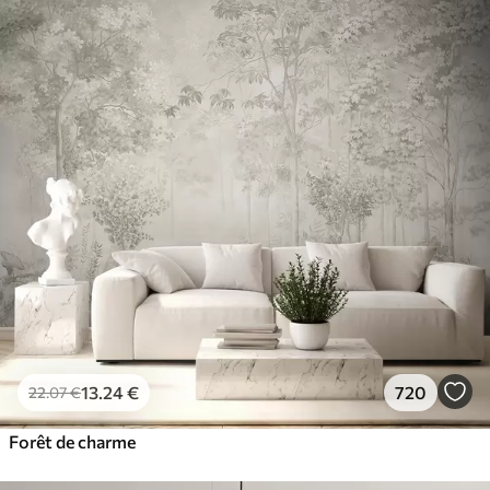
13
.24
€
720
22
.07
€
Forêt de charme