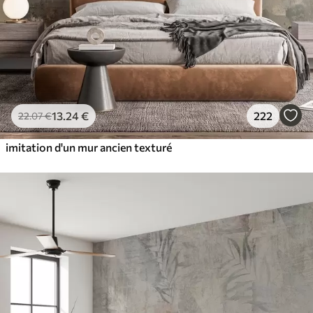
13
.24
€
222
22
.07
€
imitation d'un mur ancien texturé