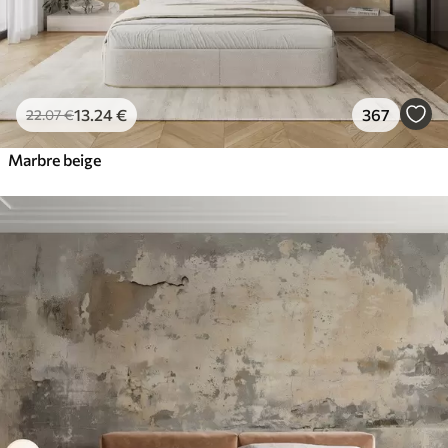
13
.24
€
367
22
.07
€
Marbre beige