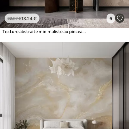
13
.24
€
6
22
.07
€
Texture abstraite minimaliste au pinceau dans des tons beiges