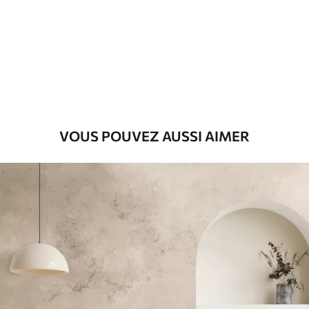
Premium
56
.67
34
.00
€
/m²
Vinyle Premium
65
.00
39
.00
€
/m²
VOUS POUVEZ AUSSI AIMER
Peel and Stick
81
.67
49
.00
€
/m²