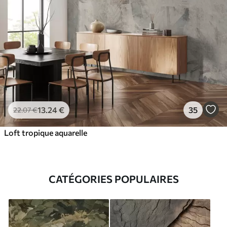
13
.24
€
35
22
.07
€
Loft tropique aquarelle
CATÉGORIES POPULAIRES