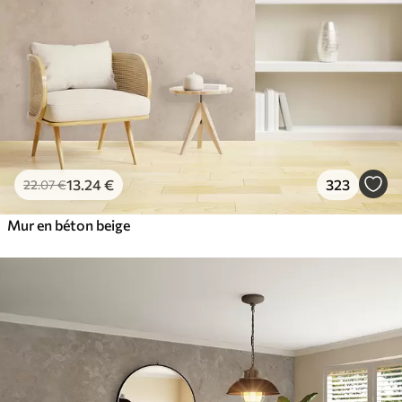
13
.24
€
323
22
.07
€
Mur en béton beige