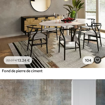
13
.24
€
104
22
.07
€
Fond de pierre de ciment