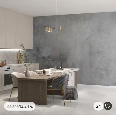
13
.24
€
24
22
.07
€