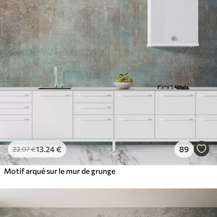
13
.24
€
89
22
.07
€
Motif arqué sur le mur de grunge