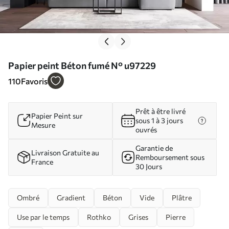
Papier peint Béton fumé N° u97229
110
Favoris
Prêt à être livré
Papier Peint sur
sous 1 à 3 jours
Mesure
ouvrés
Garantie de
Livraison Gratuite au
Remboursement sous
France
30 Jours
Ombré
Gradient
Béton
Vide
Plâtre
Use par le temps
Rothko
Grises
Pierre