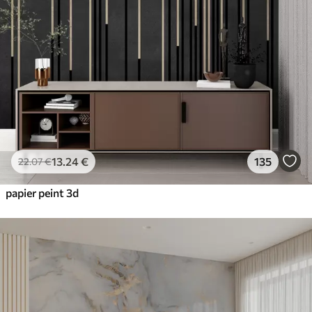
13
.24
€
135
22
.07
€
papier peint 3d