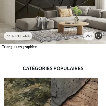
13
.24
€
263
22
.07
€
Triangles en graphite
CATÉGORIES POPULAIRES