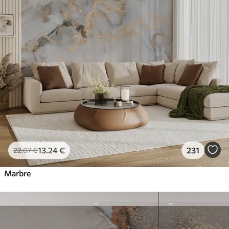
13
.24
€
231
22
.07
€
Marbre