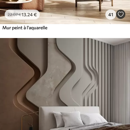
13
.24
€
41
22
.07
€
Mur peint à l'aquarelle