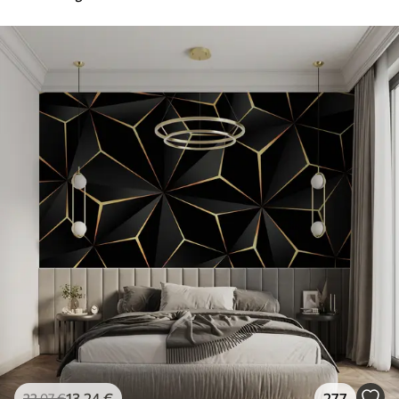
13
.24
€
277
22
.07
€