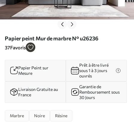
Papier peint Mur de marbre N° u26236
37
Favoris
Prêt à être livré
Papier Peint sur
sous 1 à 3 jours
Mesure
ouvrés
Garantie de
Livraison Gratuite au
Remboursement sous
France
30 Jours
Marbre
Noire
Résine