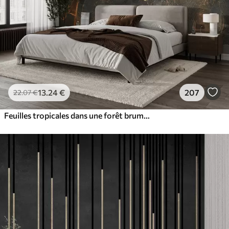
13
.24
€
207
22
.07
€
Feuilles tropicales dans une forêt brumeuse