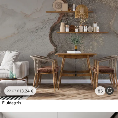
13
.24
€
85
22
.07
€
Fluide gris