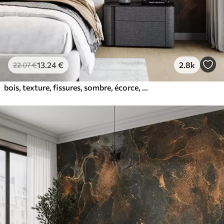
13
.24
€
2.8k
22
.07
€
bois, texture, fissures, sombre, écorce, surface