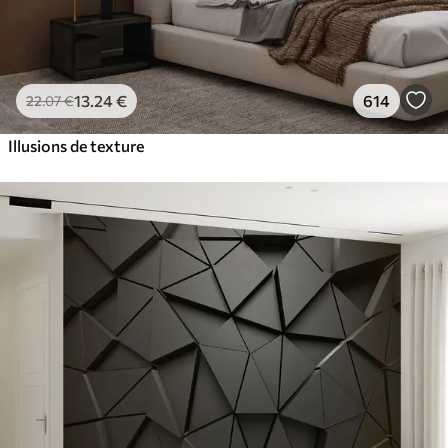
13
.24
€
614
22
.07
€
Illusions de texture