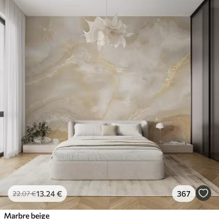
13
.24
€
367
22
.07
€
Marbre beige