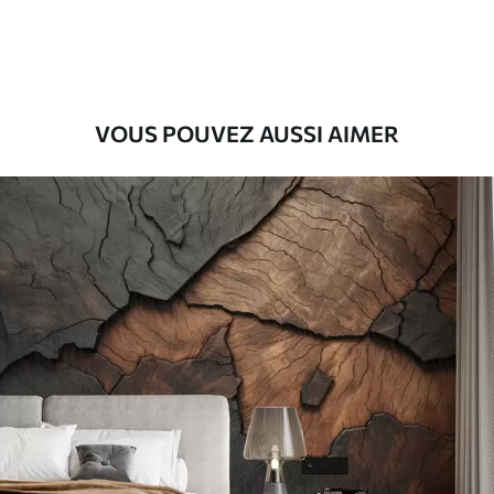
56
.67
34
.00
€
/m²
Vinyle Premium
65
.00
39
.00
€
/m²
VOUS POUVEZ AUSSI AIMER
Peel and Stick
81
.67
49
.00
€
/m²