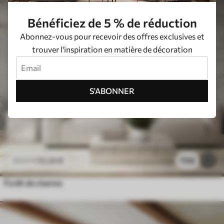
Bénéficiez de 5 % de réduction
Abonnez-vous pour recevoir des offres exclusives et
trouver l'inspiration en matière de décoration
S'ABONNER
13
.24
€
708
22
.07
€
Forêt de charme