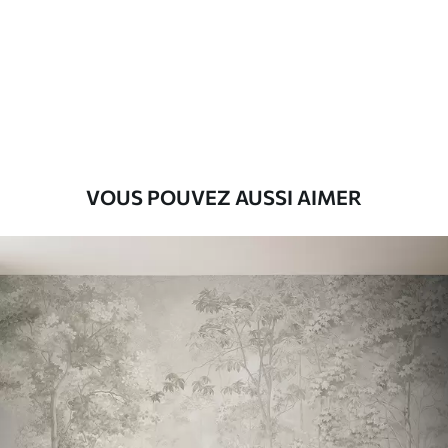
Premium
56
.67
34
.00
€
/m²
Vinyle Premium
65
.00
39
.00
€
/m²
VOUS POUVEZ AUSSI AIMER
Peel and Stick
81
.67
49
.00
€
/m²