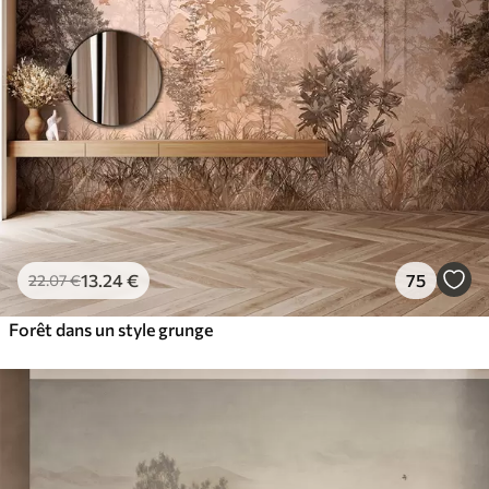
13
.24
€
75
22
.07
€
Forêt dans un style grunge