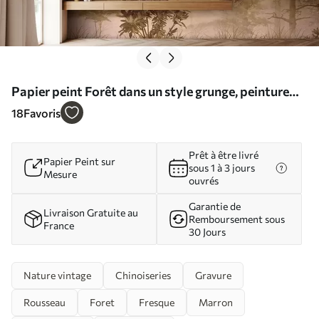
Papier peint Forêt dans un style grunge, peinture
murale N° u97058
18
Favoris
Prêt à être livré
Papier Peint sur
sous 1 à 3 jours
Mesure
ouvrés
Garantie de
Livraison Gratuite au
Remboursement sous
France
30 Jours
Nature vintage
Chinoiseries
Gravure
Rousseau
Foret
Fresque
Marron