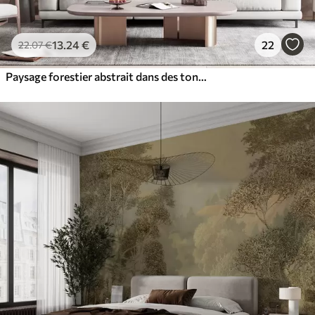
13
.24
€
22
22
.07
€
Paysage forestier abstrait dans des tons beige fumé, créant une impression de profondeur