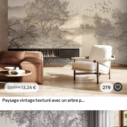
13
.24
€
279
22
.07
€
Paysage vintage texturé avec un arbre près d'une rivière et un ciel nuageux, art de la nature en tons sépia