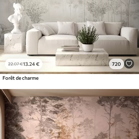
13
.24
€
720
22
.07
€
Forêt de charme