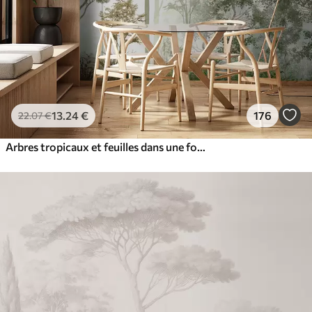
13
.24
€
176
22
.07
€
Arbres tropicaux et feuilles dans une forêt brumeuse