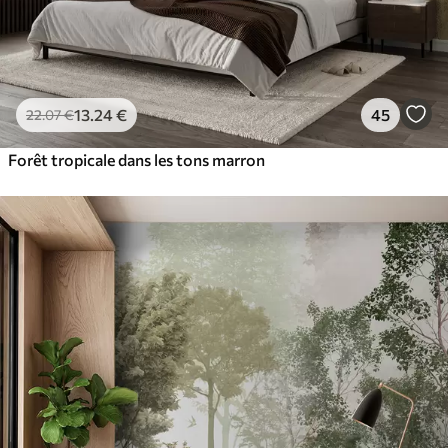
13
.24
€
45
22
.07
€
Forêt tropicale dans les tons marron