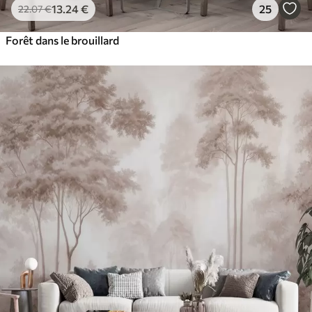
13
.24
€
25
22
.07
€
Forêt dans le brouillard