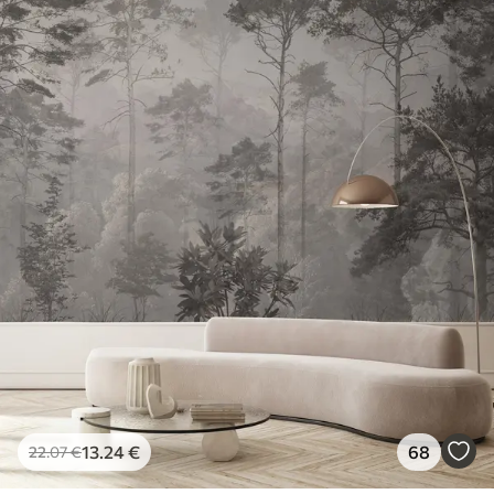
13
.24
€
68
22
.07
€