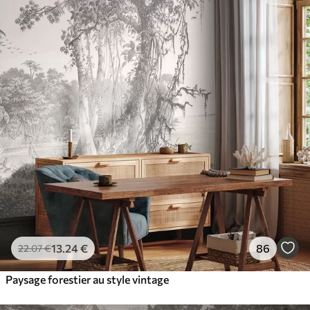
13
.24
€
86
22
.07
€
Paysage forestier au style vintage