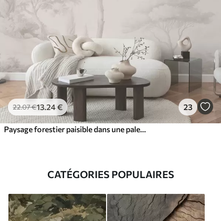
13
.24
€
23
22
.07
€
Paysage forestier paisible dans une palette de couleurs beiges
CATÉGORIES POPULAIRES