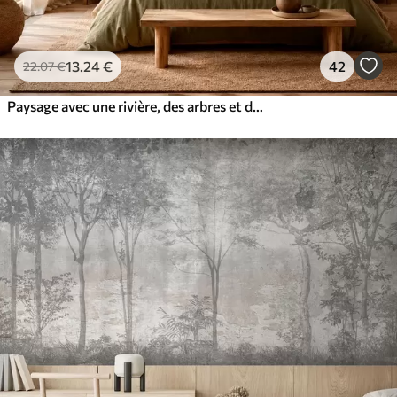
13
.24
€
42
22
.07
€
Paysage avec une rivière, des arbres et des collines au loin