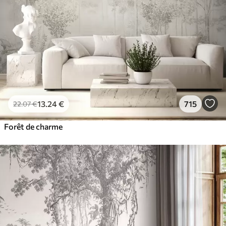
13
.24
€
715
22
.07
€
Forêt de charme