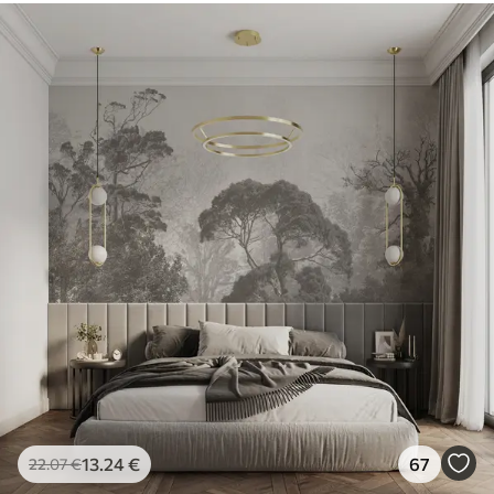
13
.24
€
67
22
.07
€