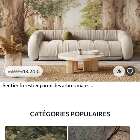
13
.24
€
2k
22
.07
€
Sentier forestier parmi des arbres majestueux, style aquarelle
CATÉGORIES POPULAIRES