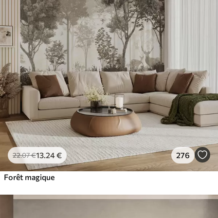
13
.24
€
276
22
.07
€
Forêt magique