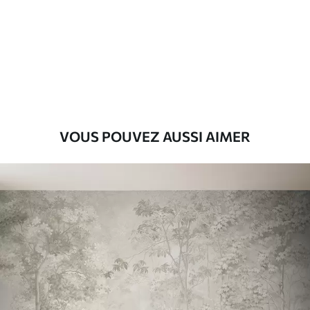
Premium
56
.67
34
.00
€
/m²
Vinyle Premium
65
.00
39
.00
€
/m²
VOUS POUVEZ AUSSI AIMER
Peel and Stick
81
.67
49
.00
€
/m²