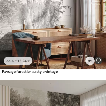
13
.24
€
85
22
.07
€
Paysage forestier au style vintage