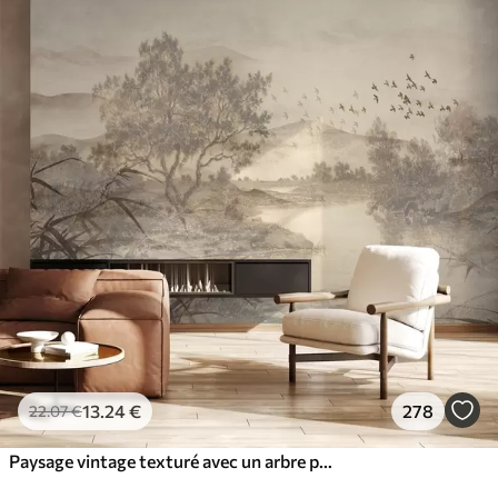
13
.24
€
278
22
.07
€
Paysage vintage texturé avec un arbre près d'une rivière et un ciel nuageux, art de la nature en tons sépia