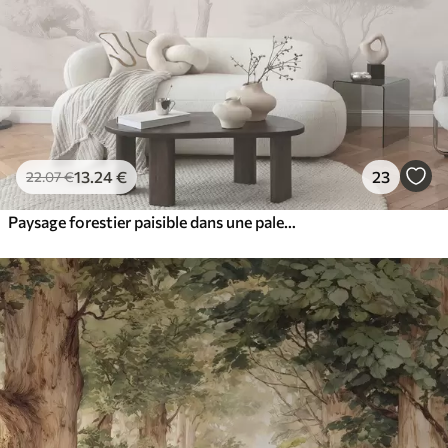
13
.24
€
23
22
.07
€
Paysage forestier paisible dans une palette de couleurs beiges