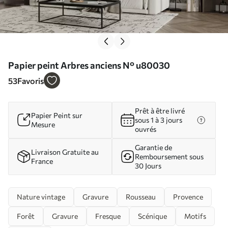
Papier peint Arbres anciens N° u80030
53
Favoris
Prêt à être livré
Papier Peint sur
sous 1 à 3 jours
Mesure
ouvrés
Garantie de
Livraison Gratuite au
Remboursement sous
France
30 Jours
Nature vintage
Gravure
Rousseau
Provence
Forêt
Gravure
Fresque
Scénique
Motifs