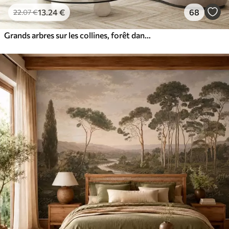
13
.24
€
68
22
.07
€
Grands arbres sur les collines, forêt dans le brouillard