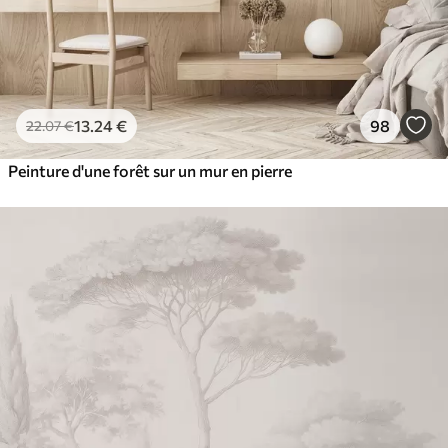
13
.24
€
98
22
.07
€
Peinture d'une forêt sur un mur en pierre