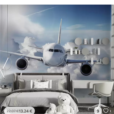
13
.24
€
9
22
.07
€