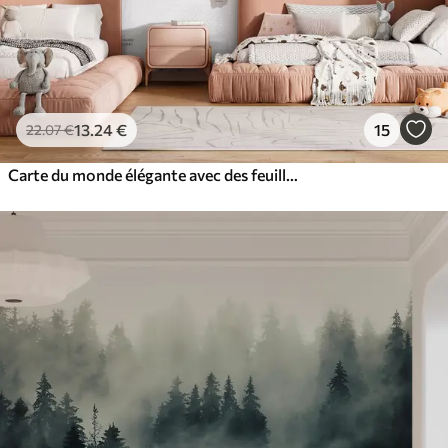
13
.24
€
15
22
.07
€
Carte du monde élégante avec des feuilles et des plantes