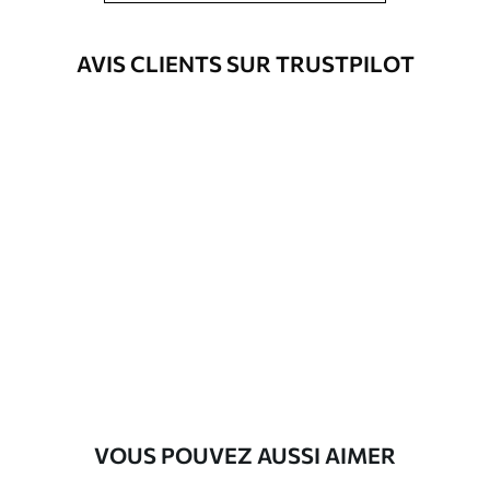
Méthode
Application transparente
AVIS CLIENTS SUR TRUSTPILOT
d'application
Matériaux disponibles
Standard
45
.00
27
.00
€
/m²
Premium
56
.67
34
.00
€
/m²
Vinyle Premium
65
.00
39
.00
€
/m²
VOUS POUVEZ AUSSI AIMER
Peel and Stick