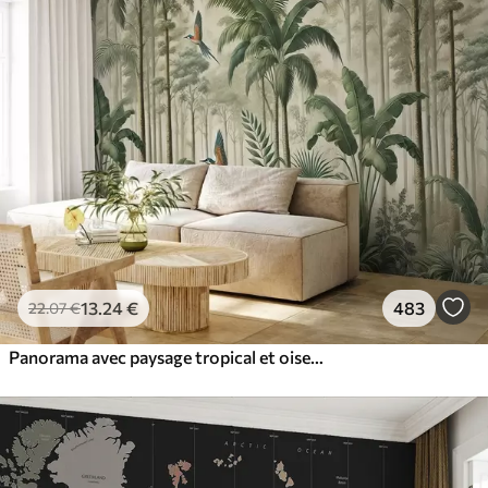
13
.24
€
483
22
.07
€
Panorama avec paysage tropical et oiseaux