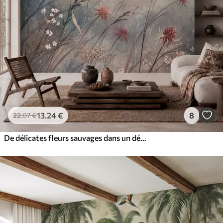
13
.24
€
8
22
.07
€
De délicates fleurs sauvages dans un décor brumeux aux tons pastel