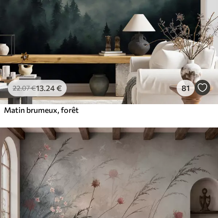
13
.24
€
81
22
.07
€
Matin brumeux, forêt