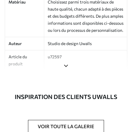
Matériau
Choisissez parmi trois matériaux de
haute qualité, chacun adapté à des pièces
et des budgets différents. De plus amples
informations sont disponibles ci-dessous
ou lors du processus de personnalisation.
Auteur
Studio de design Uwalls
Article du
u72597
produit
Production
Imprimé sur commande et livré en
rouleaux jusqu’à 50 cm de large.
INSPIRATION DES CLIENTS UWALLS
Options
Vernis protecteur et/ou colle pour
supplémentaires
papier peint disponibles.
Entretien
Nettoyage doux avec une éponge. Les
papiers peints avec Vernis protecteur
VOIR TOUTE LA GALERIE
être nettoyés à l’eau.