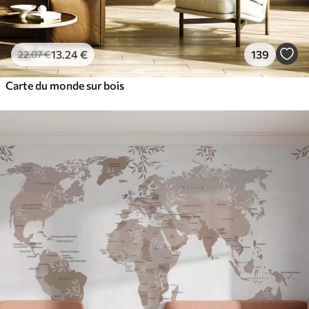
13
.24
€
139
22
.07
€
Carte du monde sur bois