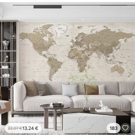
81
.67
49
.00
€
/m²
13
.24
€
183
22
.07
€