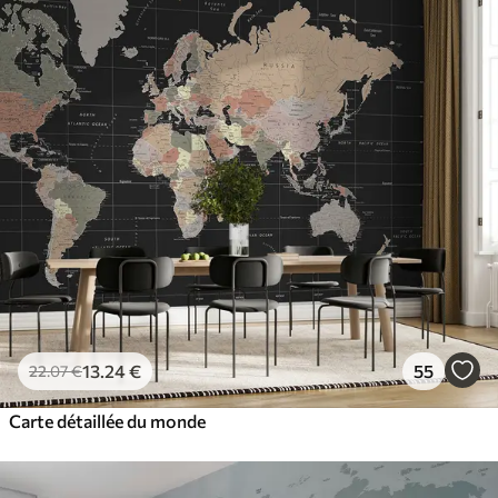
13
.24
€
55
22
.07
€
Carte détaillée du monde