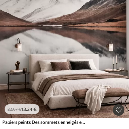
13
.24
€
22
.07
€
Papiers peints Des sommets enneigés et un lac paisible aux reflets miroitants