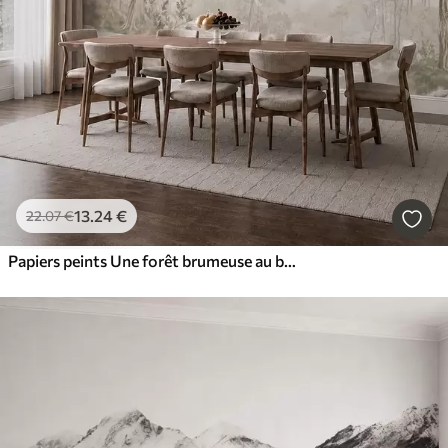
13
.24
€
22
.07
€
Papiers peints Une forêt brumeuse au bord d'un plan d'eau paisible, dans des tons pastel naturels et doux