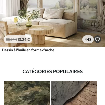
13
.24
€
443
22
.07
€
Dessin à l'huile en forme d'arche
CATÉGORIES POPULAIRES