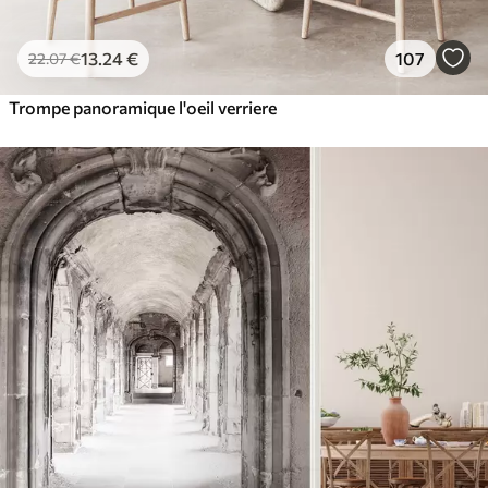
13
.24
€
107
22
.07
€
Trompe panoramique l'oeil verriere