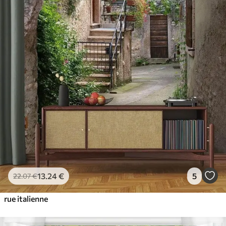
13
.24
€
5
22
.07
€
rue italienne