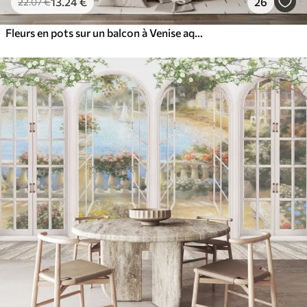
13
.24
€
26
22
.07
€
Fleurs en pots sur un balcon à Venise aquarelle