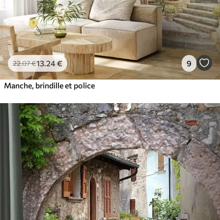
13
.24
€
9
22
.07
€
Manche, brindille et police