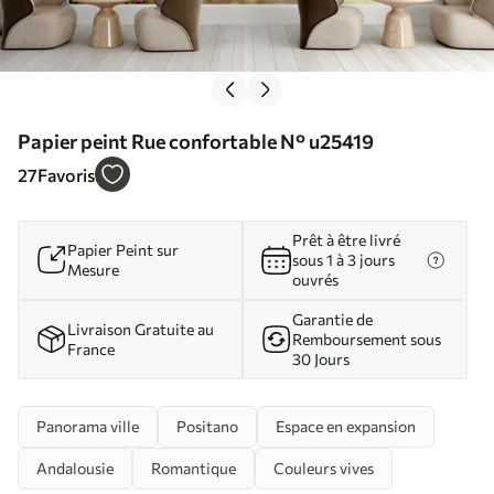
Papier peint Rue confortable N° u25419
27
Favoris
Prêt à être livré
Papier Peint sur
sous 1 à 3 jours
Mesure
ouvrés
Garantie de
Livraison Gratuite au
Remboursement sous
France
30 Jours
Panorama ville
Positano
Espace en expansion
Andalousie
Romantique
Couleurs vives