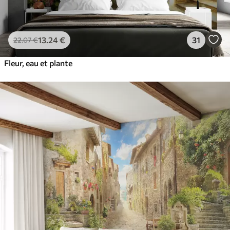
13
.24
€
31
22
.07
€
Fleur, eau et plante