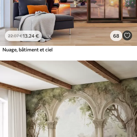
13
.24
€
68
22
.07
€
Nuage, bâtiment et ciel