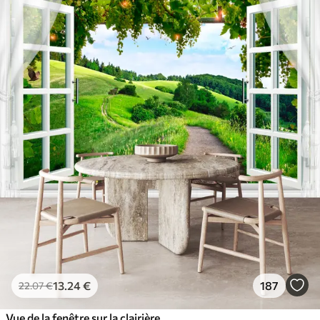
13
.24
€
187
22
.07
€
Vue de la fenêtre sur la clairière