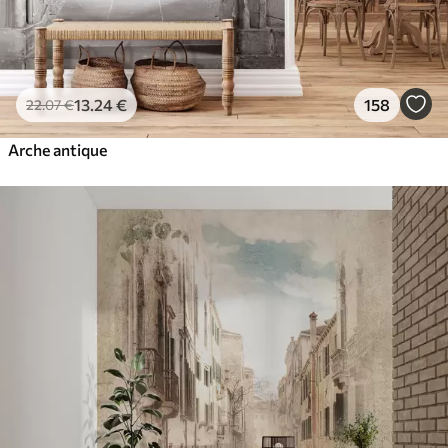
13
.24
€
158
22
.07
€
Arche antique