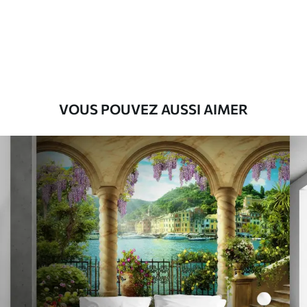
Premium
56
.67
34
.00
€
/m²
Vinyle Premium
65
.00
39
.00
€
/m²
VOUS POUVEZ AUSSI AIMER
Peel and Stick
81
.67
49
.00
€
/m²