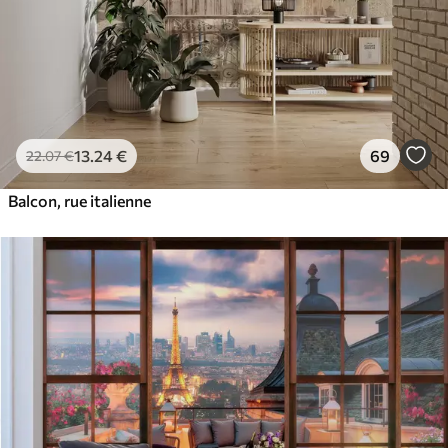
13
.24
€
69
22
.07
€
Balcon, rue italienne