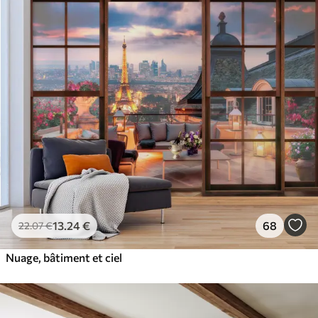
13
.24
€
68
22
.07
€
Nuage, bâtiment et ciel