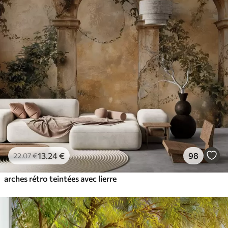
13
.24
€
98
22
.07
€
arches rétro teintées avec lierre