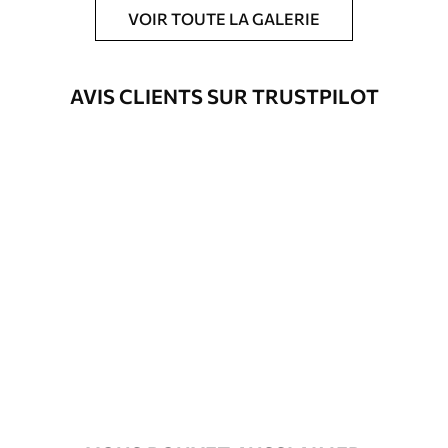
papiers peints avec Vernis protecteur
VOIR TOUTE LA GALERIE
être nettoyés à l’eau.
Méthode
Application transparente
AVIS CLIENTS SUR TRUSTPILOT
d'application
Matériaux disponibles
Standard
45
.00
27
.00
€
/m²
Premium
56
.67
34
.00
€
/m²
Vinyle Premium
65
.00
39
.00
€
/m²