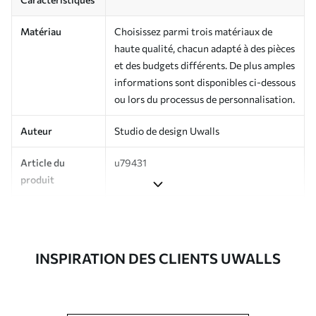
Matériau
Choisissez parmi trois matériaux de
haute qualité, chacun adapté à des pièces
et des budgets différents. De plus amples
informations sont disponibles ci-dessous
ou lors du processus de personnalisation.
Auteur
Studio de design Uwalls
Article du
u79431
produit
Production
Imprimé sur commande et livré en
rouleaux jusqu’à 50 cm de large.
INSPIRATION DES CLIENTS UWALLS
Options
Vernis protecteur et/ou colle pour
supplémentaires
papier peint disponibles.
Entretien
Nettoyage doux avec une éponge. Les