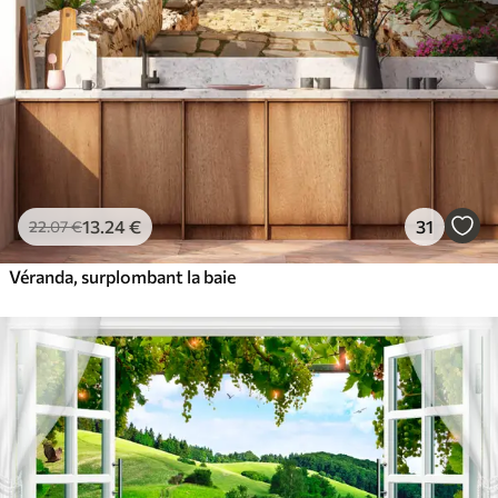
13
.24
€
31
22
.07
€
Véranda, surplombant la baie