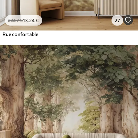
13
.24
€
27
22
.07
€
Rue confortable