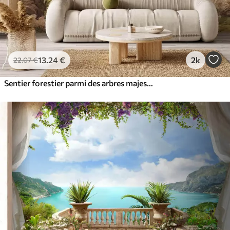
13
.24
€
2k
22
.07
€
Sentier forestier parmi des arbres majestueux, style aquarelle