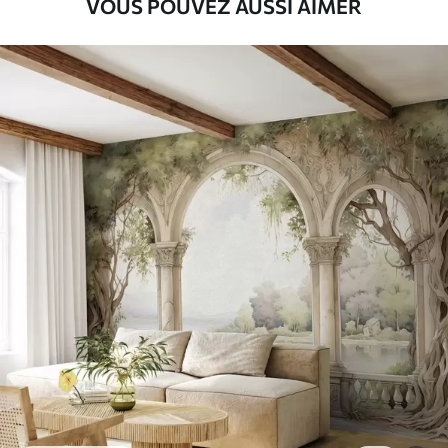
VOUS POUVEZ AUSSI AIMER
Peel and Stick
81
.67
49
.00
€
/m²