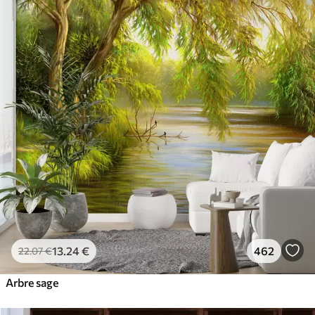
13
.24
€
462
22
.07
€
Arbre sage