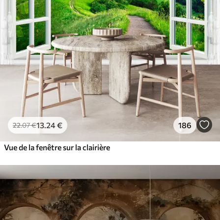
13
.24
€
186
22
.07
€
Vue de la fenêtre sur la clairière