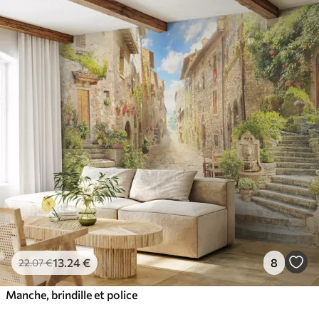
13
.24
€
8
22
.07
€
Manche, brindille et police