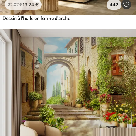
13
.24
€
442
22
.07
€
Dessin à l'huile en forme d'arche