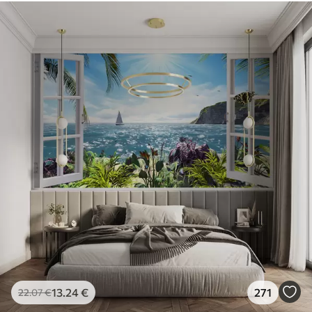
13
.24
€
271
22
.07
€