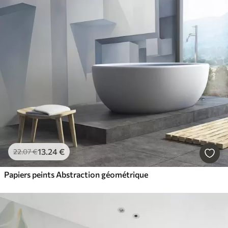
13
.24
€
22
.07
€
Papiers peints Abstraction géométrique