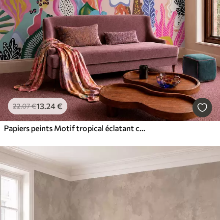
13
.24
€
22
.07
€
Papiers peints Motif tropical éclatant composé de fleurs, de feuilles et de fruits colorés