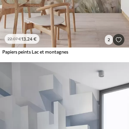
13
.24
€
22
.07
€
2
Papiers peints Lac et montagnes