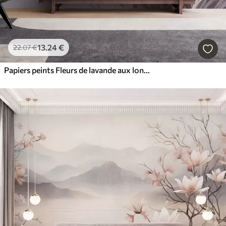
13
.24
€
22
.07
€
Papiers peints Fleurs de lavande aux longues tiges et feuilles, œuvre d'art aux textures douces aux tons pastel