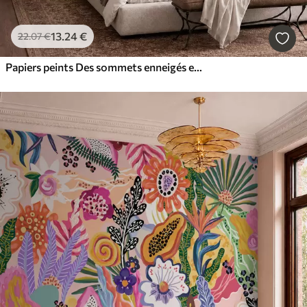
13
.24
€
22
.07
€
Papiers peints Des sommets enneigés et un lac paisible aux reflets miroitants