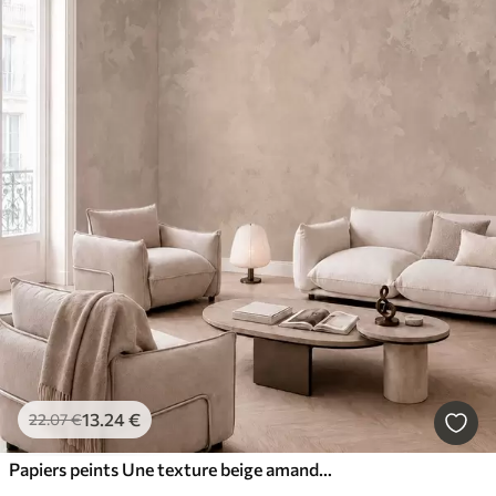
13
.24
€
22
.07
€
Papiers peints Une texture beige amande chaleureuse aux dégradés naturels et doux