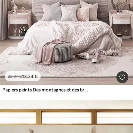
13
.24
€
22
.07
€
Papiers peints Des montagnes et des branches de magnolia roses en fleurs, un paysage riche en textures