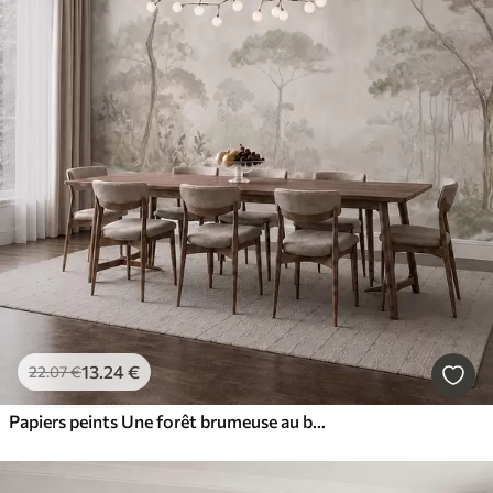
13
.24
€
22
.07
€
Papiers peints Une forêt brumeuse au bord d'un plan d'eau paisible, dans des tons pastel naturels et doux