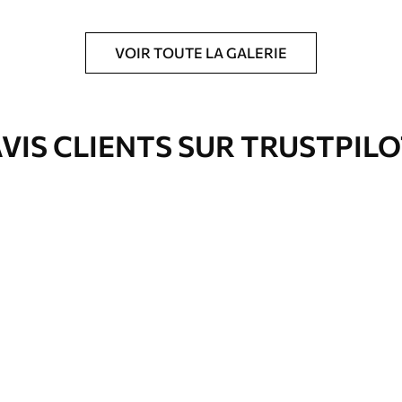
VOIR TOUTE LA GALERIE
ré en rouleaux jusqu’à 50 cm de large.
e pour papier peint disponibles.
VIS CLIENTS SUR TRUSTPIL
nge. Les papiers peints avec Vernis
’eau.
emium
67
34
.00
€
/m²