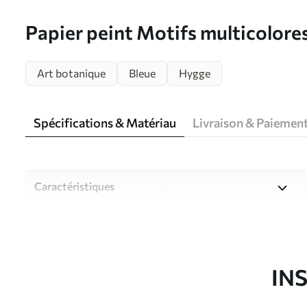
Papier peint Motifs multicolore
Art botanique
Bleue
Hygge
Spécifications & Matériau
Livraison & Paiemen
Caractéristiques
Matériau
Choisissez parmi trois maté
pièces et des budgets diffé
disponibles ci-dessous ou lo
IN
Auteur
Studio de design Uwalls