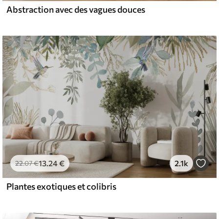
Abstraction avec des vagues douces
13
.24
€
2.1k
22
.07
€
Plantes exotiques et colibris