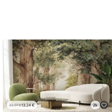
13
.24
€
2k
22
.07
€