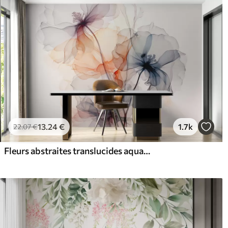
13
.24
€
1.7k
22
.07
€
Fleurs abstraites translucides aquarelle liquide