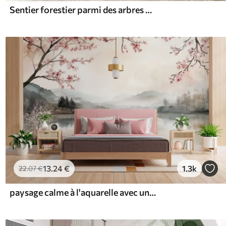
Sentier forestier parmi des arbres majestueux, style aquarelle
13
.24
€
1.3k
22
.07
€
paysage calme à l'aquarelle avec un lac et un arbre en fleurs