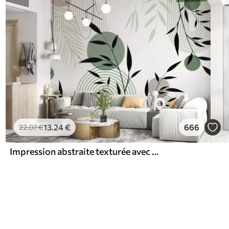
13
.24
€
666
22
.07
€
Impression abstraite texturée avec des formes géométriques, des cercles et des arcs et des plantes noires et vertes sur un fond blanc