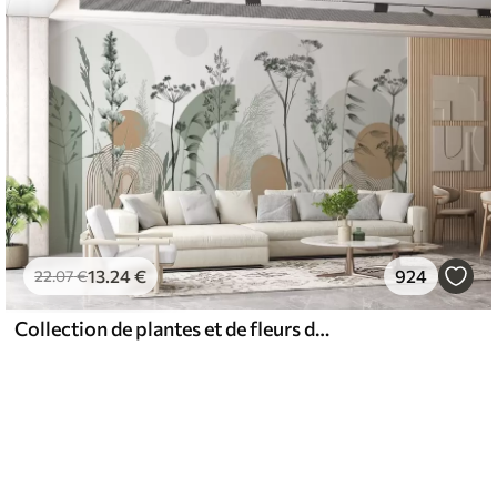
13
.24
€
924
22
.07
€
Collection de plantes et de fleurs dans des tons neutres sur un fond d'arche abstrait dans des teintes vertes et orangées