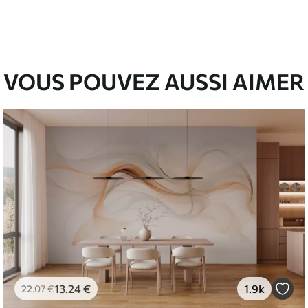
l and Stick
67
49
.00
€
/m²
VOUS POUVEZ AUSSI AIMER
13
.24
€
1.9k
22
.07
€