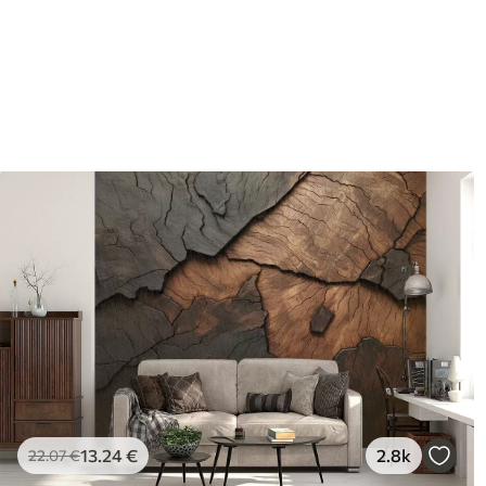
Vinyle Premium
Pee
65
.00
81
.
39
.00
€
/m²
13
.24
€
2.8k
22
.07
€