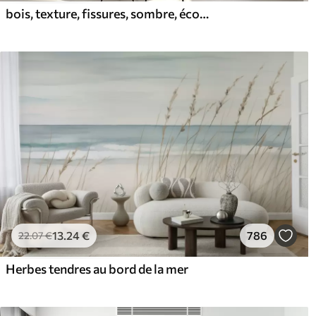
bois, texture, fissures, sombre, écorce, surface
13
.24
€
786
22
.07
€
Herbes tendres au bord de la mer