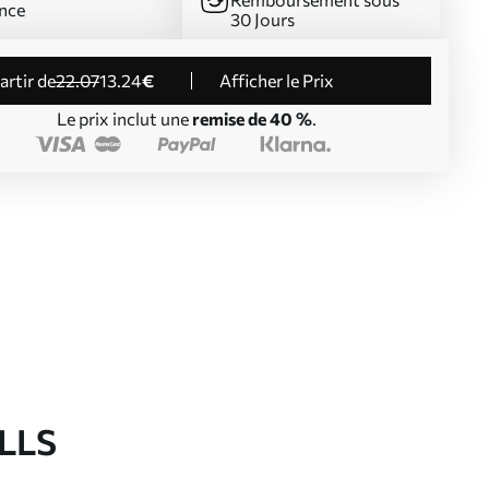
nce
30 Jours
partir de
22
.07
13
.24
€
Afficher le Prix
Le prix inclut une
remise de 40 %
.
LLS