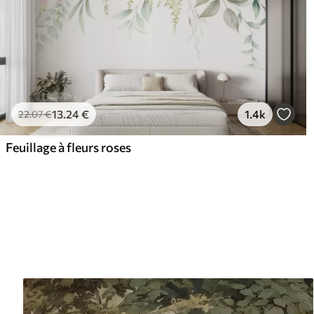
13
.24
€
1.4k
22
.07
€
Feuillage à fleurs roses