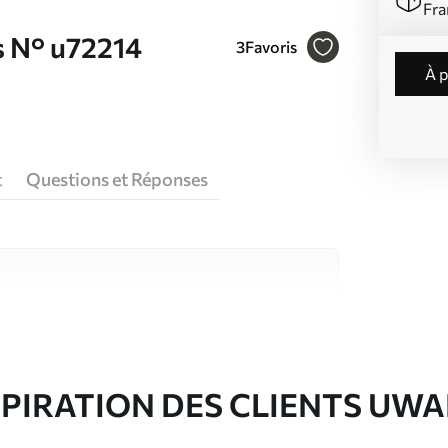
Fra
s N° u72214
3
Favoris
à 
t
Questions et Réponses
riaux de haute qualité, chacun adapté à des
rents. De plus amples informations sont
rs du processus de personnalisation.
SPIRATION DES CLIENTS UWA