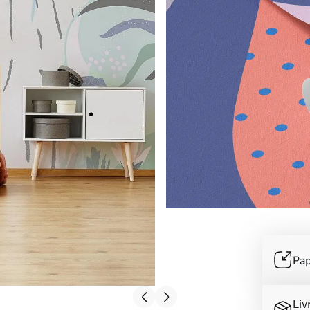
Pap
Liv