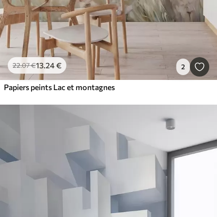
13
.24
€
22
.07
€
2
Papiers peints Lac et montagnes