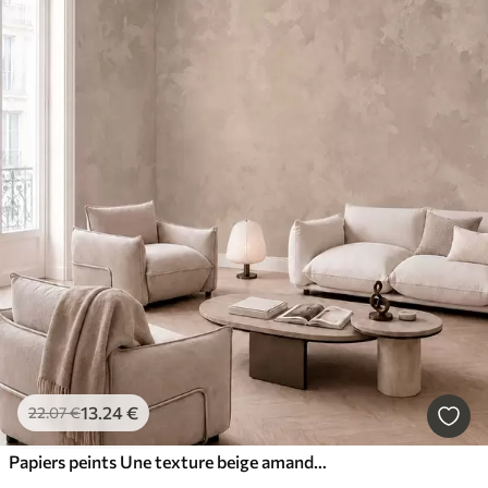
13
.24
€
22
.07
€
Papiers peints Une texture beige amande chaleureuse aux dégradés naturels et doux