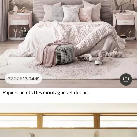
13
.24
€
22
.07
€
Papiers peints Des montagnes et des branches de magnolia roses en fleurs, un paysage riche en textures