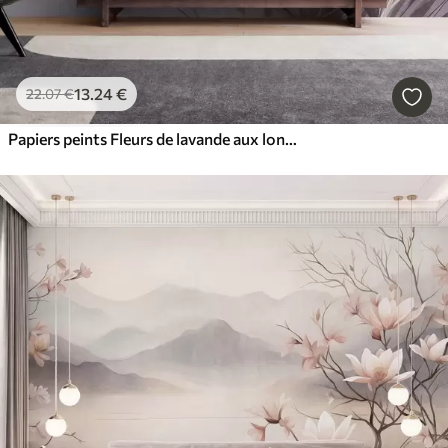
13
.24
€
22
.07
€
Papiers peints Fleurs de lavande aux longues tiges et feuilles, œuvre d'art aux textures douces aux tons pastel