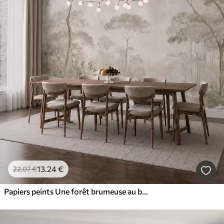
13
.24
€
22
.07
€
Papiers peints Une forêt brumeuse au bord d'un plan d'eau paisible, dans des tons pastel naturels et doux