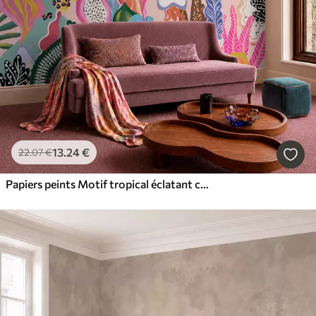
13
.24
€
22
.07
€
Papiers peints Motif tropical éclatant composé de fleurs, de feuilles et de fruits colorés