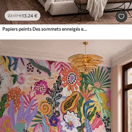
13
.24
€
22
.07
€
Papiers peints Des sommets enneigés et un lac paisible aux reflets miroitants