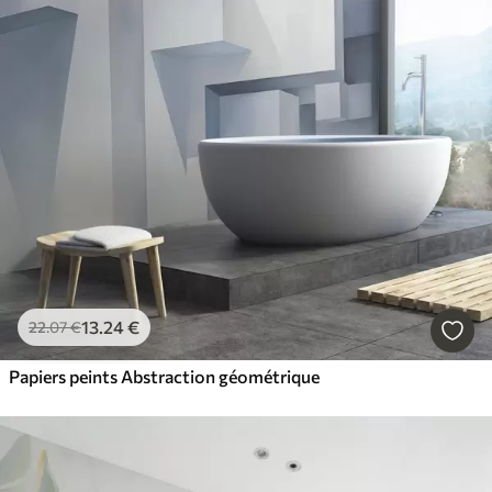
13
.24
€
22
.07
€
Papiers peints Abstraction géométrique