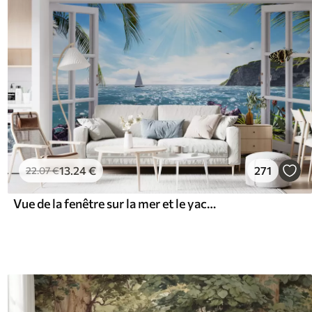
13
.24
€
271
22
.07
€
Vue de la fenêtre sur la mer et le yacht