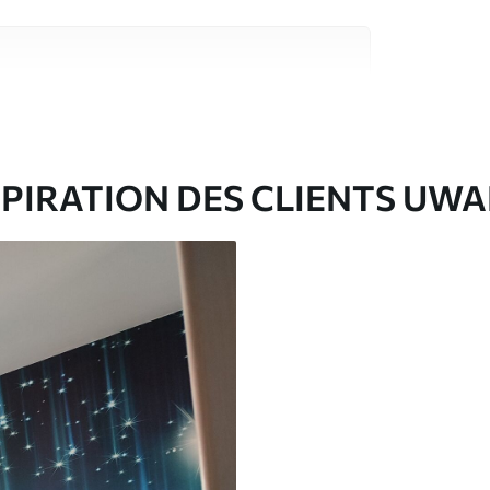
riaux de haute qualité, chacun adapté à des
rents. De plus amples informations sont
rs du processus de personnalisation.
SPIRATION DES CLIENTS UWA
ré en rouleaux jusqu’à 50 cm de large.
e pour papier peint disponibles.
nge. Les papiers peints avec Vernis
’eau.