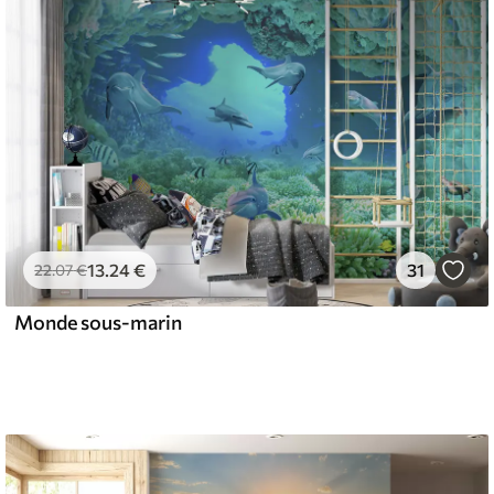
13
.24
€
31
22
.07
€
Monde sous-marin