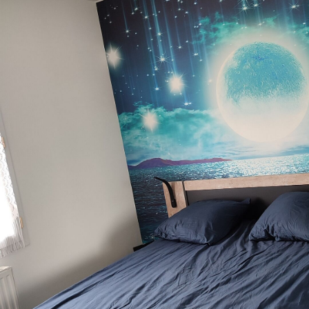
Méthode d'application
Application transparente
Matériaux disponibles
Standard
Pr
45
.00
56
.
27
.00
€
/m²
Vinyle Premium
Pee
65
.00
81
.
39
.00
€
/m²