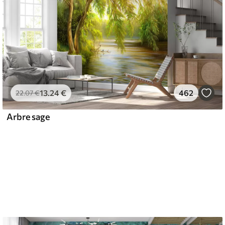
13
.24
€
462
22
.07
€
Arbre sage