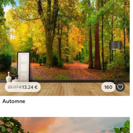
13
.24
€
160
22
.07
€
Automne