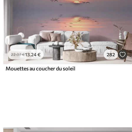
13
.24
€
282
22
.07
€
Mouettes au coucher du soleil