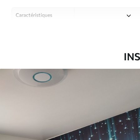
Caractéristiques
Matériau
Choisissez parmi trois maté
pièces et des budgets diffé
disponibles ci-dessous ou lo
IN
Auteur
Studio de design Uwalls
Article du produit
u23205
Production
Imprimé sur commande et liv
Options
Vernis protecteur et/ou coll
supplémentaires
Entretien
Nettoyage doux avec une épo
protecteur être nettoyés à l