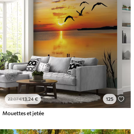
13
.24
€
125
22
.07
€
Mouettes et jetée