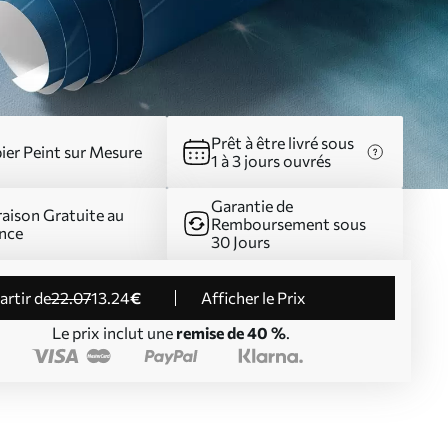
Prêt à être livré sous
ier Peint sur Mesure
1 à 3 jours ouvrés
Garantie de
raison Gratuite au
Remboursement sous
nce
30 Jours
partir de
22
.07
13
.24
€
Afficher le Prix
Le prix inclut une
remise de 40 %
.