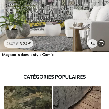
13
.24
€
54
22
.07
€
Megapolis dans le style Comic
CATÉGORIES POPULAIRES