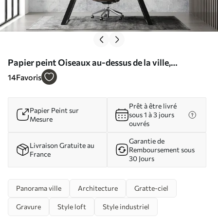
Papier peint Oiseaux au-dessus de la ville,
minimalisme N° u34725
14
Favoris
Prêt à être livré
Papier Peint sur
sous 1 à 3 jours
Mesure
ouvrés
Garantie de
Livraison Gratuite au
Remboursement sous
France
30 Jours
Panorama ville
Architecture
Gratte-ciel
Gravure
Style loft
Style industriel