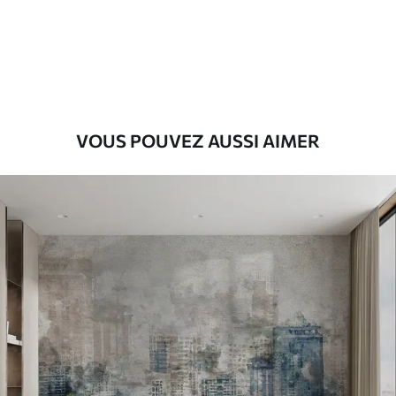
Premium
56
.67
34
.00
€
/m²
Vinyle Premium
65
.00
39
.00
€
/m²
VOUS POUVEZ AUSSI AIMER
Peel and Stick
81
.67
49
.00
€
/m²