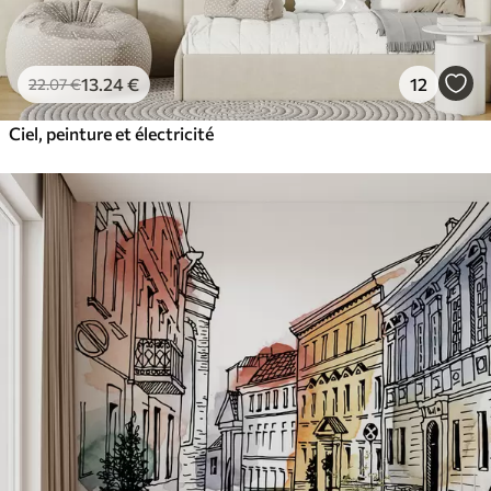
13
.24
€
12
22
.07
€
Ciel, peinture et électricité