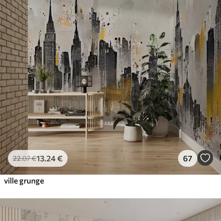
13
.24
€
67
22
.07
€
ville grunge