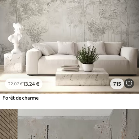
13
.24
€
715
22
.07
€
Forêt de charme