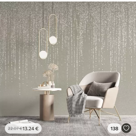
13
.24
€
138
22
.07
€