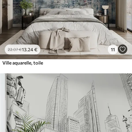
13
.24
€
11
22
.07
€
Ville aquarelle, toile