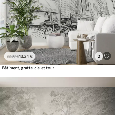
13
.24
€
2
22
.07
€
Bâtiment, gratte-ciel et tour