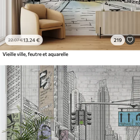
13
.24
€
219
22
.07
€
Vieille ville, feutre et aquarelle