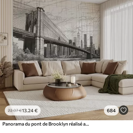
13
.24
€
684
22
.07
€
Panorama du pont de Brooklyn réalisé avec une technique de croquis rétro avec des lignes et des rayures