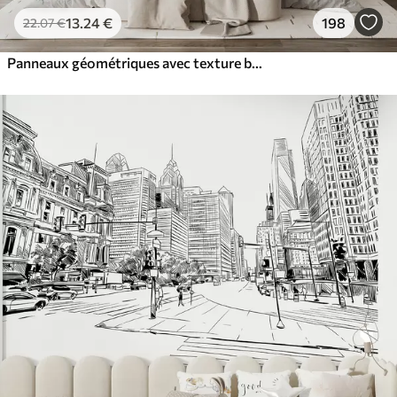
13
.24
€
198
22
.07
€
Panneaux géométriques avec texture bois