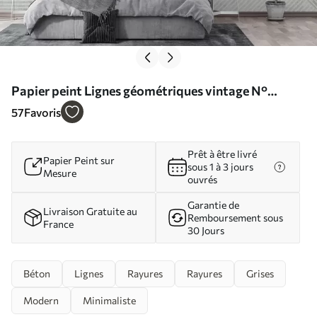
Papier peint Lignes géométriques vintage N°
u96331
57
Favoris
Prêt à être livré
Papier Peint sur
sous 1 à 3 jours
Mesure
ouvrés
Garantie de
Livraison Gratuite au
Remboursement sous
France
30 Jours
Béton
Lignes
Rayures
Rayures
Grises
Modern
Minimaliste