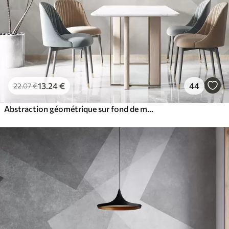
13
.24
€
44
22
.07
€
Abstraction géométrique sur fond de marbre aux couleurs pastel