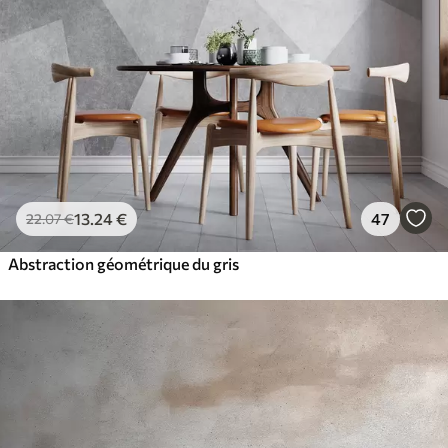
13
.24
€
47
22
.07
€
Abstraction géométrique du gris