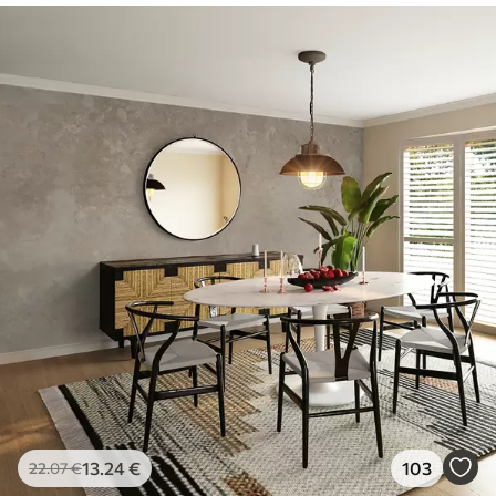
13
.24
€
103
22
.07
€