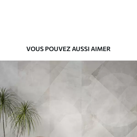
Premium
56
.67
34
.00
€
/m²
Vinyle Premium
65
.00
39
.00
€
/m²
VOUS POUVEZ AUSSI AIMER
Peel and Stick
81
.67
49
.00
€
/m²