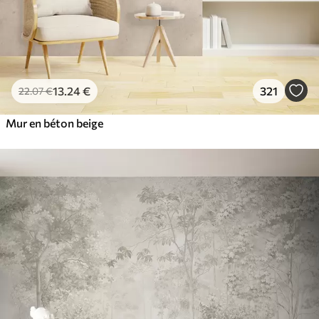
13
.24
€
321
22
.07
€
Mur en béton beige