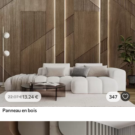
13
.24
€
347
22
.07
€
Panneau en bois