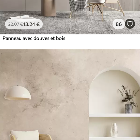
13
.24
€
86
22
.07
€
Panneau avec douves et bois