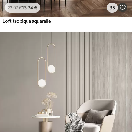
13
.24
€
35
22
.07
€
Loft tropique aquarelle