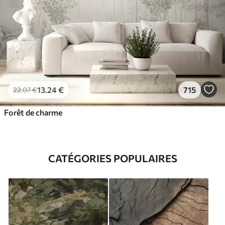
13
.24
€
715
22
.07
€
Forêt de charme
CATÉGORIES POPULAIRES