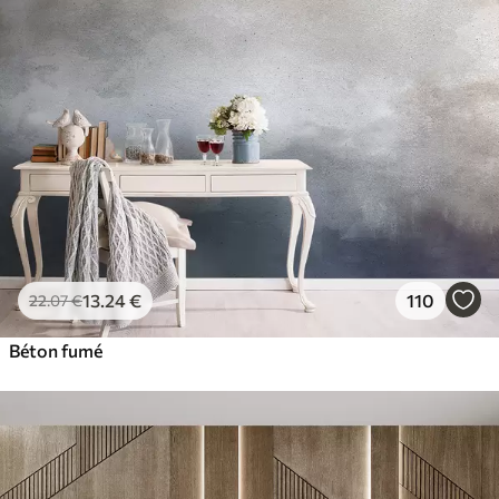
13
.24
€
110
22
.07
€
Béton fumé