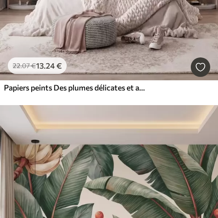
13
.24
€
22
.07
€
Papiers peints Des plumes délicates et aériennes, nimbées d'une brume rose-pêche aux reflets chatoyants