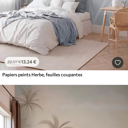
13
.24
€
22
.07
€
Papiers peints Herbe, feuilles coupantes