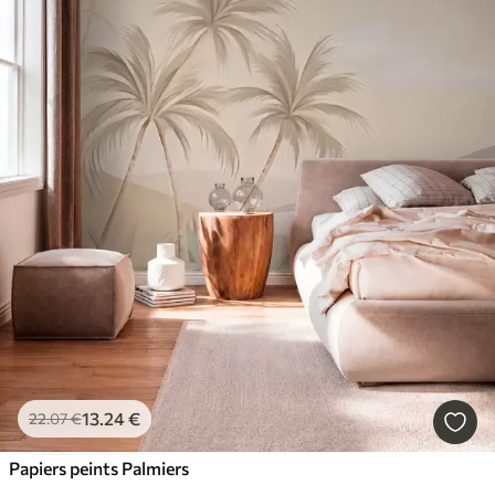
13
.24
€
22
.07
€
Papiers peints Palmiers