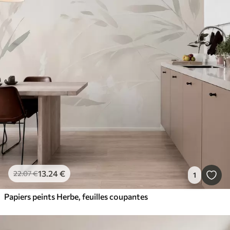
13
.24
€
22
.07
€
1
Papiers peints Herbe, feuilles coupantes