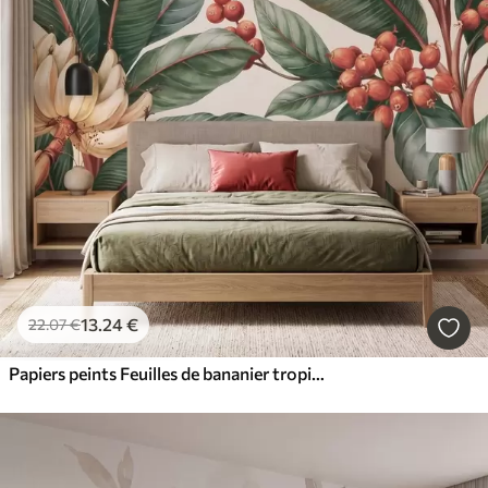
13
.24
€
22
.07
€
Papiers peints Feuilles de bananier tropicales ornées de grappes de baies de café rouges, style aquarelle