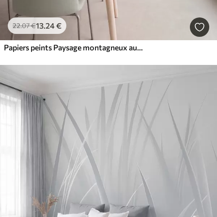
13
.24
€
22
.07
€
Papiers peints Paysage montagneux aux reliefs variés