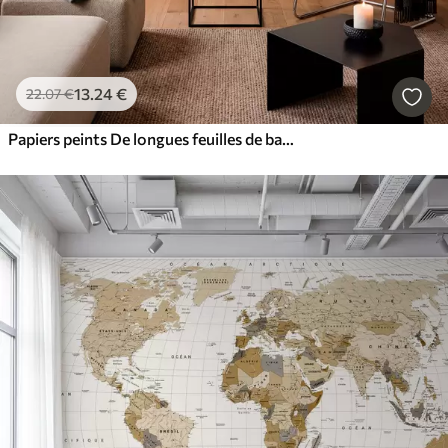
13
.24
€
22
.07
€
Papiers peints De longues feuilles de bananier