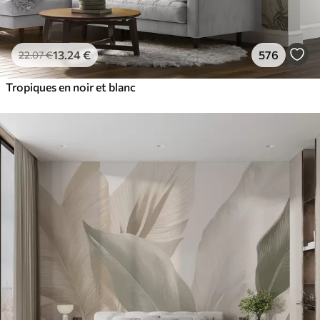
13
.24
€
576
22
.07
€
Tropiques en noir et blanc