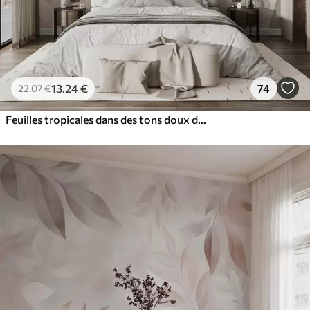
13
.24
€
74
22
.07
€
Feuilles tropicales dans des tons doux de beige et de vert, avec un effet d'aquarelle et des transitions de couleurs douces