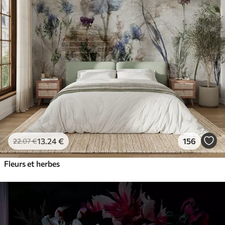
13
.24
€
156
22
.07
€
Fleurs et herbes