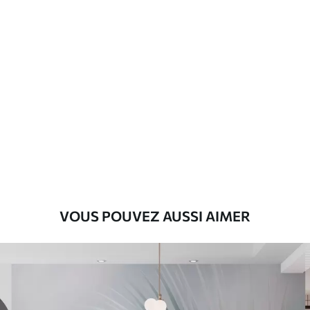
Matériaux disponibles
Standard
45
.00
27
.00
€
/m²
Premium
56
.67
34
.00
€
/m²
Vinyle Premium
65
.00
39
.00
€
/m²
VOUS POUVEZ AUSSI AIMER
Peel and Stick
81
.67
49
.00
€
/m²