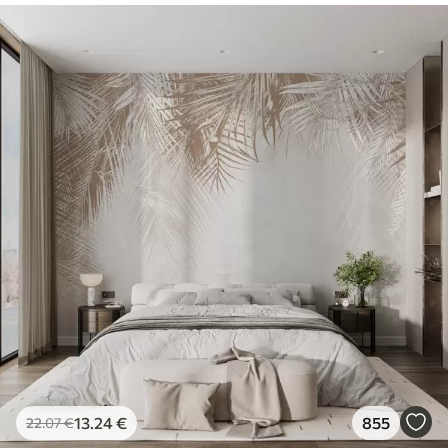
13
.24
€
855
22
.07
€