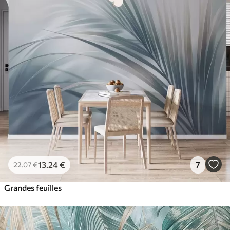
13
.24
€
7
22
.07
€
Grandes feuilles