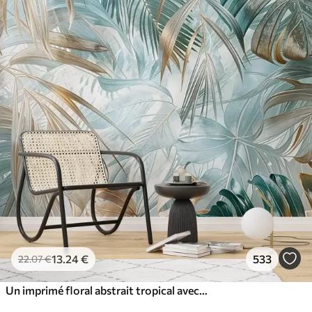
13
.24
€
533
22
.07
€
Un imprimé floral abstrait tropical avec de grandes feuilles de palmier dans des tons bleus et beiges crée une atmosphère luxuriante