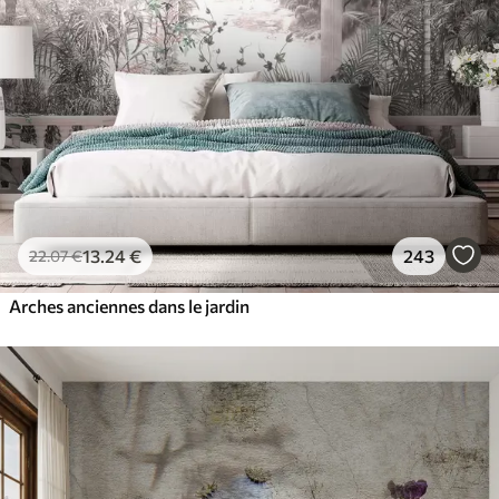
13
.24
€
243
22
.07
€
Arches anciennes dans le jardin