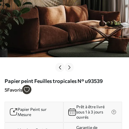
Papier peint Feuilles tropicales N° u93539
5
Favoris
Prêt à être livré
Papier Peint sur
sous 1 à 3 jours
Mesure
ouvrés
Garantie de