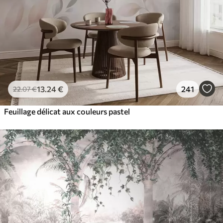
13
.24
€
241
22
.07
€
Feuillage délicat aux couleurs pastel