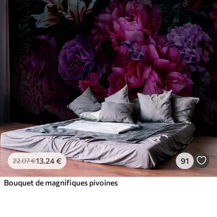
13
.24
€
91
22
.07
€
Bouquet de magnifiques pivoines