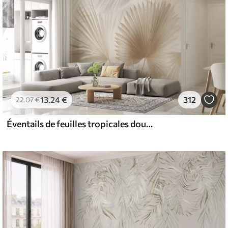
13
.24
€
312
22
.07
€
Éventails de feuilles tropicales douces dans des tons beige clair et bleutés