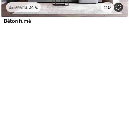
13
.24
€
110
22
.07
€
Béton fumé