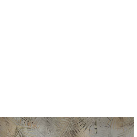
Méthode d'application
Application transparente
Matériaux disponibles
Standard
Pr
45
.00
56
.
27
.00
€
/m²
Vinyle Premium
Pee
65
.00
81
.
39
.00
€
/m²