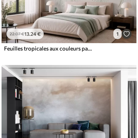
13
.24
€
1
22
.07
€
Feuilles tropicales aux couleurs pastel sur fond clair