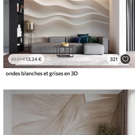
13
.24
€
321
22
.07
€
ondes blanches et grises en 3D