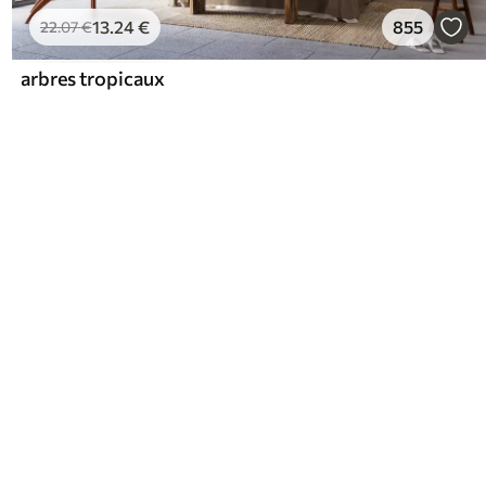
13
.24
€
855
22
.07
€
arbres tropicaux