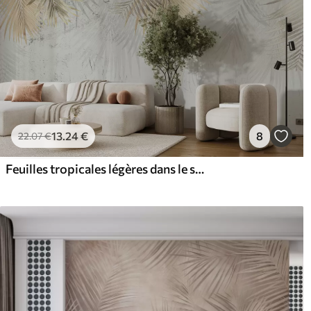
13
.24
€
8
22
.07
€
Feuilles tropicales légères dans le style du grunge