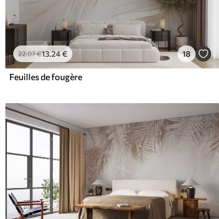
13
.24
€
18
22
.07
€
Feuilles de fougère