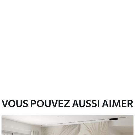
emium
67
34
.00
€
/m²
l and Stick
67
49
.00
€
/m²
VOUS POUVEZ AUSSI AIMER