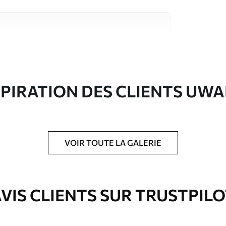
riaux de haute qualité, chacun adapté à des
rents. De plus amples informations sont
rs du processus de personnalisation.
SPIRATION DES CLIENTS UWA
VOIR TOUTE LA GALERIE
ré en rouleaux jusqu’à 50 cm de large.
e pour papier peint disponibles.
VIS CLIENTS SUR TRUSTPIL
nge. Les papiers peints avec Vernis
’eau.