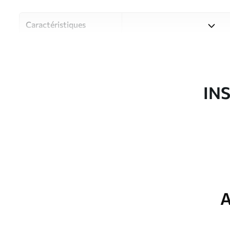
Caractéristiques
Matériau
Choisissez parmi trois maté
pièces et des budgets diffé
disponibles ci-dessous ou lo
IN
Auteur
Studio de design Uwalls
Article du produit
u98974
Production
Imprimé sur commande et liv
Options
Vernis protecteur et/ou coll
supplémentaires
A
Entretien
Nettoyage doux avec une épo
protecteur être nettoyés à l