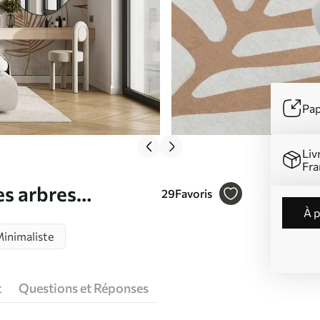
Pap
Liv
Fra
es arbres
29
Favoris
à 
ne forêt brumeuse
inimaliste
t
Questions et Réponses