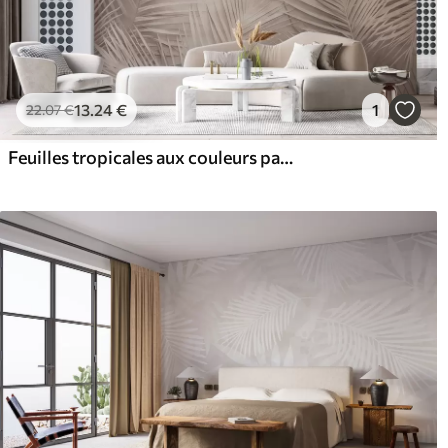
13
.24
€
1
22
.07
€
Feuilles tropicales aux couleurs pastel