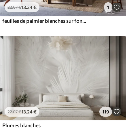
13
.24
€
1
22
.07
€
feuilles de palmier blanches sur fond clair
13
.24
€
119
22
.07
€
Plumes blanches