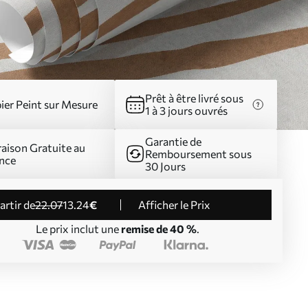
Prêt à être livré sous
ier Peint sur Mesure
1 à 3 jours ouvrés
Garantie de
raison Gratuite au
Remboursement sous
nce
30 Jours
partir de
22
.07
13
.24
€
Afficher le Prix
Le prix inclut une
remise de 40 %
.