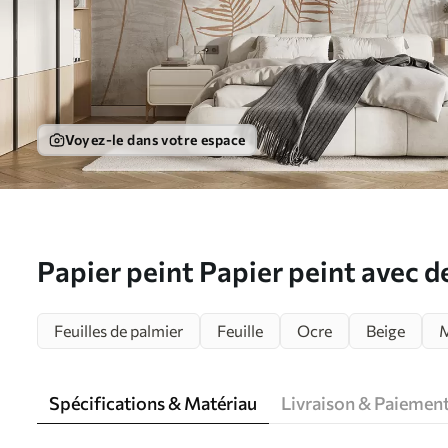
Voyez-le dans votre espace
Papier peint Papier peint avec d
tropicaux et des feuilles dans u
Feuilles de palmier
Feuille
Ocre
Beige
M
N° u98974
Spécifications & Matériau
Livraison & Paiemen