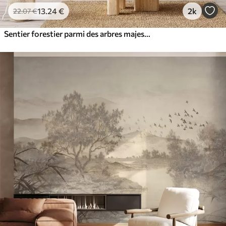
13
.24
€
2k
22
.07
€
Sentier forestier parmi des arbres majestueux, style aquarelle