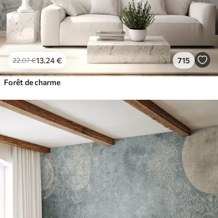
13
.24
€
715
22
.07
€
Forêt de charme