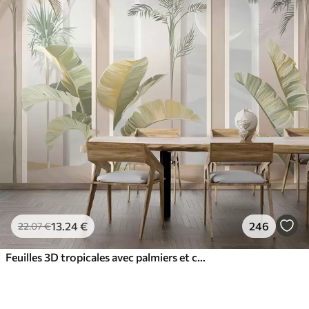
13
.24
€
246
22
.07
€
Feuilles 3D tropicales avec palmiers et colonnes