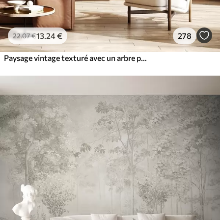
13
.24
€
278
22
.07
€
Paysage vintage texturé avec un arbre près d'une rivière et un ciel nuageux, art de la nature en tons sépia