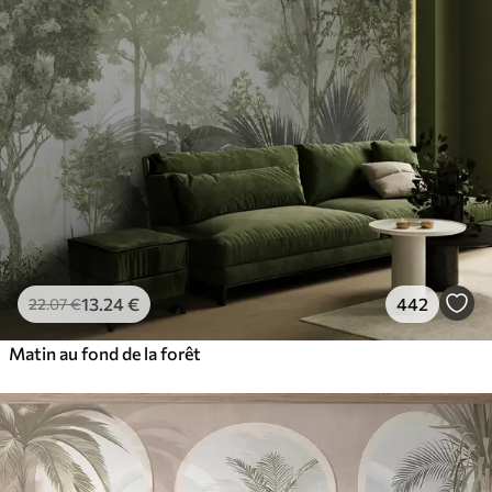
13
.24
€
442
22
.07
€
Matin au fond de la forêt