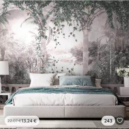
13
.24
€
243
22
.07
€