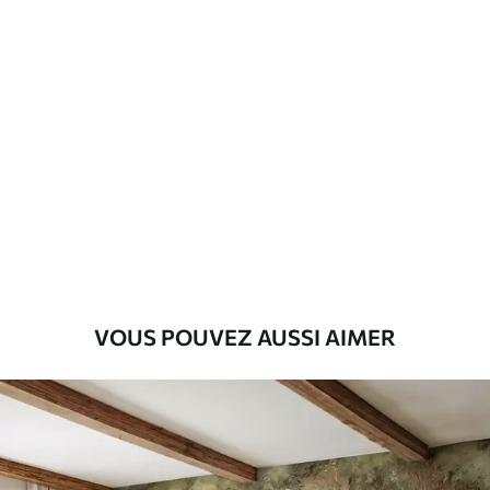
Matériaux disponibles
Standard
45
.00
27
.00
€
/m²
Premium
56
.67
34
.00
€
/m²
Vinyle Premium
65
.00
39
.00
€
/m²
VOUS POUVEZ AUSSI AIMER
Peel and Stick
81
.67
49
.00
€
/m²