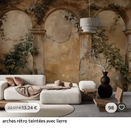
13
.24
€
98
22
.07
€
arches rétro teintées avec lierre