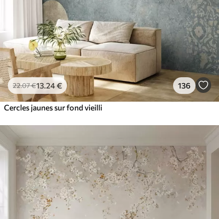
13
.24
€
136
22
.07
€
Cercles jaunes sur fond vieilli