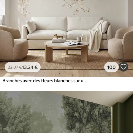
13
.24
€
100
22
.07
€
Branches avec des fleurs blanches sur un fond beige clair