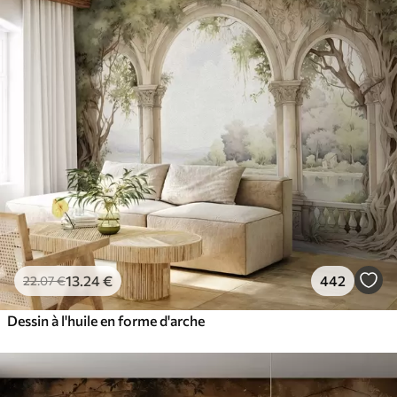
13
.24
€
442
22
.07
€
Dessin à l'huile en forme d'arche