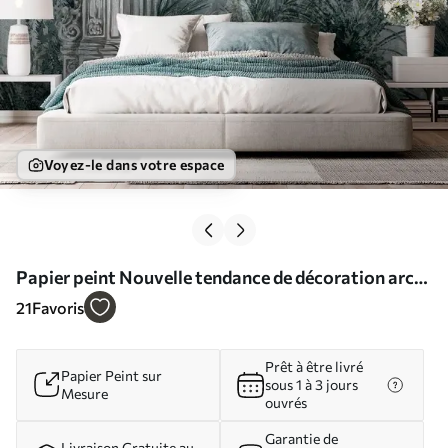
Voyez-le dans votre espace
Papier peint Nouvelle tendance de décoration arc
antique dans les plantes N° u73897
21
Favoris
Prêt à être livré
Papier Peint sur
sous 1 à 3 jours
Mesure
ouvrés
Garantie de
Livraison Gratuite au