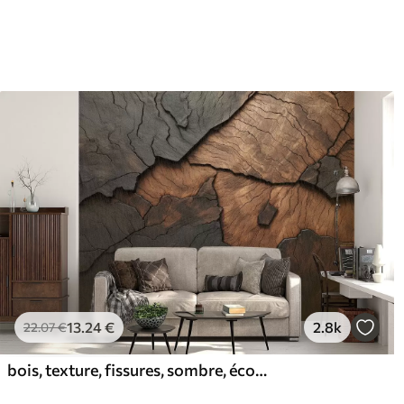
13
.24
€
2.8k
22
.07
€
bois, texture, fissures, sombre, écorce, surface