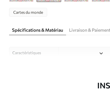
Cartes du monde
Spécifications & Matériau
Livraison & Paiemen
Caractéristiques
Matériau
Choisissez parmi trois maté
pièces et des budgets diffé
disponibles ci-dessous ou lo
IN
Auteur
Studio de design Uwalls
Article du produit
c00004frv1