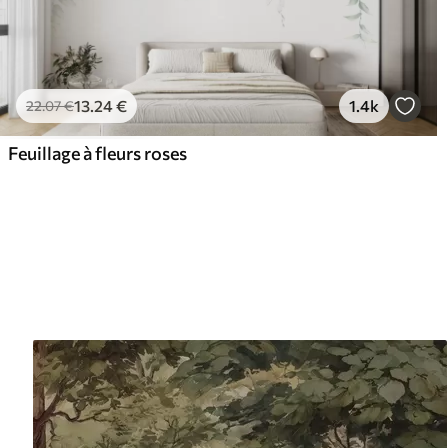
13
.24
€
1.4k
22
.07
€
Feuillage à fleurs roses