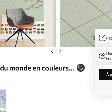
Pap
Liv
Fra
e du monde en couleurs
à 
 N° c00004frv1