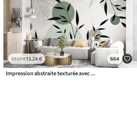
13
.24
€
664
22
.07
€
Impression abstraite texturée avec des formes géométriques, des cercles et des arcs et des plantes noires et vertes sur un fond blanc