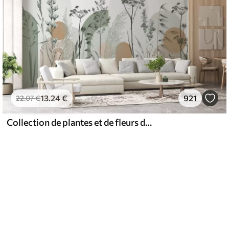
13
.24
€
921
22
.07
€
Collection de plantes et de fleurs dans des tons neutres sur un fond d'arche abstrait dans des teintes vertes et orangées