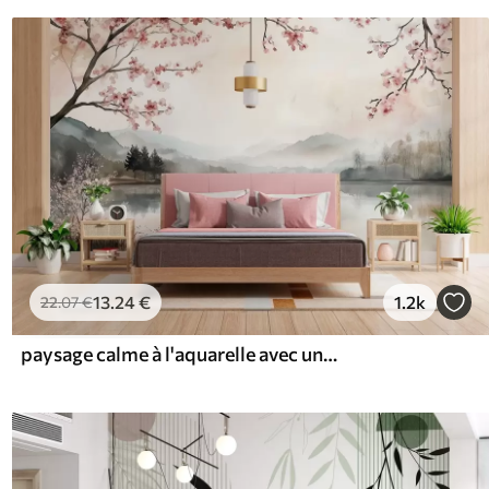
13
.24
€
1.2k
22
.07
€
paysage calme à l'aquarelle avec un lac et un arbre en fleurs