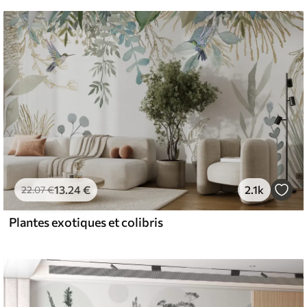
13
.24
€
2.1k
22
.07
€
Plantes exotiques et colibris