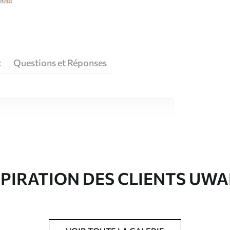
t
Questions et Réponses
riaux de haute qualité, chacun adapté à des
rents. De plus amples informations sont
rs du processus de personnalisation.
SPIRATION DES CLIENTS UWA