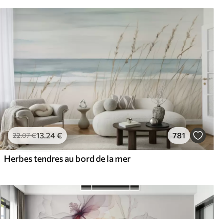
13
.24
€
781
22
.07
€
Herbes tendres au bord de la mer