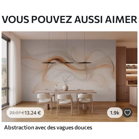
VOUS POUVEZ AUSSI AIMER
13
.24
€
1.9k
22
.07
€
Abstraction avec des vagues douces