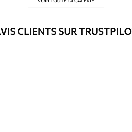
VOIR TOUTE LA GALERIE
ré en rouleaux jusqu’à 50 cm de large.
e pour papier peint disponibles.
VIS CLIENTS SUR TRUSTPIL
nge. Les papiers peints avec Vernis
’eau.
emium
67
34
.00
€
/m²
l and Stick
67
49
.00
€
/m²