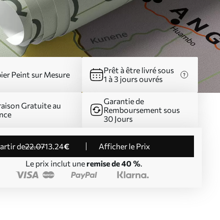
Prêt à être livré sous
ier Peint sur Mesure
1 à 3 jours ouvrés
Garantie de
raison Gratuite au
Remboursement sous
nce
30 Jours
partir de
22
.07
13
.24
€
Afficher le Prix
Le prix inclut une
remise de 40 %
.