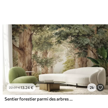
13
.24
€
2k
22
.07
€
Sentier forestier parmi des arbres majestueux, style aquarelle