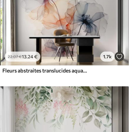
13
.24
€
1.7k
22
.07
€
Fleurs abstraites translucides aquarelle liquide