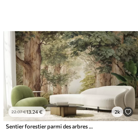
13
.24
€
2k
22
.07
€
Sentier forestier parmi des arbres majestueux, style aquarelle