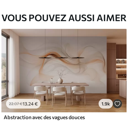
VOUS POUVEZ AUSSI AIMER
13
.24
€
1.9k
22
.07
€
Abstraction avec des vagues douces