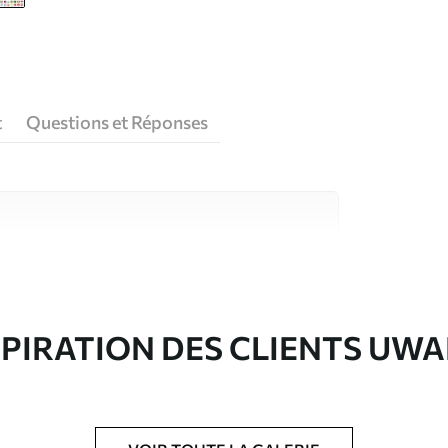
t
Questions et Réponses
riaux de haute qualité, chacun adapté à des
rents. De plus amples informations sont
rs du processus de personnalisation.
SPIRATION DES CLIENTS UWA