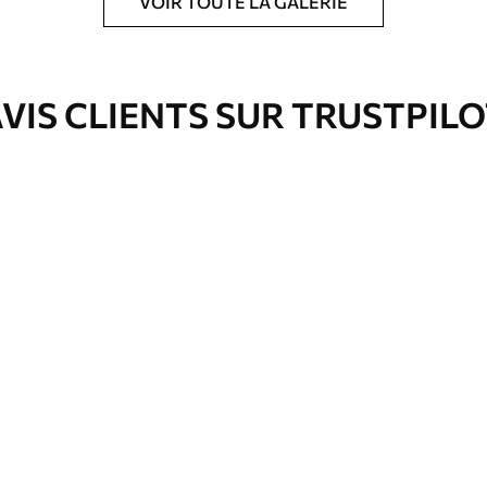
VOIR TOUTE LA GALERIE
ré en rouleaux jusqu’à 50 cm de large.
e pour papier peint disponibles.
VIS CLIENTS SUR TRUSTPIL
nge. Les papiers peints avec Vernis
’eau.
emium
67
34
.00
€
/m²
l and Stick
67
49
.00
€
/m²