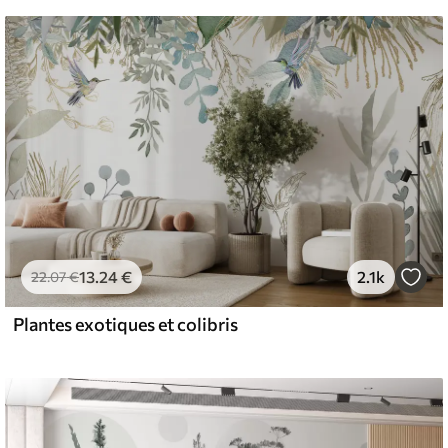
13
.24
€
2.1k
22
.07
€
Plantes exotiques et colibris