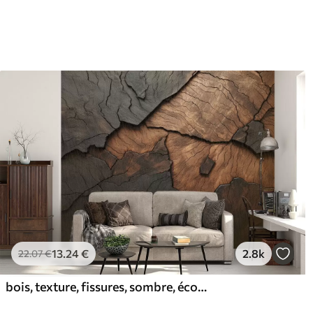
13
.24
€
2.8k
22
.07
€
bois, texture, fissures, sombre, écorce, surface