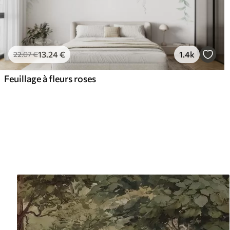
13
.24
€
1.4k
22
.07
€
Feuillage à fleurs roses