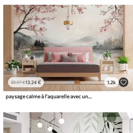
13
.24
€
1.2k
22
.07
€
paysage calme à l'aquarelle avec un lac et un arbre en fleurs