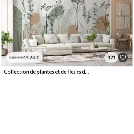
13
.24
€
921
22
.07
€
Collection de plantes et de fleurs dans des tons neutres sur un fond d'arche abstrait dans des teintes vertes et orangées