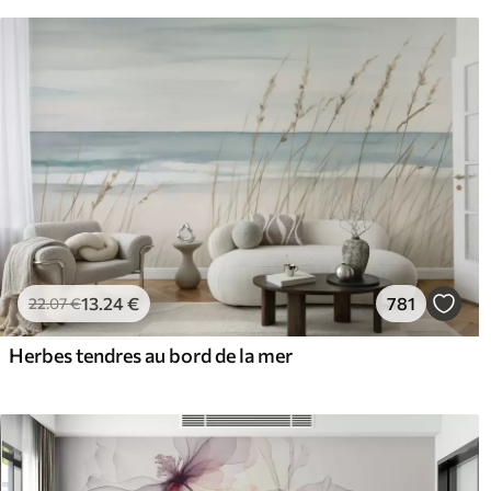
13
.24
€
781
22
.07
€
Herbes tendres au bord de la mer