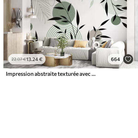
13
.24
€
664
22
.07
€
Impression abstraite texturée avec des formes géométriques, des cercles et des arcs et des plantes noires et vertes sur un fond blanc