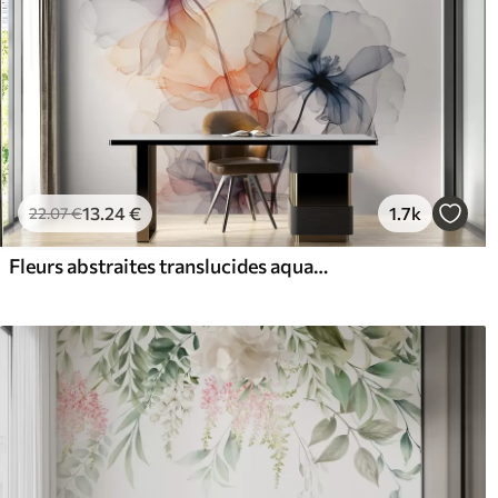
13
.24
€
1.7k
22
.07
€
Fleurs abstraites translucides aquarelle liquide