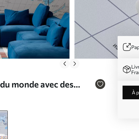
Pap
Liv
Fra
e du monde avec des
à 
eu, en français N°