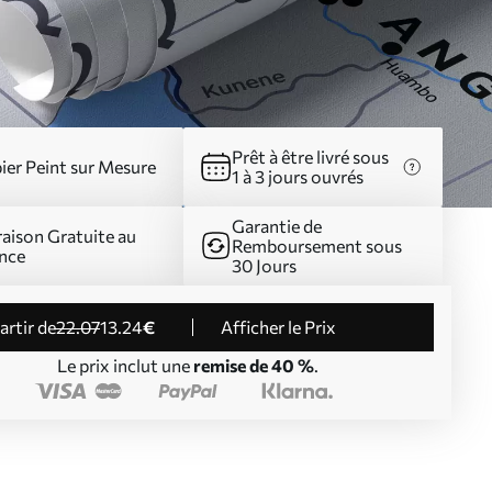
Prêt à être livré sous
ier Peint sur Mesure
1 à 3 jours ouvrés
Garantie de
raison Gratuite au
Remboursement sous
nce
30 Jours
partir de
22
.07
13
.24
€
Afficher le Prix
Le prix inclut une
remise de 40 %
.