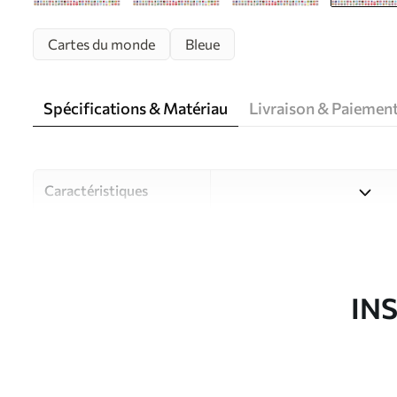
Cartes du monde
Bleue
Spécifications & Matériau
Livraison & Paiemen
Caractéristiques
Matériau
Choisissez parmi trois maté
pièces et des budgets diffé
disponibles ci-dessous ou lo
IN
Auteur
Studio de design Uwalls
Article du produit
c00004frv3