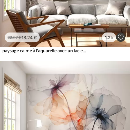
13
.24
€
1.2k
22
.07
€
paysage calme à l'aquarelle avec un lac et un arbre en fleurs