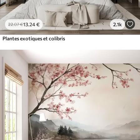
13
.24
€
2.1k
22
.07
€
Plantes exotiques et colibris