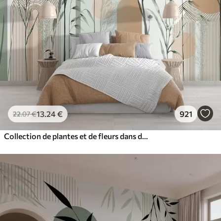
13
.24
€
921
22
.07
€
Collection de plantes et de fleurs dans des tons neutres sur un fond d'arche abstrait dans des teintes vertes et orangées