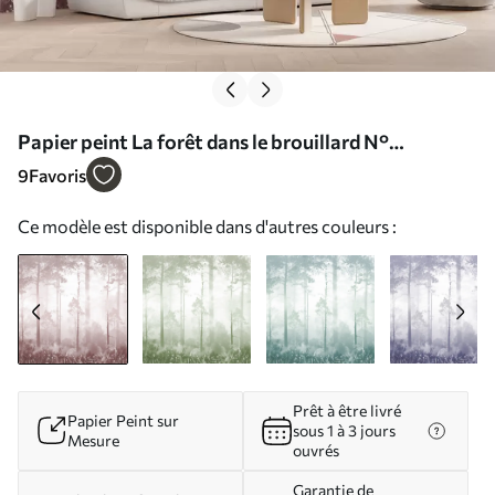
Papier peint La forêt dans le brouillard N°
u94439v1
9
Favoris
Ce modèle est disponible dans d'autres couleurs :
Prêt à être livré
Papier Peint sur
sous 1 à 3 jours
Mesure
ouvrés
Garantie de