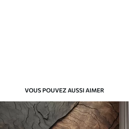
Matériaux disponibles
Standard
45
.00
27
.00
€
/m²
Premium
56
.67
34
.00
€
/m²
Vinyle Premium
65
.00
39
.00
€
/m²
VOUS POUVEZ AUSSI AIMER
Peel and Stick
81
.67
49
.00
€
/m²