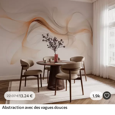
13
.24
€
1.9k
22
.07
€
Abstraction avec des vagues douces