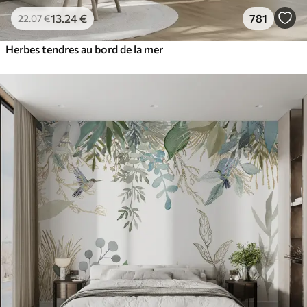
13
.24
€
781
22
.07
€
Herbes tendres au bord de la mer