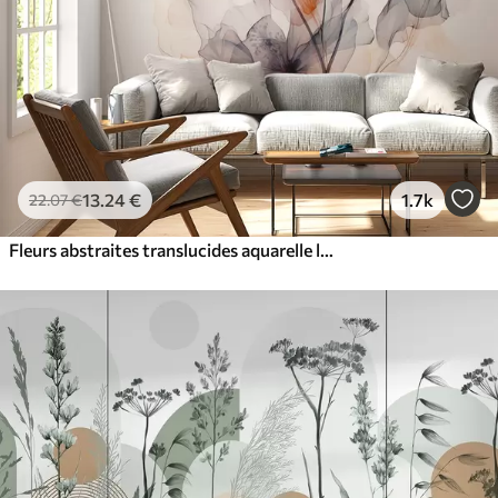
13
.24
€
1.7k
22
.07
€
Fleurs abstraites translucides aquarelle liquide