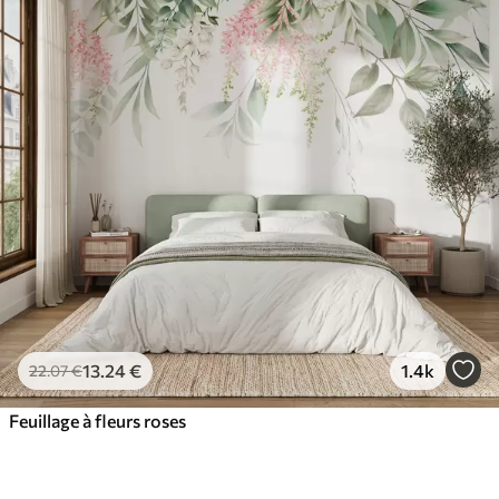
13
.24
€
1.4k
22
.07
€
Feuillage à fleurs roses