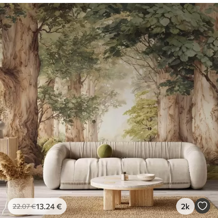
13
.24
€
2k
22
.07
€