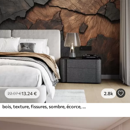
13
.24
€
2.8k
22
.07
€
bois, texture, fissures, sombre, écorce, surface