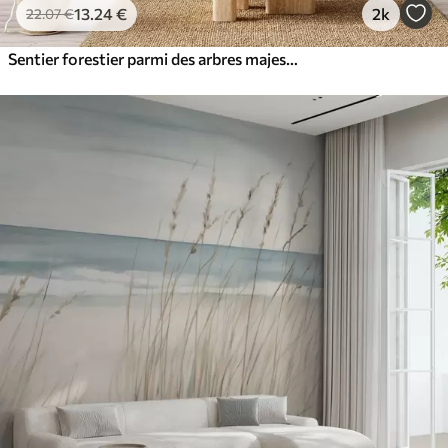
13
.24
€
2k
22
.07
€
Sentier forestier parmi des arbres majestueux, style aquarelle