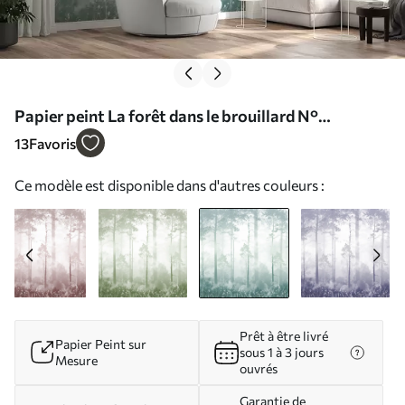
Papier peint La forêt dans le brouillard N°
u94439v3
13
Favoris
Ce modèle est disponible dans d'autres couleurs :
Prêt à être livré
Papier Peint sur
sous 1 à 3 jours
Mesure
ouvrés
Garantie de