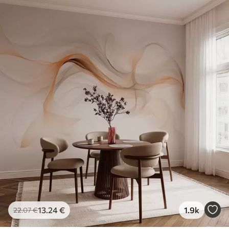
13
.24
€
1.9k
22
.07
€