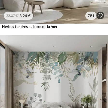
13
.24
€
781
22
.07
€
Herbes tendres au bord de la mer