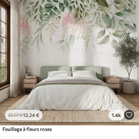
13
.24
€
1.4k
22
.07
€
Feuillage à fleurs roses