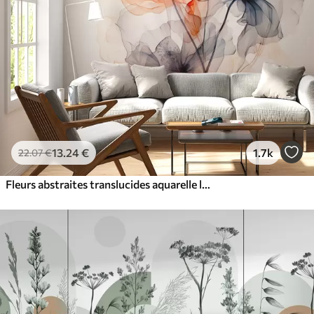
13
.24
€
1.7k
22
.07
€
Fleurs abstraites translucides aquarelle liquide