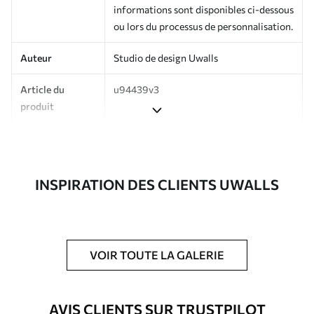
informations sont disponibles ci-dessous
ou lors du processus de personnalisation.
Auteur
Studio de design Uwalls
Article du
u94439v3
produit
Production
Imprimé sur commande et livré en
rouleaux jusqu’à 50 cm de large.
INSPIRATION DES CLIENTS UWALLS
Options
Vernis protecteur et/ou colle pour
supplémentaires
papier peint disponibles.
Entretien
Nettoyage doux avec une éponge. Les
papiers peints avec Vernis protecteur
VOIR TOUTE LA GALERIE
être nettoyés à l’eau.
Méthode
Application transparente
AVIS CLIENTS SUR TRUSTPILOT