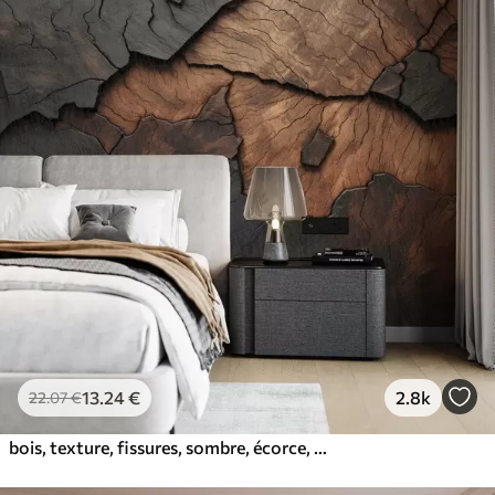
13
.24
€
2.8k
22
.07
€
bois, texture, fissures, sombre, écorce, surface