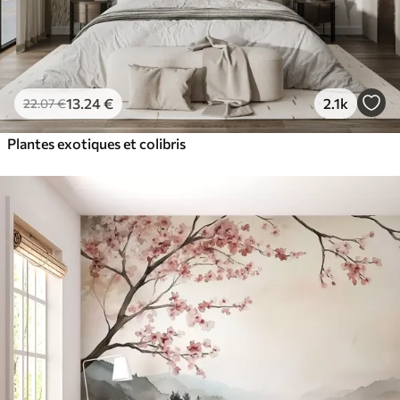
13
.24
€
2.1k
22
.07
€
Plantes exotiques et colibris