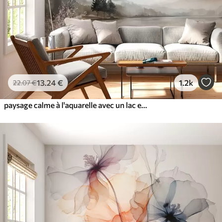
13
.24
€
1.2k
22
.07
€
paysage calme à l'aquarelle avec un lac et un arbre en fleurs