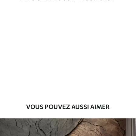
d'application
Matériaux disponibles
Standard
45
.00
27
.00
€
/m²
Premium
56
.67
34
.00
€
/m²
Vinyle Premium
65
.00
39
.00
€
/m²
VOUS POUVEZ AUSSI AIMER
Peel and Stick
81
.67
49
.00
€
/m²