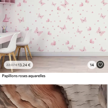
13
.24
€
14
22
.07
€
Papillons roses aquarelles