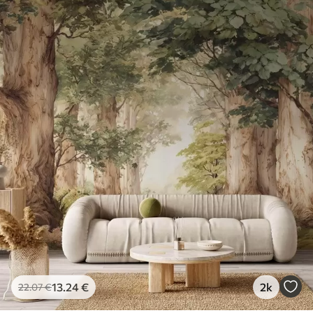
81
.67
49
.00
€
/m²
13
.24
€
2k
22
.07
€