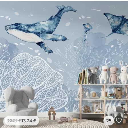
13
.24
€
25
22
.07
€