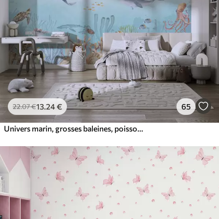
13
.24
€
65
22
.07
€
Univers marin, grosses baleines, poissons et tortues