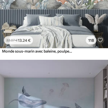
13
.24
€
118
22
.07
€
Monde sous-marin avec baleine, poulpe, tortue