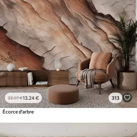
13
.24
€
313
22
.07
€
Écorce d'arbre