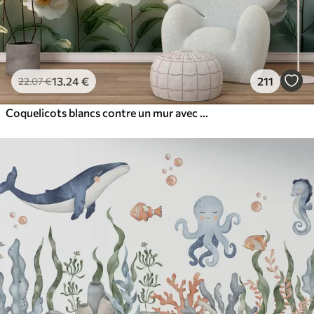
13
.24
€
211
22
.07
€
Coquelicots blancs contre un mur avec la lumière du soleil et un effet 3D