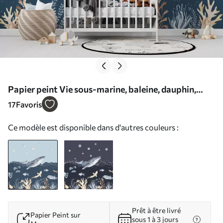
Papier peint Vie sous-marine, baleine, dauphin,
coraux, animaux marins, thème océanique, couleurs
17
Favoris
pastel N° u98902
Ce modèle est disponible dans d'autres couleurs :
Prêt à être livré
Papier Peint sur
sous 1 à 3 jours