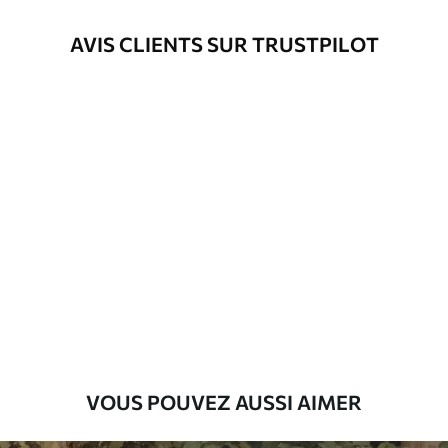
Méthode
Application transparente
AVIS CLIENTS SUR TRUSTPILOT
d'application
Matériaux disponibles
Standard
45
.00
27
.00
€
/m²
Premium
56
.67
34
.00
€
/m²
Vinyle Premium
65
.00
39
.00
€
/m²
VOUS POUVEZ AUSSI AIMER
Peel and Stick