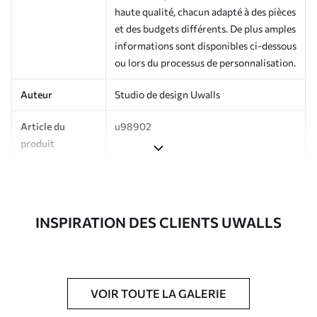
haute qualité, chacun adapté à des pièces
et des budgets différents. De plus amples
informations sont disponibles ci-dessous
ou lors du processus de personnalisation.
Auteur
Studio de design Uwalls
Article du
u98902
produit
Production
Imprimé sur commande et livré en
rouleaux jusqu’à 50 cm de large.
INSPIRATION DES CLIENTS UWALLS
Options
Vernis protecteur et/ou colle pour
supplémentaires
papier peint disponibles.
Entretien
Nettoyage doux avec une éponge. Les
papiers peints avec Vernis protecteur
VOIR TOUTE LA GALERIE
être nettoyés à l’eau.