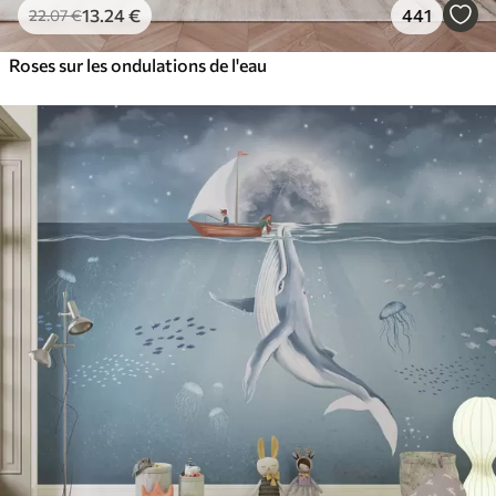
13
.24
€
441
22
.07
€
Roses sur les ondulations de l'eau