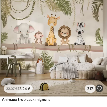
13
.24
€
317
22
.07
€
Animaux tropicaux mignons