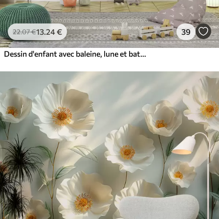
13
.24
€
39
22
.07
€
Dessin d'enfant avec baleine, lune et bateau avec des enfants