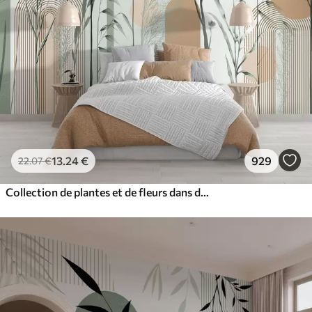
13
.24
€
929
22
.07
€
Collection de plantes et de fleurs dans des tons neutres sur un fond d'arche abstrait dans des teintes vertes et orangées