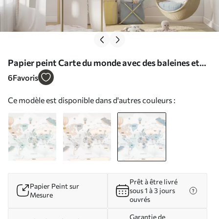
Papier peint Carte du monde avec des baleines et
des ballons aux couleurs pastel bleu et rose N°
6
Favoris
w00680v2
Ce modèle est disponible dans d'autres couleurs :
Prêt à être livré
Papier Peint sur
sous 1 à 3 jours
Mesure
ouvrés
Garantie de