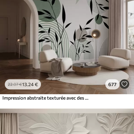
13
.24
€
677
22
.07
€
Impression abstraite texturée avec des formes géométriques, des cercles et des arcs et des plantes noires et vertes sur un fond blanc