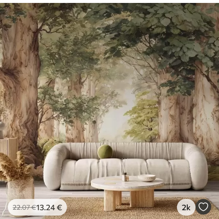
13
.24
€
2k
22
.07
€