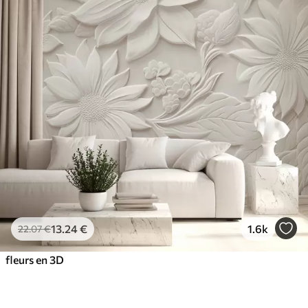
13
.24
€
1.6k
22
.07
€
fleurs en 3D