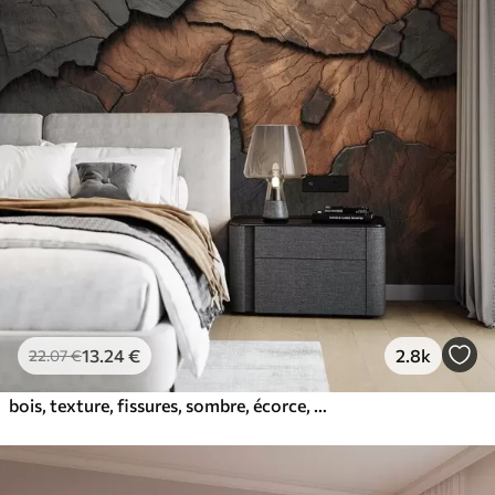
13
.24
€
2.8k
22
.07
€
bois, texture, fissures, sombre, écorce, surface