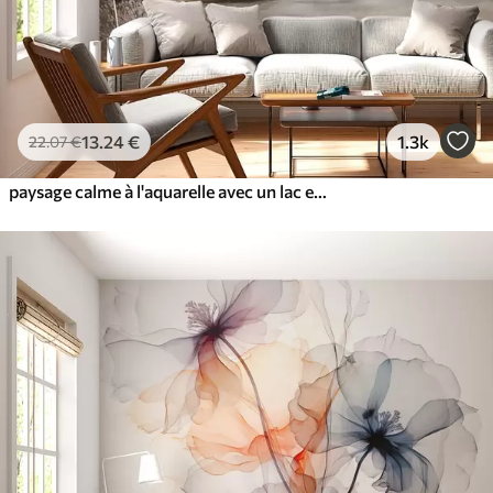
13
.24
€
1.3k
22
.07
€
paysage calme à l'aquarelle avec un lac et un arbre en fleurs