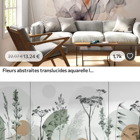
13
.24
€
1.7k
22
.07
€
Fleurs abstraites translucides aquarelle liquide