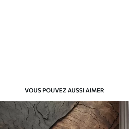
Matériaux disponibles
Standard
45
.00
27
.00
€
/m²
Premium
56
.67
34
.00
€
/m²
Vinyle Premium
65
.00
39
.00
€
/m²
VOUS POUVEZ AUSSI AIMER
Peel and Stick
81
.67
49
.00
€
/m²