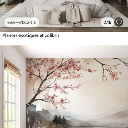
13
.24
€
2.1k
22
.07
€
Plantes exotiques et colibris