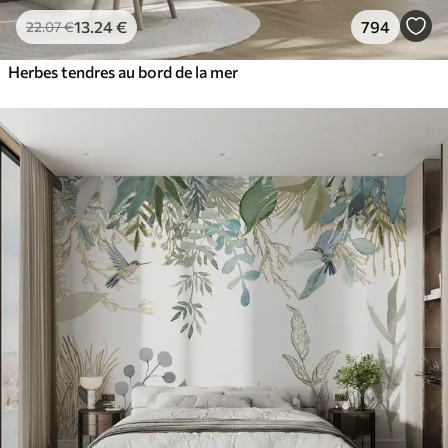
13
.24
€
794
22
.07
€
Herbes tendres au bord de la mer