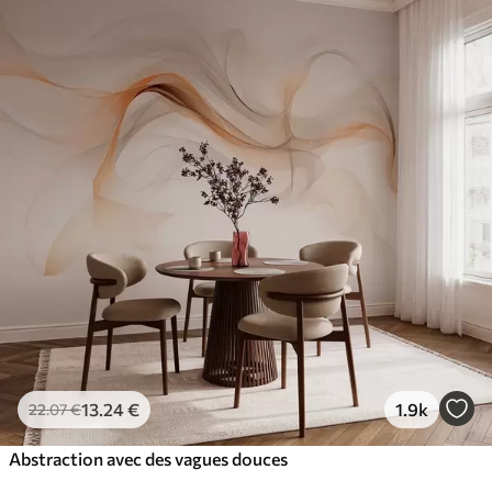
13
.24
€
1.9k
22
.07
€
Abstraction avec des vagues douces