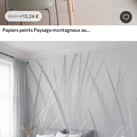
13
.24
€
22
.07
€
Papiers peints Paysage montagneux aux reliefs variés