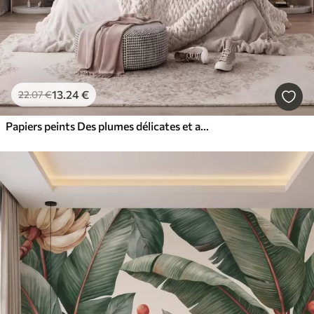
13
.24
€
22
.07
€
Papiers peints Des plumes délicates et aériennes, nimbées d'une brume rose-pêche aux reflets chatoyants