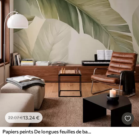
13
.24
€
22
.07
€
Papiers peints De longues feuilles de bananier