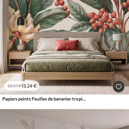
13
.24
€
22
.07
€
Papiers peints Feuilles de bananier tropicales ornées de grappes de baies de café rouges, style aquarelle