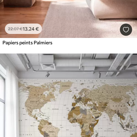
13
.24
€
22
.07
€
Papiers peints Palmiers