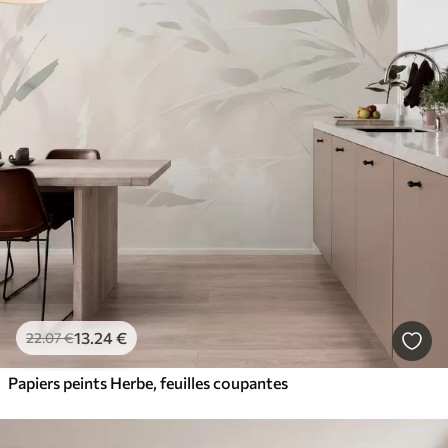
13
.24
€
22
.07
€
Papiers peints Herbe, feuilles coupantes