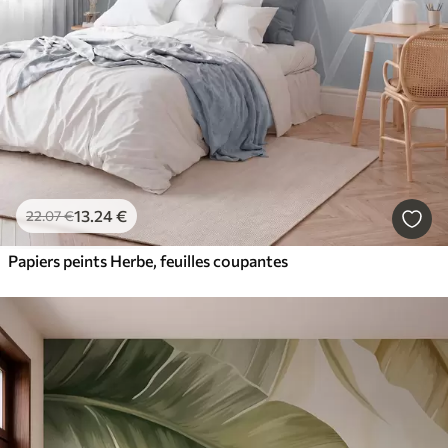
13
.24
€
22
.07
€
Papiers peints Herbe, feuilles coupantes