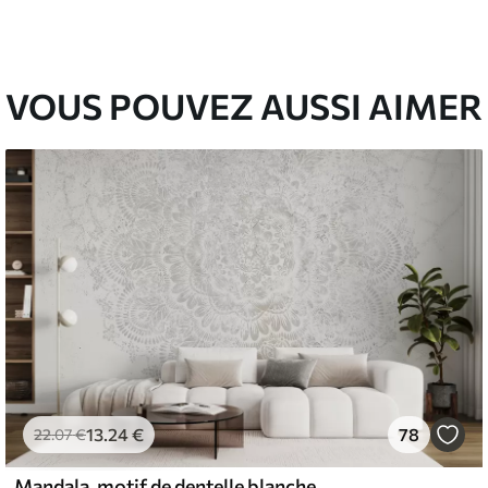
67
49
.00
€
/m²
VOUS POUVEZ AUSSI AIMER
13
.24
€
78
22
.07
€
Mandala, motif de dentelle blanche avec des motifs floraux et circulaires, créant un design délicat et complexe