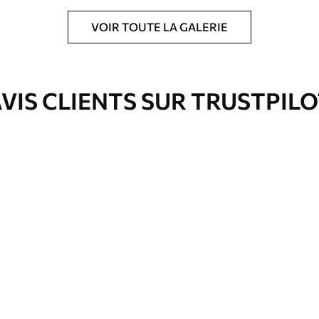
VOIR TOUTE LA GALERIE
ré en rouleaux jusqu’à 50 cm de large.
e pour papier peint disponibles.
VIS CLIENTS SUR TRUSTPIL
nge. Les papiers peints avec Vernis
’eau.
emium
67
34
.00
€
/m²
l and Stick