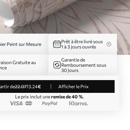
Prêt à être livré sous
ier Peint sur Mesure
1 à 3 jours ouvrés
Garantie de
raison Gratuite au
Remboursement sous
nce
30 Jours
partir de
22
.07
13
.24
€
Afficher le Prix
Le prix inclut une
remise de 40 %
.