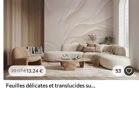
13
.24
€
53
22
.07
€
Feuilles délicates et translucides sur une branche