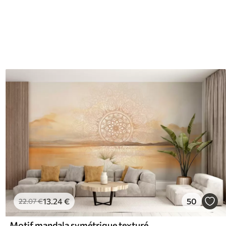
13
.24
€
50
22
.07
€
Motif mandala symétrique texturé superposé à un paysage représentant la mer, des collines et le ciel, dans des couleurs pastel douces