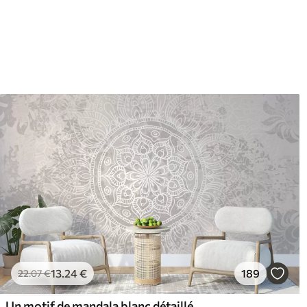
65
.00
81
.
39
.00
€
/m²
13
.24
€
189
22
.07
€
Un motif de mandala blanc détaillé sur un fond vintage texturé gris clair