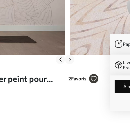
Pap
Liv
Fra
er peint pour
2
Favoris
à 
l'espace
uleurs chaudes et
ulier N° w01088