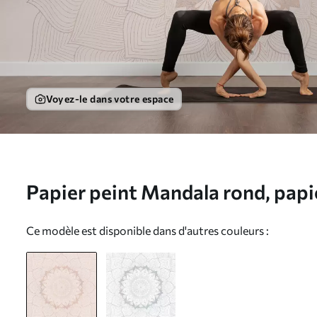
Voyez-le dans votre espace
Papier peint Mandala rond, papi
espace yoga ou pour harmoniser 
Ce modèle est disponible dans d'autres couleurs :
personnel. Mandala mural aux co
pastel sur fond texturé et irrég