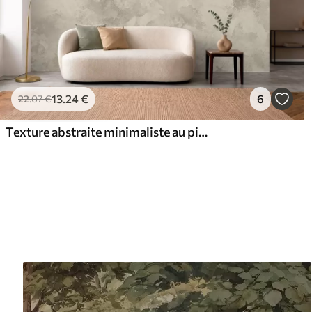
13
.24
€
6
22
.07
€
Texture abstraite minimaliste au pinceau dans des tons beiges