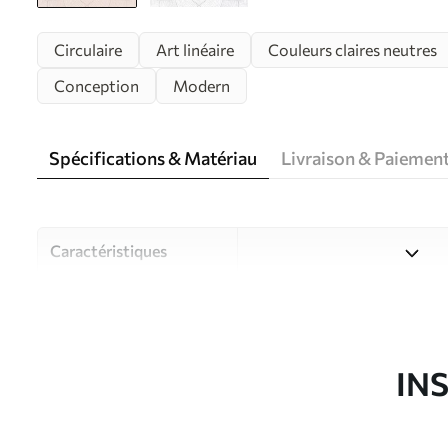
Circulaire
Art linéaire
Couleurs claires neutres
Conception
Modern
Spécifications & Matériau
Livraison & Paiemen
Caractéristiques
Matériau
Choisissez parmi trois maté
pièces et des budgets diffé
disponibles ci-dessous ou lo
IN
Auteur
Studio de design Uwalls
Article du produit
w01088