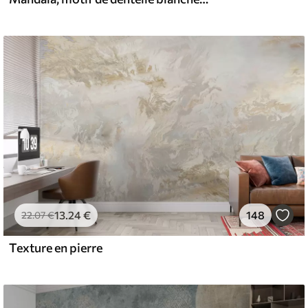
13
.24
€
148
22
.07
€
Texture en pierre