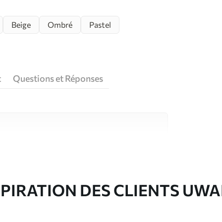
Beige
Ombré
Pastel
t
Questions et Réponses
riaux de haute qualité, chacun adapté à des
rents. De plus amples informations sont
rs du processus de personnalisation.
SPIRATION DES CLIENTS UWA