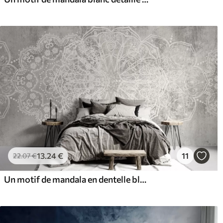
13
.24
€
11
22
.07
€
Un motif de mandala en dentelle blanche, détaillé et complexe, sur un fond de mur gris loft texturé