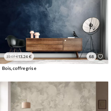
13
.24
€
68
22
.07
€
Bois, coffre gris e