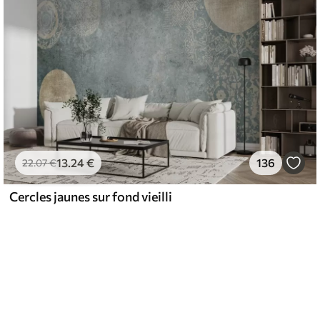
13
.24
€
136
22
.07
€
Cercles jaunes sur fond vieilli