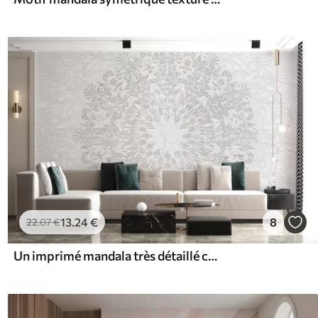
13
.24
€
8
22
.07
€
Un imprimé mandala très détaillé créant un motif de dentelle magnifique et délicat