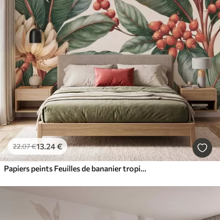
13
.24
€
22
.07
€
Papiers peints Feuilles de bananier tropicales ornées de grappes de baies de café rouges, style aquarelle