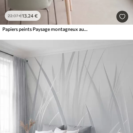
13
.24
€
22
.07
€
Papiers peints Paysage montagneux aux reliefs variés