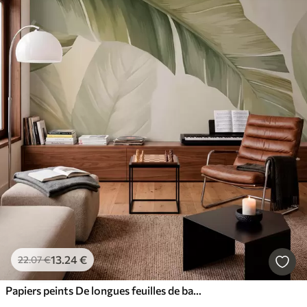
13
.24
€
22
.07
€
Papiers peints De longues feuilles de bananier