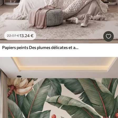
13
.24
€
22
.07
€
Papiers peints Des plumes délicates et aériennes, nimbées d'une brume rose-pêche aux reflets chatoyants