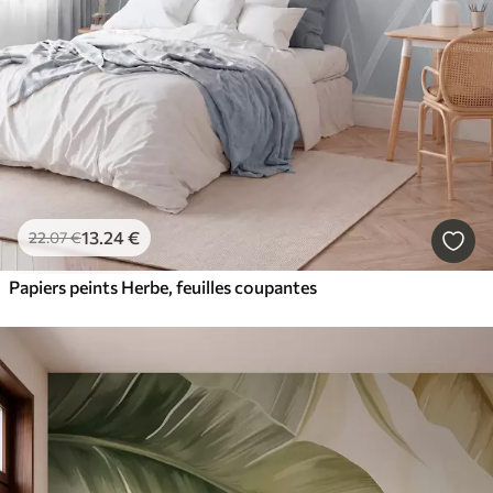
13
.24
€
22
.07
€
Papiers peints Herbe, feuilles coupantes