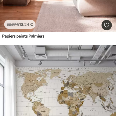
13
.24
€
22
.07
€
Papiers peints Palmiers