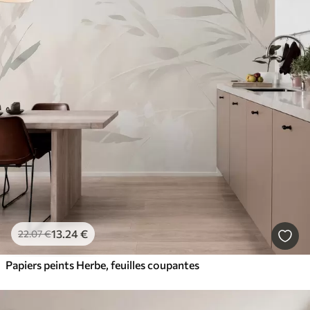
13
.24
€
22
.07
€
Papiers peints Herbe, feuilles coupantes