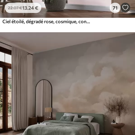
13
.24
€
71
22
.07
€
Ciel étoilé, dégradé rose, cosmique, constellations