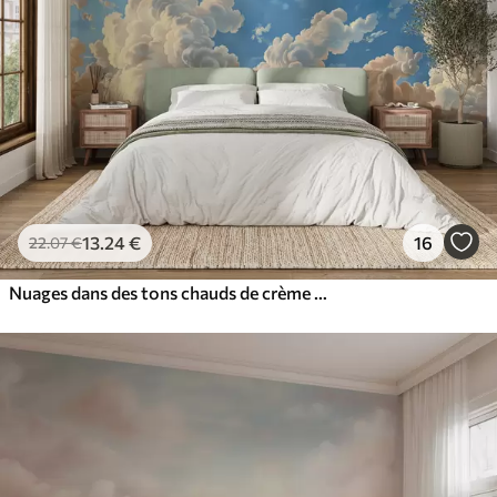
13
.24
€
16
22
.07
€
Nuages dans des tons chauds de crème et de pêche pâle sur un ciel d'un bleu profond et lumineux