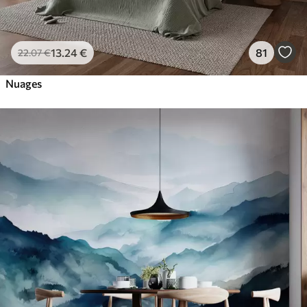
13
.24
€
81
22
.07
€
Nuages