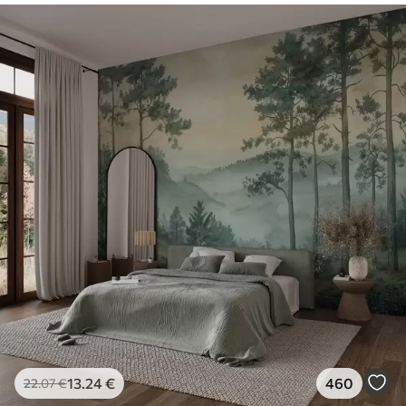
13
.24
€
460
22
.07
€