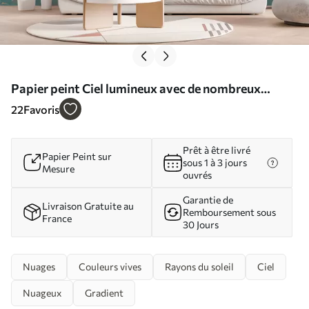
Papier peint Ciel lumineux avec de nombreux
nuages de couleur claire N° w01543
22
Favoris
Prêt à être livré
Papier Peint sur
sous 1 à 3 jours
Mesure
ouvrés
Garantie de
Livraison Gratuite au
Remboursement sous
France
30 Jours
Nuages
Couleurs vives
Rayons du soleil
Ciel
Nuageux
Gradient