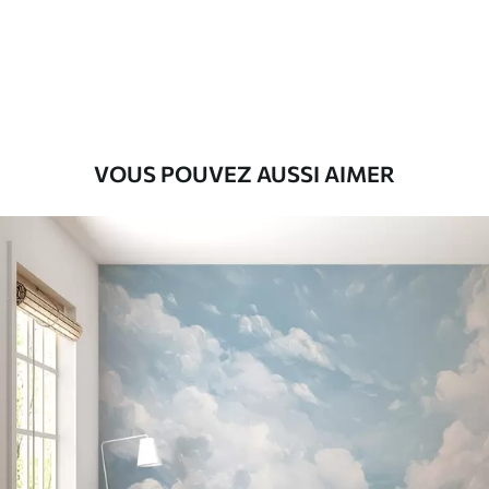
Premium
56
.67
34
.00
€
/m²
Vinyle Premium
65
.00
39
.00
€
/m²
VOUS POUVEZ AUSSI AIMER
Peel and Stick
81
.67
49
.00
€
/m²