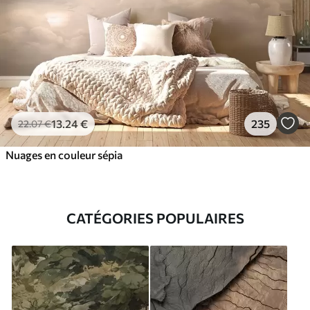
13
.24
€
235
22
.07
€
Nuages en couleur sépia
CATÉGORIES POPULAIRES