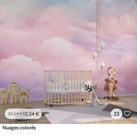
13
.24
€
23
22
.07
€
Nuages colorés