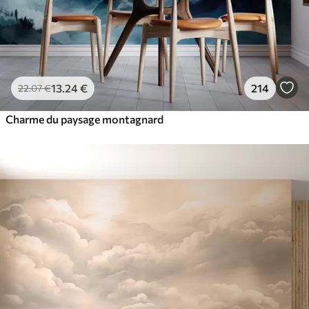
13
.24
€
214
22
.07
€
Charme du paysage montagnard