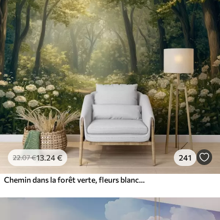
13
.24
€
241
22
.07
€
Chemin dans la forêt verte, fleurs blanches, lumière du soleil, dessin de style acrylique