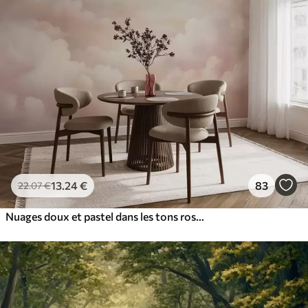
13
.24
€
83
22
.07
€
Nuages doux et pastel dans les tons rose, crème et bleu