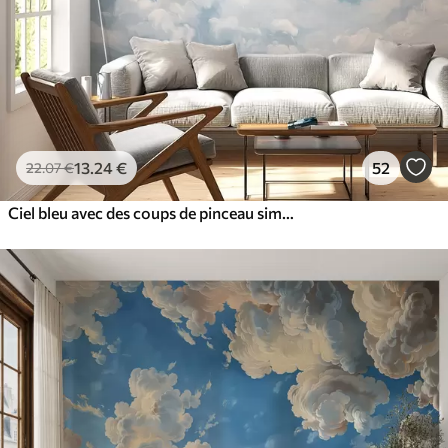
13
.24
€
52
22
.07
€
Ciel bleu avec des coups de pinceau simulés à l'huile