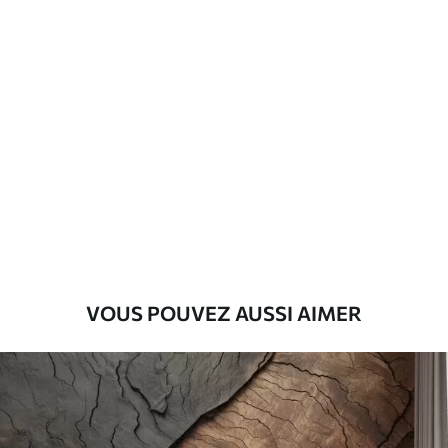
Matériaux disponibles
Standard
45
.00
27
.00
€
/m²
Premium
56
.67
34
.00
€
/m²
Vinyle Premium
65
.00
39
.00
€
/m²
VOUS POUVEZ AUSSI AIMER
Peel and Stick
81
.67
49
.00
€
/m²