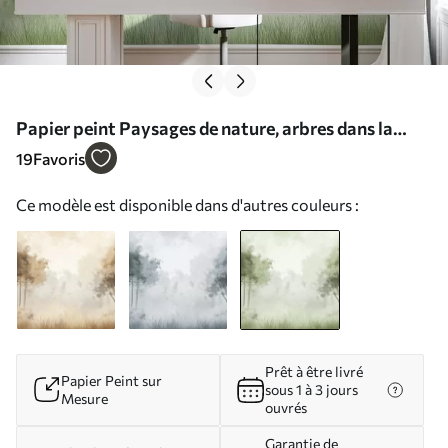
Papier peint Paysages de nature, arbres dans la
forêt, texture grunge, couleurs vertes N° w01564v2
19
Favoris
Ce modèle est disponible dans d'autres couleurs :
Prêt à être livré
Papier Peint sur
sous 1 à 3 jours
Mesure
ouvrés
Garantie de