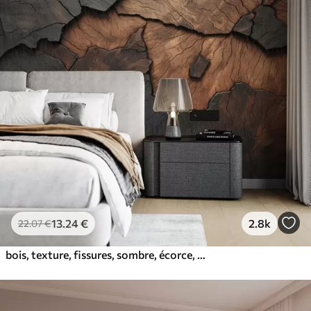
13
.24
€
2.8k
22
.07
€
bois, texture, fissures, sombre, écorce, surface