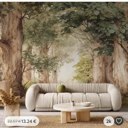
13
.24
€
2k
22
.07
€