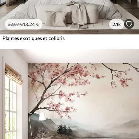
13
.24
€
2.1k
22
.07
€
Plantes exotiques et colibris