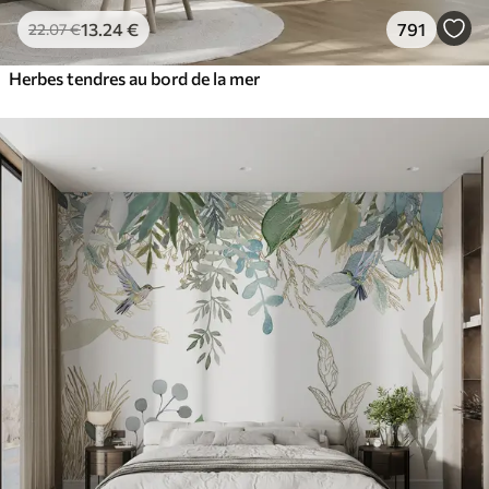
13
.24
€
791
22
.07
€
Herbes tendres au bord de la mer