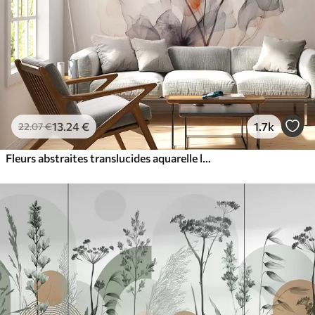
13
.24
€
1.7k
22
.07
€
Fleurs abstraites translucides aquarelle liquide