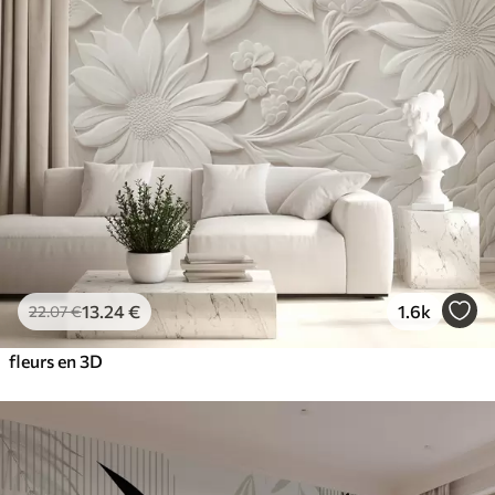
13
.24
€
1.6k
22
.07
€
fleurs en 3D