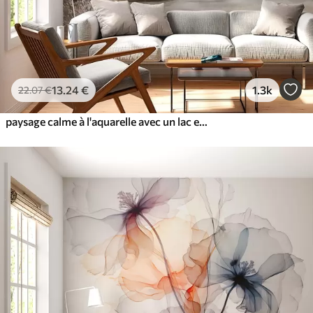
13
.24
€
1.3k
22
.07
€
paysage calme à l'aquarelle avec un lac et un arbre en fleurs