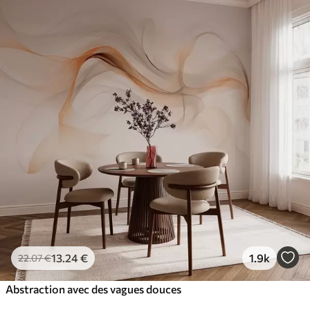
13
.24
€
1.9k
22
.07
€
Abstraction avec des vagues douces