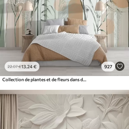
13
.24
€
927
22
.07
€
Collection de plantes et de fleurs dans des tons neutres sur un fond d'arche abstrait dans des teintes vertes et orangées