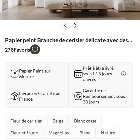
Papier peint Branche de cerisier délicate avec des
fleurs rose tendre sur un fond clair N° w03079
276
Favoris
Prêt à être livré
Papier Peint sur
sous 1 à 3 jours
Mesure
ouvrés
Garantie de
Livraison Gratuite au
Remboursement sous
France
30 Jours
Fleur de cerisier
Beige
Blanc casse
Fleur et faune
Magnolias
Blanc
Nature