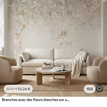
13
.24
€
100
22
.07
€
Branches avec des fleurs blanches sur un fond beige clair