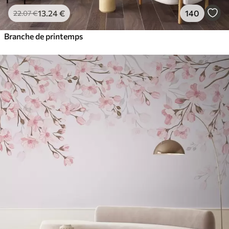
13
.24
€
140
22
.07
€
Branche de printemps