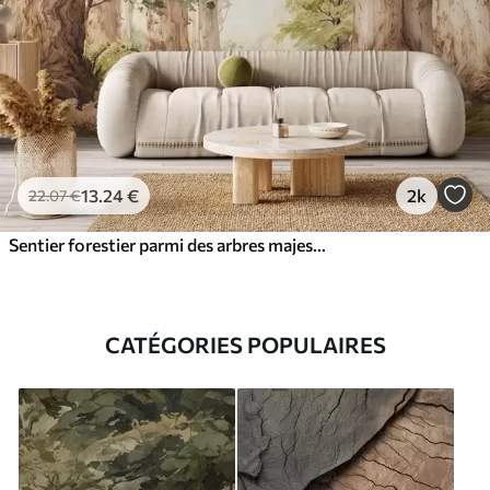
13
.24
€
2k
22
.07
€
Sentier forestier parmi des arbres majestueux, style aquarelle
CATÉGORIES POPULAIRES