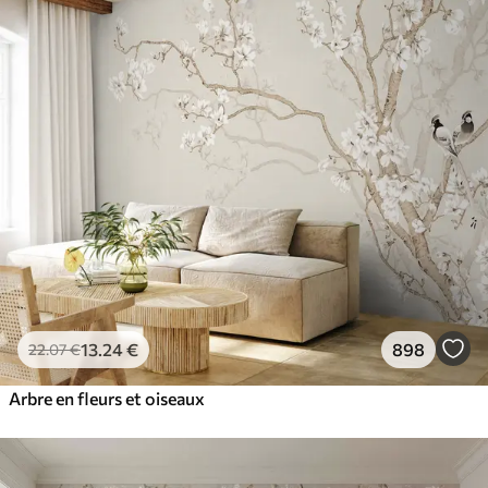
13
.24
€
898
22
.07
€
Arbre en fleurs et oiseaux