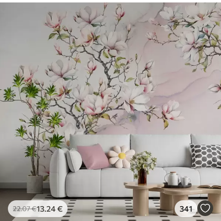
13
.24
€
341
22
.07
€