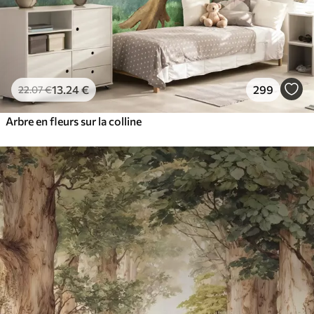
13
.24
€
299
22
.07
€
Arbre en fleurs sur la colline