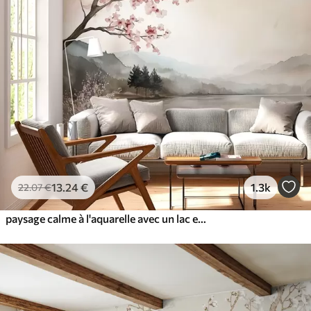
13
.24
€
1.3k
22
.07
€
paysage calme à l'aquarelle avec un lac et un arbre en fleurs