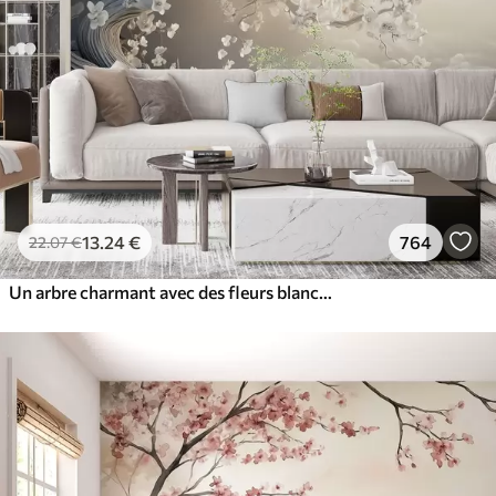
13
.24
€
764
22
.07
€
Un arbre charmant avec des fleurs blanches sur fond de nuages dans un style intéressant aux couleurs chaudes et délicates