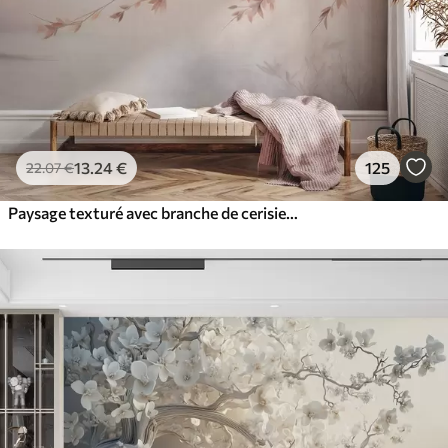
13
.24
€
125
22
.07
€
Paysage texturé avec branche de cerisier en fleurs, feuilles roses, arrière-plan doux et brumeux