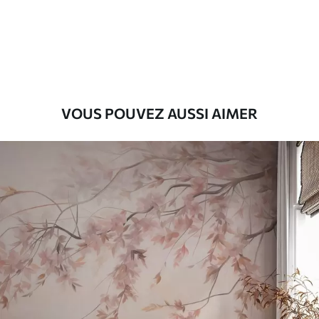
Premium
56
.67
34
.00
€
/m²
Vinyle Premium
65
.00
39
.00
€
/m²
VOUS POUVEZ AUSSI AIMER
Peel and Stick
81
.67
49
.00
€
/m²