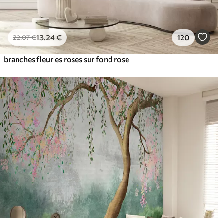
13
.24
€
120
22
.07
€
branches fleuries roses sur fond rose