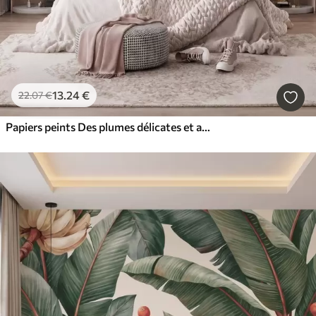
13
.24
€
22
.07
€
Papiers peints Des plumes délicates et aériennes, nimbées d'une brume rose-pêche aux reflets chatoyants