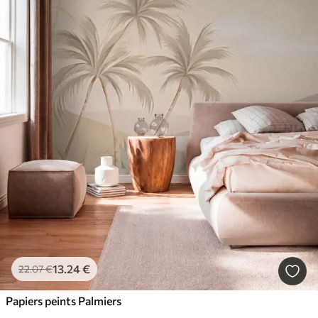
13
.24
€
22
.07
€
Papiers peints Palmiers