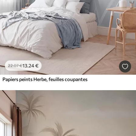
13
.24
€
22
.07
€
Papiers peints Herbe, feuilles coupantes