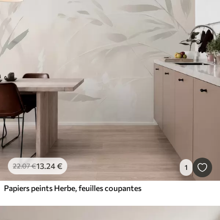
13
.24
€
22
.07
€
1
Papiers peints Herbe, feuilles coupantes