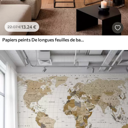
13
.24
€
22
.07
€
Papiers peints De longues feuilles de bananier