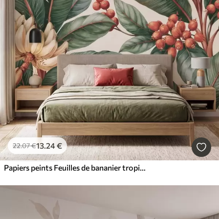
13
.24
€
22
.07
€
Papiers peints Feuilles de bananier tropicales ornées de grappes de baies de café rouges, style aquarelle