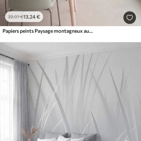
13
.24
€
22
.07
€
Papiers peints Paysage montagneux aux reliefs variés