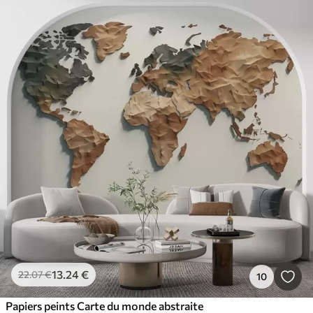
13
.24
€
22
.07
€
10
Papiers peints Carte du monde abstraite