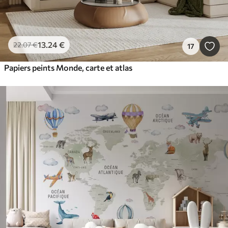
13
.24
€
22
.07
€
17
Papiers peints Monde, carte et atlas