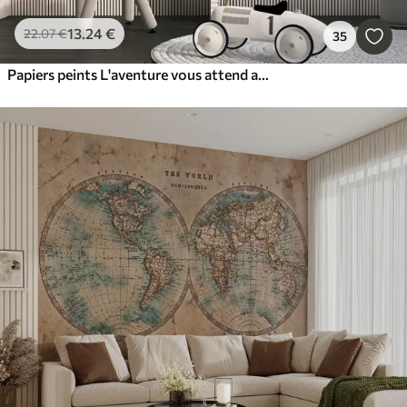
13
.24
€
22
.07
€
35
Papiers peints L'aventure vous attend aux quatre coins du monde