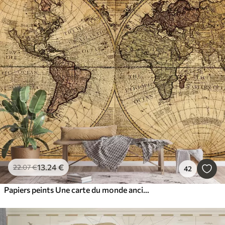
13
.24
€
22
.07
€
42
Papiers peints Une carte du monde ancienne