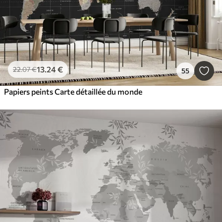
13
.24
€
22
.07
€
55
Papiers peints Carte détaillée du monde