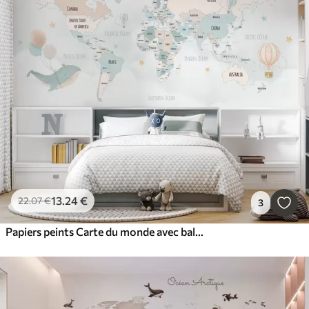
13
.24
€
22
.07
€
3
Papiers peints Carte du monde avec baleines et ballons