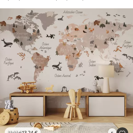
13
.24
€
22
.07
€