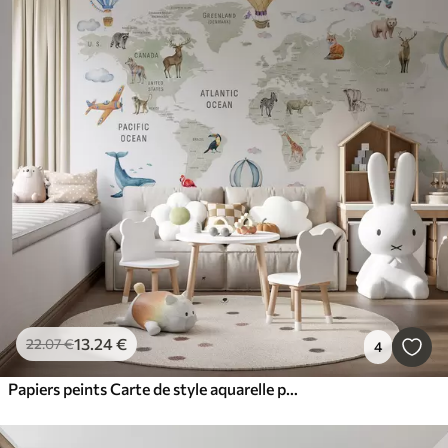
13
.24
€
22
.07
€
4
Papiers peints Carte de style aquarelle pour enfants avec des animaux et des montgolfières. En anglais. Couleur verte.