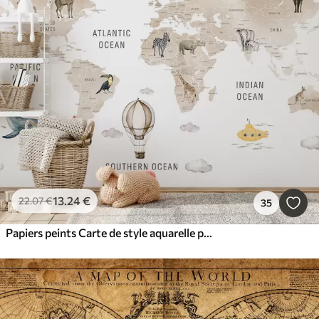
13
.24
€
22
.07
€
35
Papiers peints Carte de style aquarelle pour enfants avec des animaux et des montgolfières. En anglais. Couleur beige.