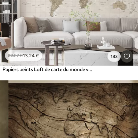
13
.24
€
22
.07
€
183
Papiers peints Loft de carte du monde vintage