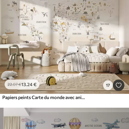
13
.24
€
22
.07
€
17
Papiers peints Carte du monde avec animaux et points de repère