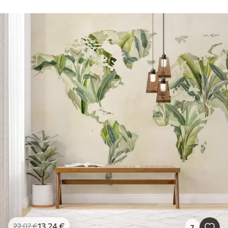
13
.24
€
22
.07
€
7