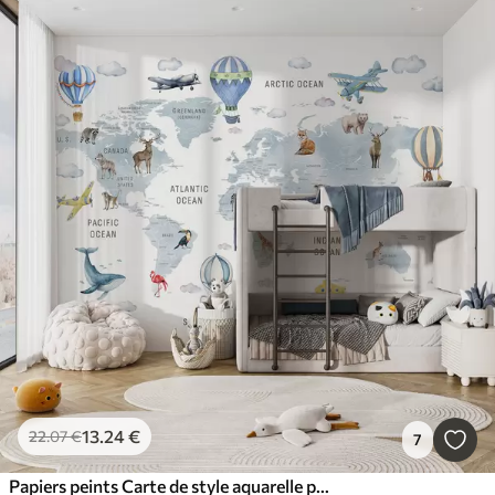
13
.24
€
22
.07
€
7
Papiers peints Carte de style aquarelle pour enfants avec des animaux et des montgolfières. En anglais. Couleur bleue.