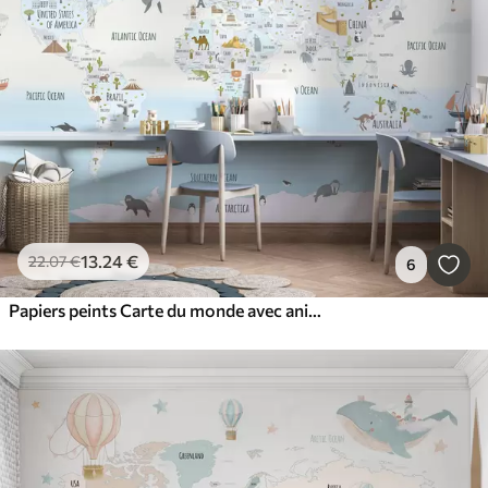
13
.24
€
22
.07
€
6
Papiers peints Carte du monde avec animaux et points de repère