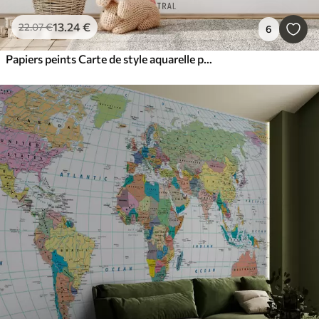
13
.24
€
22
.07
€
6
Papiers peints Carte de style aquarelle pour enfants avec des animaux et des montgolfières. En français. Couleur beige.