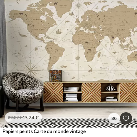
13
.24
€
22
.07
€
86
Papiers peints Carte du monde vintage