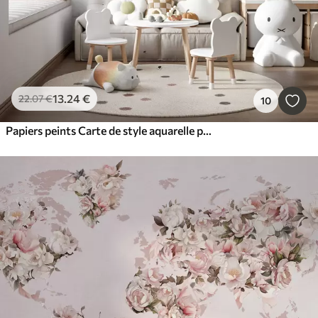
13
.24
€
22
.07
€
10
Papiers peints Carte de style aquarelle pour enfants représentant des animaux et des montgolfières. En français. Couleur verte.