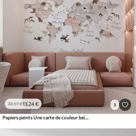
13
.24
€
22
.07
€
3
Papiers peints Une carte de couleur beige, de style aquarelle, illustrée d'animaux. Légendes en français