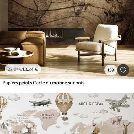
13
.24
€
22
.07
€
139
Papiers peints Carte du monde sur bois