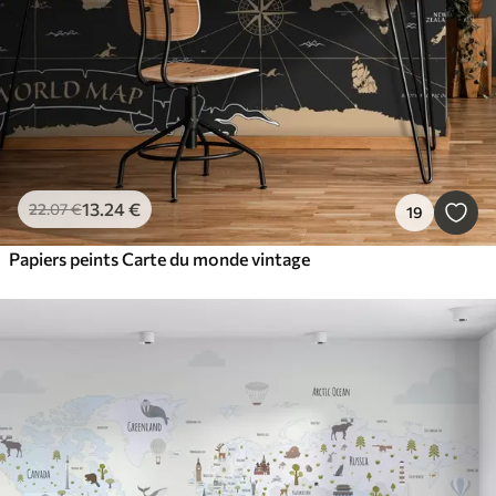
13
.24
€
22
.07
€
19
Papiers peints Carte du monde vintage