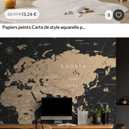
13
.24
€
22
.07
€
5
Papiers peints Carte de style aquarelle pour enfants avec des animaux et des montgolfières. En français. Couleur bleue.