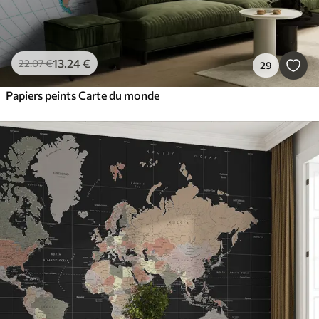
13
.24
€
22
.07
€
29
Papiers peints Carte du monde