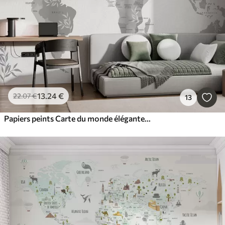
13
.24
€
22
.07
€
13
Papiers peints Carte du monde élégante avec des feuilles et des plantes de couleur grise