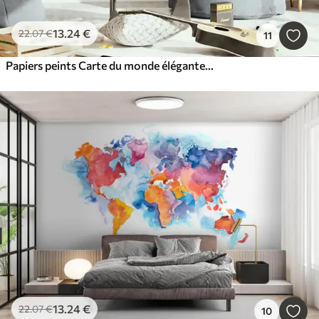
13
.24
€
22
.07
€
11
Papiers peints Carte du monde élégante avec des feuilles et des plantes de couleur bleue
13
.24
€
22
.07
€
10