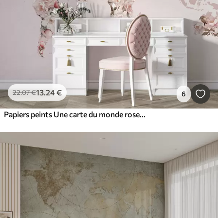
13
.24
€
22
.07
€
6
Papiers peints Une carte du monde rose composée de grandes pivoines blanches et roses