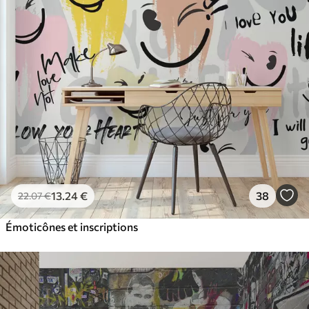
13
.24
€
38
22
.07
€
Émoticônes et inscriptions