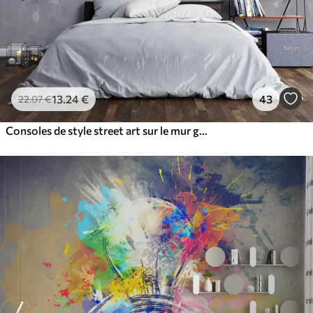
13
.24
€
43
22
.07
€
Consoles de style street art sur le mur grunge