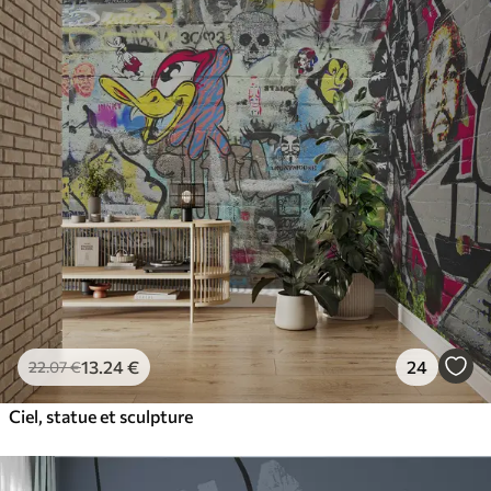
13
.24
€
24
22
.07
€
Ciel, statue et sculpture