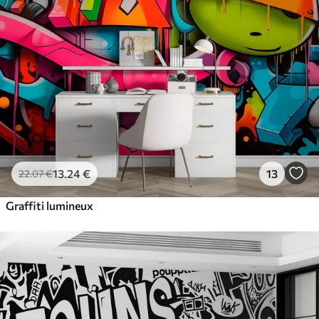
13
.24
€
13
22
.07
€
Graffiti lumineux