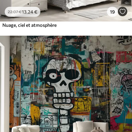
13
.24
€
19
22
.07
€
Nuage, ciel et atmosphère