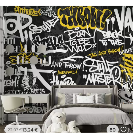
13
.24
€
80
22
.07
€