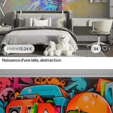
13
.24
€
34
22
.07
€
Naissance d'une idée, abstraction