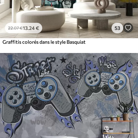
13
.24
€
53
22
.07
€
Graffitis colorés dans le style Basquiat