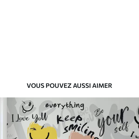
Standard
45
.00
27
.00
€
/m²
Premium
56
.67
34
.00
€
/m²
Vinyle Premium
65
.00
39
.00
€
/m²
VOUS POUVEZ AUSSI AIMER
Peel and Stick
81
.67
49
.00
€
/m²