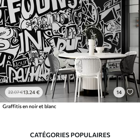
13
.24
€
14
22
.07
€
Graffitis en noir et blanc
CATÉGORIES POPULAIRES