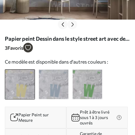
Papier peint Dessin dans le style street art avec des
inscriptions de couleur jaune sur le fond d'un mur en
3
Favoris
béton N° w04056
Ce modèle est disponible dans d'autres couleurs :
Prêt à être livré
Papier Peint sur
sous 1 à 3 jours
Mesure
ouvrés
Garantie de