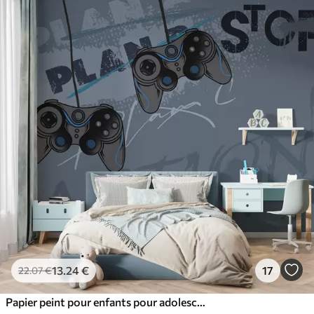
13
.24
€
17
22
.07
€
Papier peint pour enfants pour adolescent avec joysticks et lettrage graphique en bleu