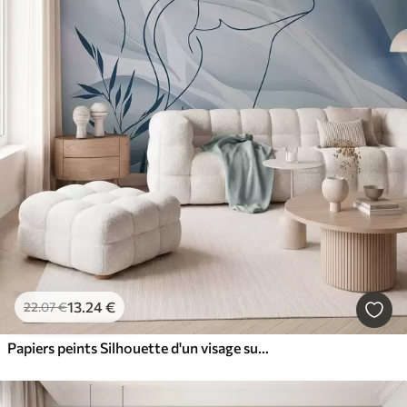
13
.24
€
22
.07
€
Papiers peints Silhouette d'un visage sur un fond abstrait