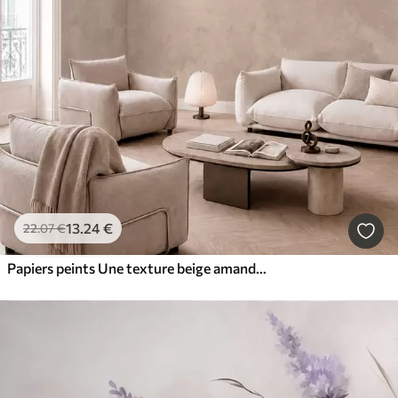
13
.24
€
22
.07
€
Papiers peints Une texture beige amande chaleureuse aux dégradés naturels et doux