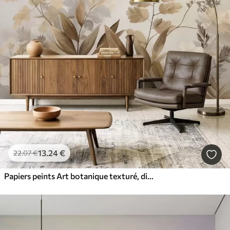
13
.24
€
22
.07
€
Papiers peints Art botanique texturé, diverses plantes et feuilles dans des tons de marron et de beige