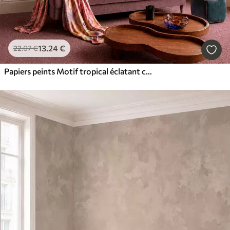
13
.24
€
22
.07
€
Papiers peints Motif tropical éclatant composé de fleurs, de feuilles et de fruits colorés