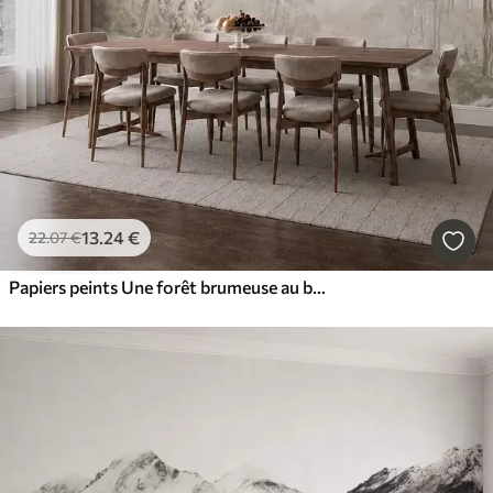
13
.24
€
22
.07
€
Papiers peints Une forêt brumeuse au bord d'un plan d'eau paisible, dans des tons pastel naturels et doux