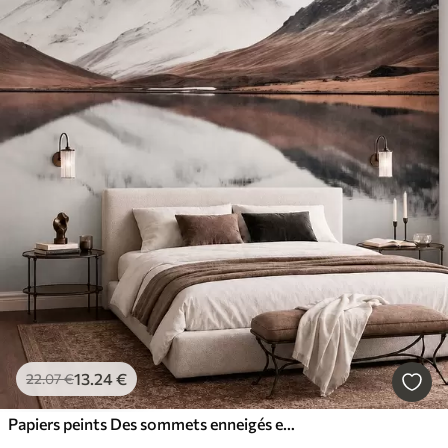
13
.24
€
22
.07
€
Papiers peints Des sommets enneigés et un lac paisible aux reflets miroitants