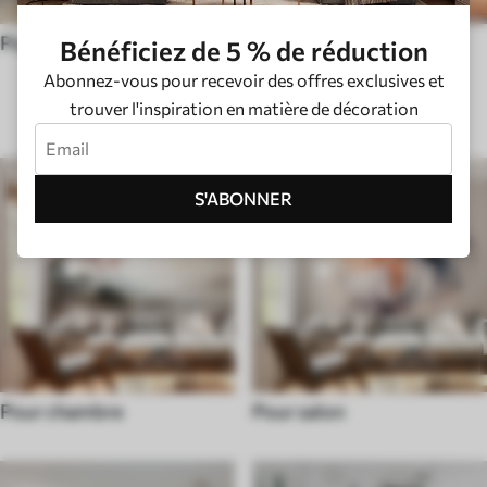
Pop art
Hygge
Bénéficiez de 5 % de réduction
Abonnez-vous pour recevoir des offres exclusives et
TYPE DE PIÈCE
trouver l'inspiration en matière de décoration
S'ABONNER
Pour chambre
Pour salon