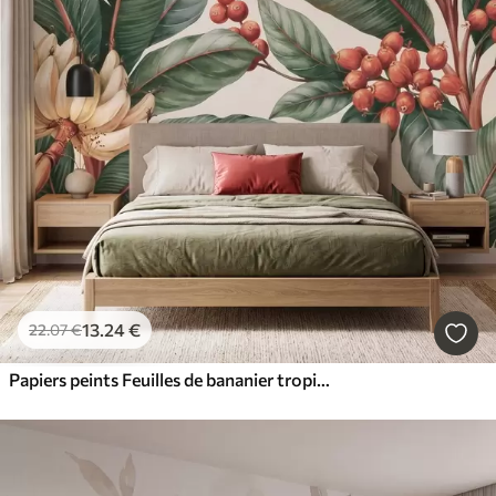
13
.24
€
22
.07
€
Papiers peints Feuilles de bananier tropicales ornées de grappes de baies de café rouges, style aquarelle