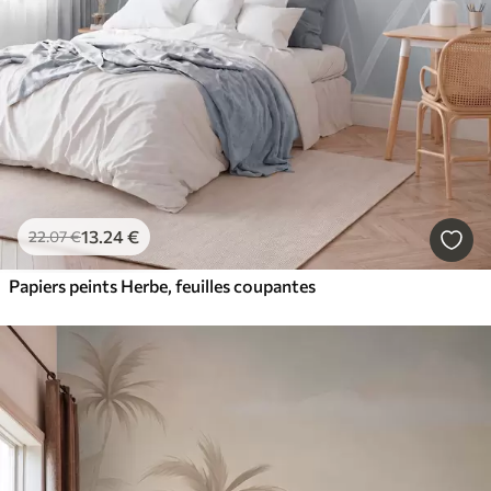
13
.24
€
22
.07
€
Papiers peints Herbe, feuilles coupantes