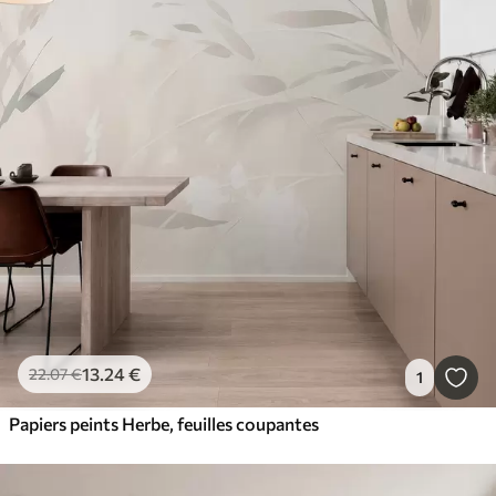
13
.24
€
22
.07
€
1
Papiers peints Herbe, feuilles coupantes