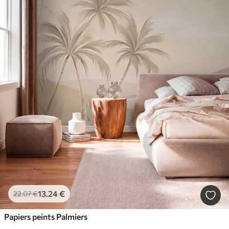
13
.24
€
22
.07
€
Papiers peints Palmiers