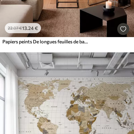
13
.24
€
22
.07
€
Papiers peints De longues feuilles de bananier