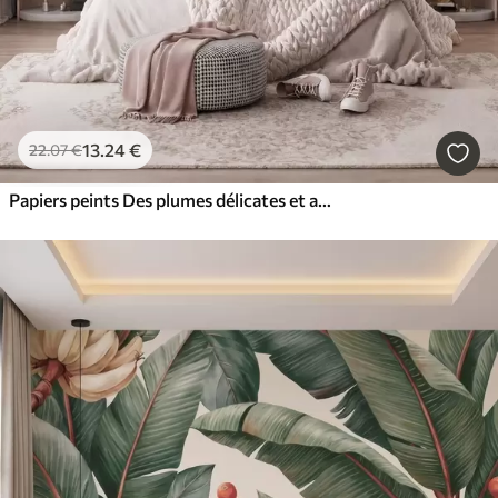
13
.24
€
22
.07
€
Papiers peints Des plumes délicates et aériennes, nimbées d'une brume rose-pêche aux reflets chatoyants