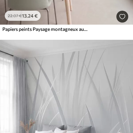
13
.24
€
22
.07
€
Papiers peints Paysage montagneux aux reliefs variés