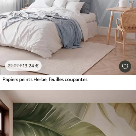
13
.24
€
22
.07
€
Papiers peints Herbe, feuilles coupantes