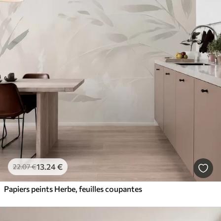
13
.24
€
22
.07
€
Papiers peints Herbe, feuilles coupantes