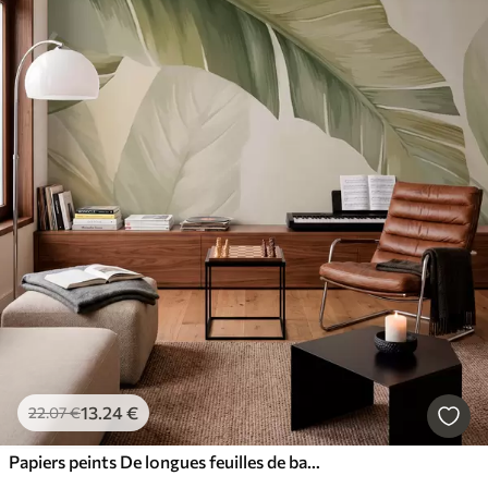
13
.24
€
22
.07
€
Papiers peints De longues feuilles de bananier