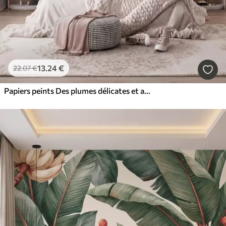
13
.24
€
22
.07
€
Papiers peints Des plumes délicates et aériennes, nimbées d'une brume rose-pêche aux reflets chatoyants