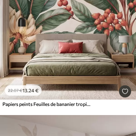
13
.24
€
22
.07
€
Papiers peints Feuilles de bananier tropicales ornées de grappes de baies de café rouges, style aquarelle