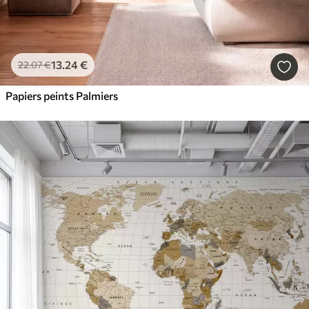
13
.24
€
22
.07
€
Papiers peints Palmiers