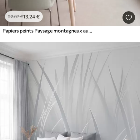
13
.24
€
22
.07
€
Papiers peints Paysage montagneux aux reliefs variés