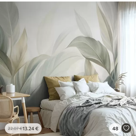
13
.24
€
48
22
.07
€