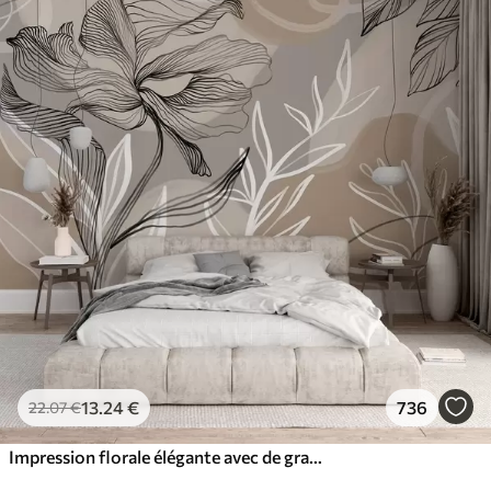
13
.24
€
736
22
.07
€
Impression florale élégante avec de grandes fleurs et feuilles abstraites dans les tons gris et beige sur un fond clair