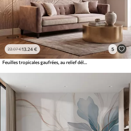
13
.24
€
5
22
.07
€
Feuilles tropicales gaufrées, au relief délicat, dans des tons beiges chauds