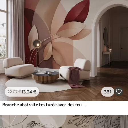
13
.24
€
361
22
.07
€
Branche abstraite texturée avec des feuilles dans les tons marron, beige et rouge, sur un fond de formes abstraites.