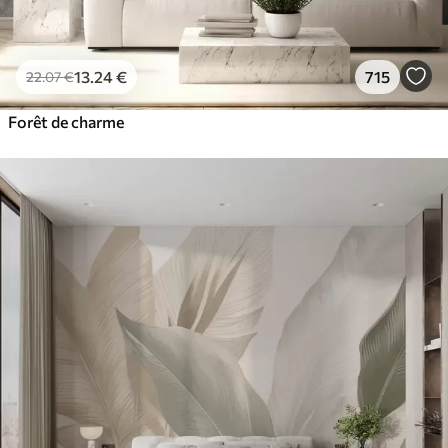
13
.24
€
715
22
.07
€
Forêt de charme