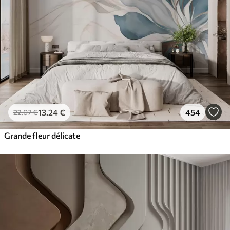
13
.24
€
454
22
.07
€
Grande fleur délicate