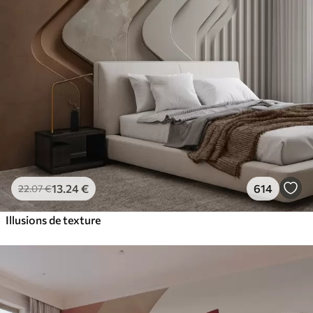
13
.24
€
614
22
.07
€
Illusions de texture