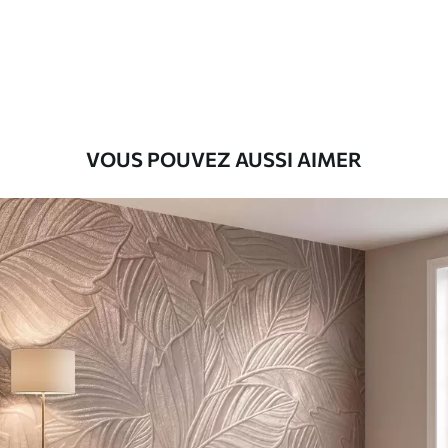
Premium
56
.67
34
.00
€
/m²
Vinyle Premium
65
.00
39
.00
€
/m²
VOUS POUVEZ AUSSI AIMER
Peel and Stick
81
.67
49
.00
€
/m²