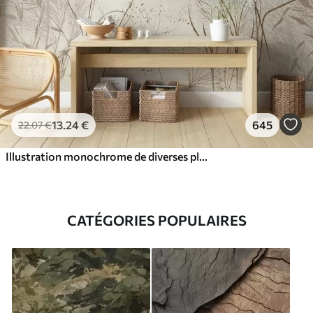
13
.24
€
645
22
.07
€
Illustration monochrome de diverses plantes et épillets de couleur beige, avec des lignes et des textures délicates et ondulantes
CATÉGORIES POPULAIRES