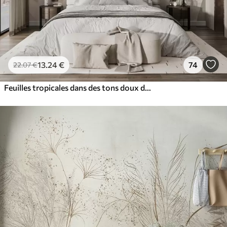
13
.24
€
74
22
.07
€
Feuilles tropicales dans des tons doux de beige et de vert, avec un effet d'aquarelle et des transitions de couleurs douces