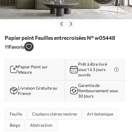
Papier peint Feuilles entrecroisées N° w05448
11
Favoris
Prêt à être livré
Papier Peint sur
sous 1 à 3 jours
Mesure
ouvrés
Garantie de
Livraison Gratuite au
Remboursement sous
France
30 Jours
Feuille
Couleurs claires neutres
Art botanique
Beige
Abstraction