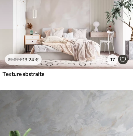
13
.24
€
17
22
.07
€
Texture abstraite