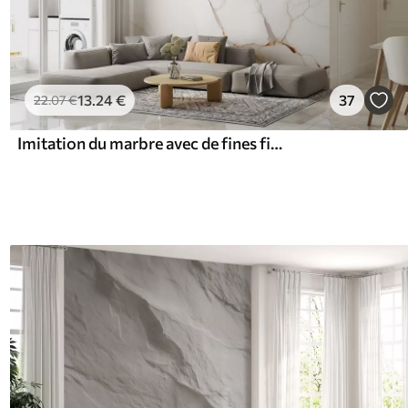
13
.24
€
37
22
.07
€
Imitation du marbre avec de fines fissures et des veines jaunes