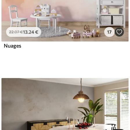
13
.24
€
17
22
.07
€
Nuages