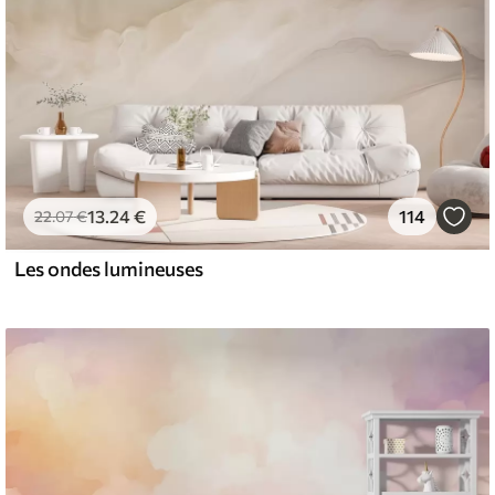
13
.24
€
114
22
.07
€
Les ondes lumineuses