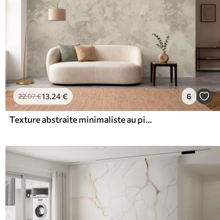
13
.24
€
6
22
.07
€
Texture abstraite minimaliste au pinceau dans des tons beiges