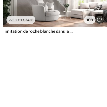
13
.24
€
109
22
.07
€
imitation de roche blanche dans la décoration intérieure