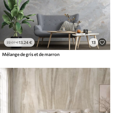
13
.24
€
13
22
.07
€
Mélange de gris et de marron