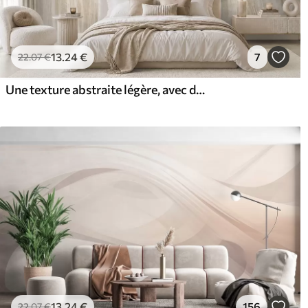
13
.24
€
7
22
.07
€
Une texture abstraite légère, avec de douces transitions verticales dans des tons crème
13
.24
€
156
22
.07
€