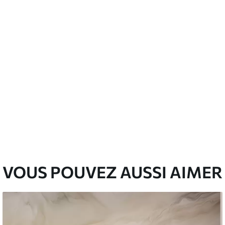
emium
67
34
.00
€
/m²
l and Stick
67
49
.00
€
/m²
VOUS POUVEZ AUSSI AIMER