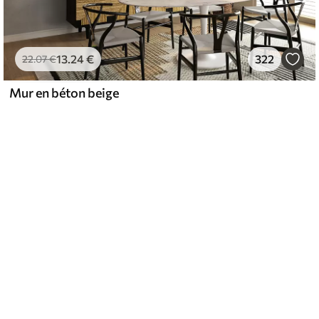
13
.24
€
322
22
.07
€
Mur en béton beige