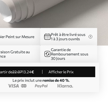
Prêt à être livré sous
ier Peint sur Mesure
1 à 3 jours ouvrés
Garantie de
raison Gratuite au
Remboursement sous
nce
30 Jours
partir de
22
.07
13
.24
€
Afficher le Prix
Le prix inclut une
remise de 40 %
.