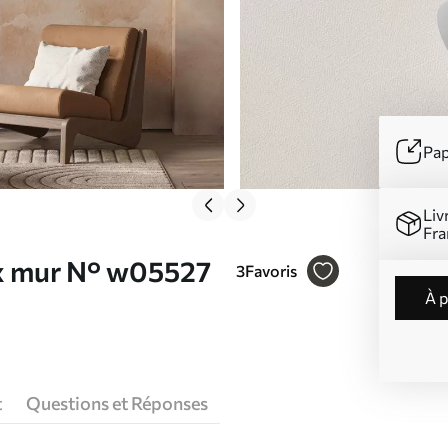
Pap
Liv
Fra
ux mur N° w05527
3
Favoris
à 
t
Questions et Réponses