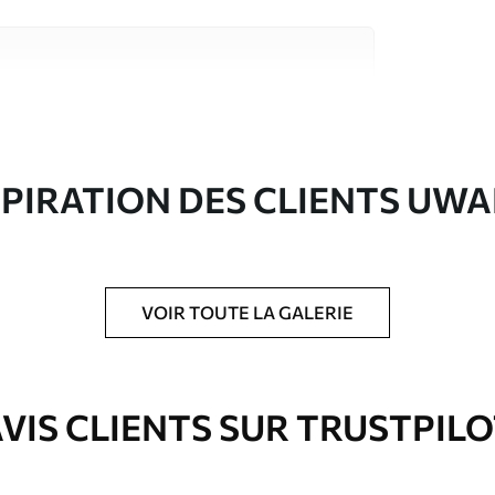
riaux de haute qualité, chacun adapté à des
rents. De plus amples informations sont
rs du processus de personnalisation.
SPIRATION DES CLIENTS UWA
VOIR TOUTE LA GALERIE
ré en rouleaux jusqu’à 50 cm de large.
e pour papier peint disponibles.
VIS CLIENTS SUR TRUSTPIL
nge. Les papiers peints avec Vernis
’eau.