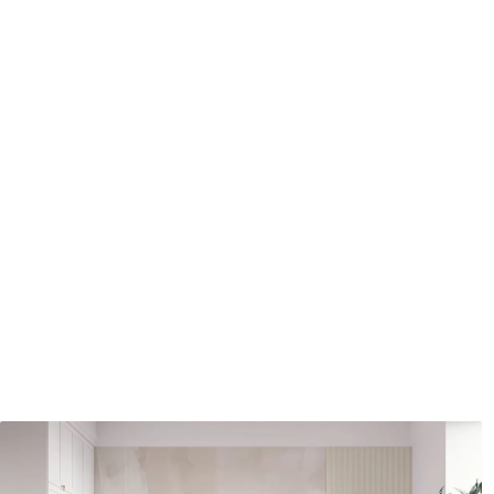
Méthode d'application
Application transparente
Matériaux disponibles
Standard
Pr
45
.00
56
.
27
.00
€
/m²
Vinyle Premium
Pee
65
.00
81
.
39
.00
€
/m²