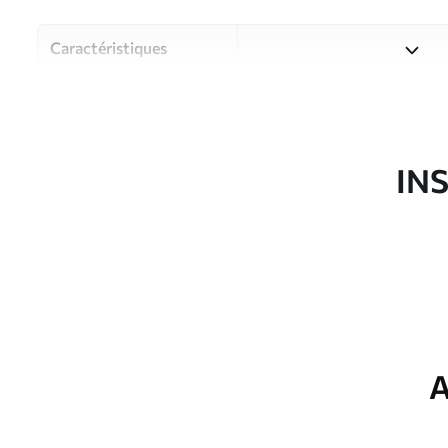
Caractéristiques
Matériau
Choisissez parmi trois maté
pièces et des budgets diffé
disponibles ci-dessous ou lo
IN
Auteur
Studio de design Uwalls
Article du produit
w05527
Production
Imprimé sur commande et liv
Options
Vernis protecteur et/ou coll
supplémentaires
A
Entretien
Nettoyage doux avec une épo
protecteur être nettoyés à l