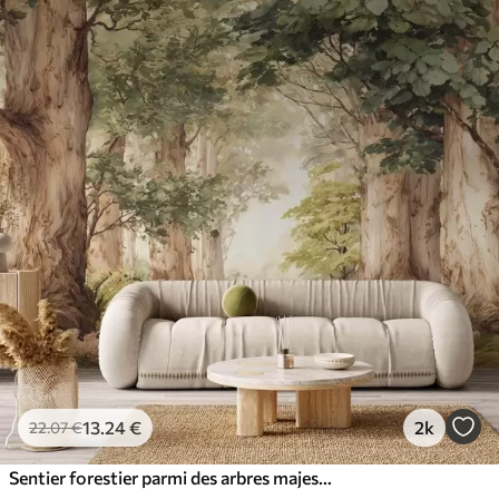
13
.24
€
2k
22
.07
€
Sentier forestier parmi des arbres majestueux, style aquarelle