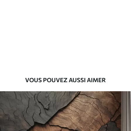
Standard
45
.00
27
.00
€
/m²
Premium
56
.67
34
.00
€
/m²
Vinyle Premium
65
.00
39
.00
€
/m²
VOUS POUVEZ AUSSI AIMER
Peel and Stick
81
.67
49
.00
€
/m²