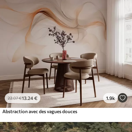
13
.24
€
1.9k
22
.07
€
Abstraction avec des vagues douces