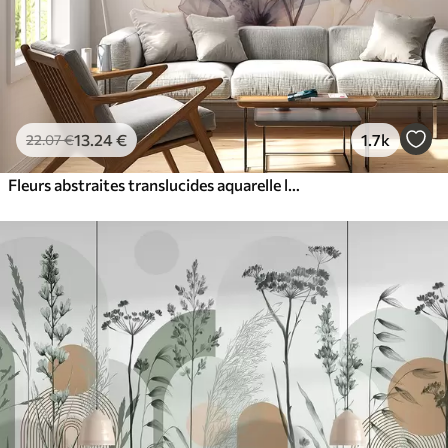
13
.24
€
1.7k
22
.07
€
Fleurs abstraites translucides aquarelle liquide