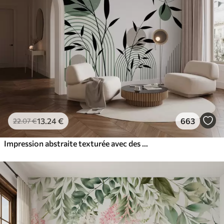
13
.24
€
663
22
.07
€
Impression abstraite texturée avec des formes géométriques, des cercles et des arcs et des plantes noires et vertes sur un fond blanc