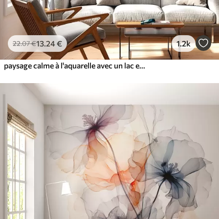
13
.24
€
1.2k
22
.07
€
paysage calme à l'aquarelle avec un lac et un arbre en fleurs