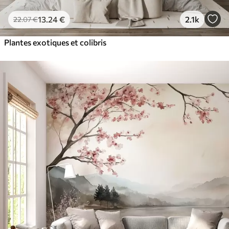
13
.24
€
2.1k
22
.07
€
Plantes exotiques et colibris