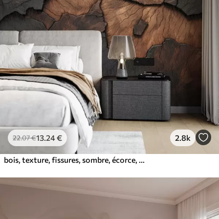
13
.24
€
2.8k
22
.07
€
bois, texture, fissures, sombre, écorce, surface