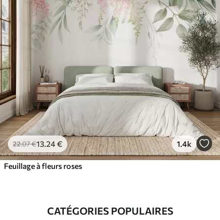
13
.24
€
1.4k
22
.07
€
Feuillage à fleurs roses
CATÉGORIES POPULAIRES