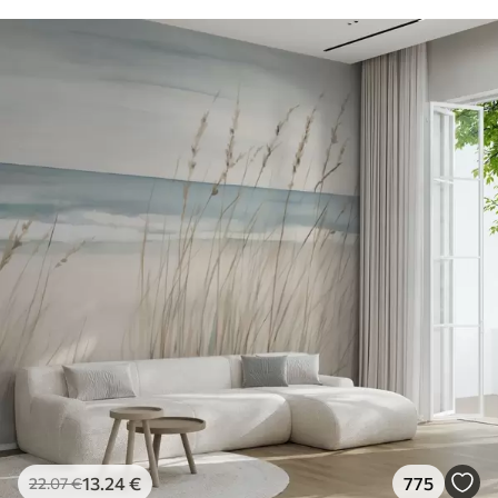
13
.24
€
775
22
.07
€