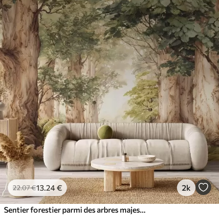
13
.24
€
2k
22
.07
€
Sentier forestier parmi des arbres majestueux, style aquarelle