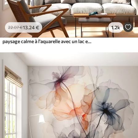
13
.24
€
1.2k
22
.07
€
paysage calme à l'aquarelle avec un lac et un arbre en fleurs