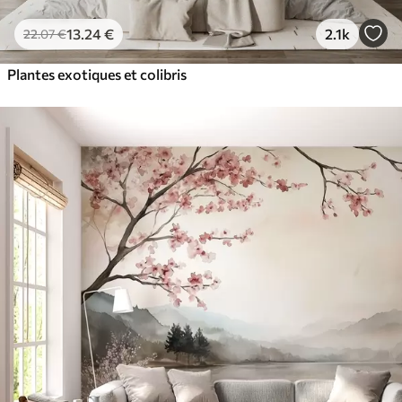
13
.24
€
2.1k
22
.07
€
Plantes exotiques et colibris