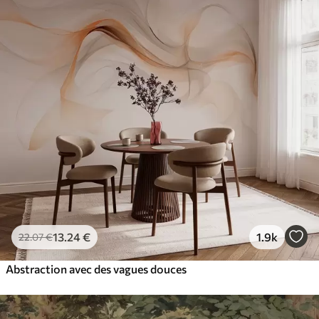
13
.24
€
1.9k
22
.07
€
Abstraction avec des vagues douces