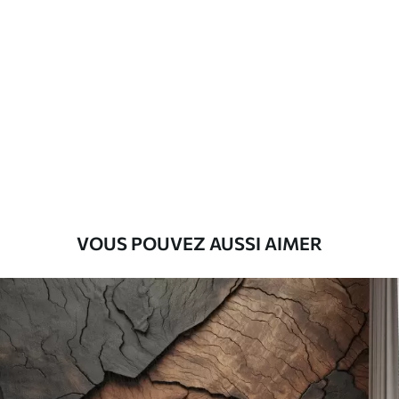
Standard
45
.00
27
.00
€
/m²
Premium
56
.67
34
.00
€
/m²
Vinyle Premium
65
.00
39
.00
€
/m²
VOUS POUVEZ AUSSI AIMER
Peel and Stick
81
.67
49
.00
€
/m²