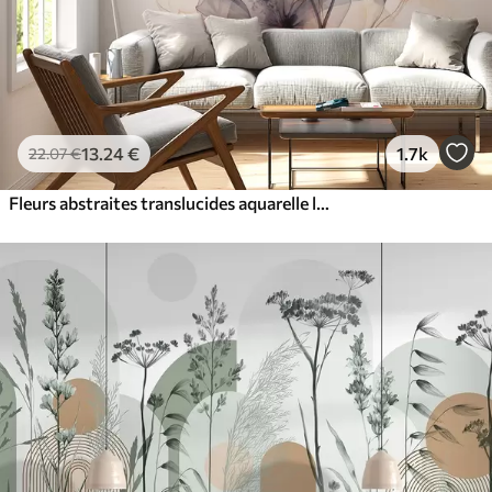
13
.24
€
1.7k
22
.07
€
Fleurs abstraites translucides aquarelle liquide