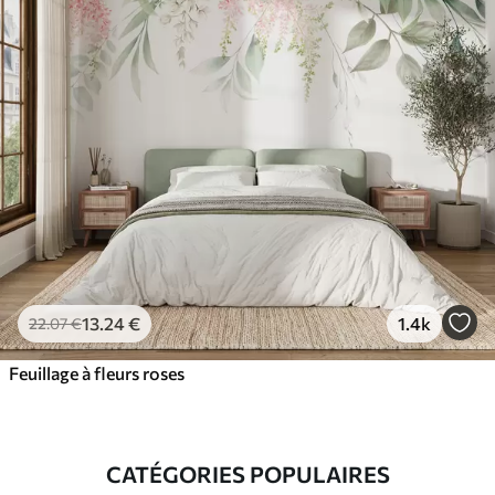
13
.24
€
1.4k
22
.07
€
Feuillage à fleurs roses
CATÉGORIES POPULAIRES