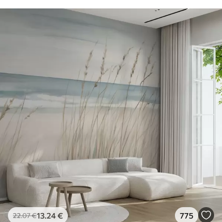
13
.24
€
775
22
.07
€