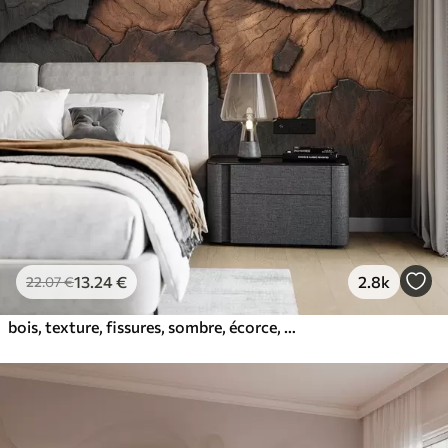
13
.24
€
2.8k
22
.07
€
bois, texture, fissures, sombre, écorce, surface