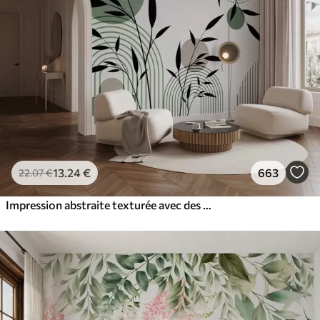
13
.24
€
663
22
.07
€
Impression abstraite texturée avec des formes géométriques, des cercles et des arcs et des plantes noires et vertes sur un fond blanc