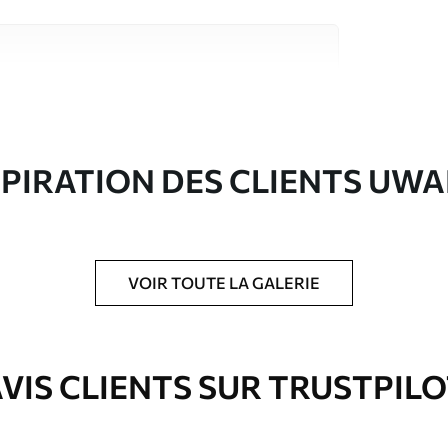
riaux de haute qualité, chacun adapté à des
rents. De plus amples informations sont
rs du processus de personnalisation.
SPIRATION DES CLIENTS UWA
VOIR TOUTE LA GALERIE
ré en rouleaux jusqu’à 50 cm de large.
e pour papier peint disponibles.
VIS CLIENTS SUR TRUSTPIL
nge. Les papiers peints avec Vernis
’eau.