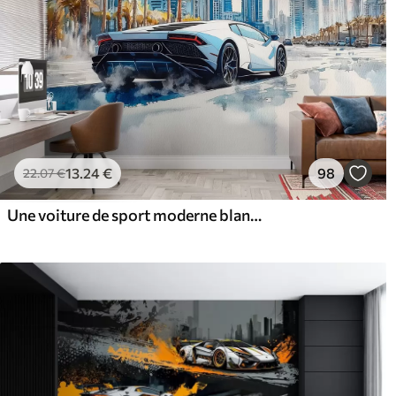
13
.24
€
98
22
.07
€
Une voiture de sport moderne blanche roulant sur fond de palmiers et de gratte-ciel en technique d'aquarelle libre