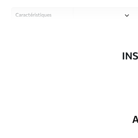
Caractéristiques
Matériau
Choisissez parmi trois maté
pièces et des budgets diffé
disponibles ci-dessous ou lo
IN
Auteur
Studio de design Uwalls
Article du produit
w05636
Production
Imprimé sur commande et liv
Options
Vernis protecteur et/ou coll
supplémentaires
A
Entretien
Nettoyage doux avec une épo
protecteur être nettoyés à l