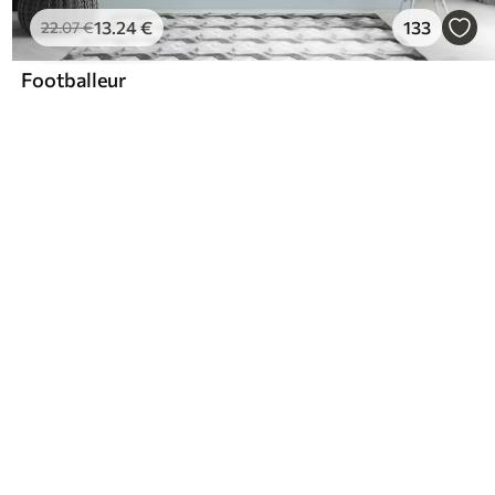
13
.24
€
133
22
.07
€
Footballeur