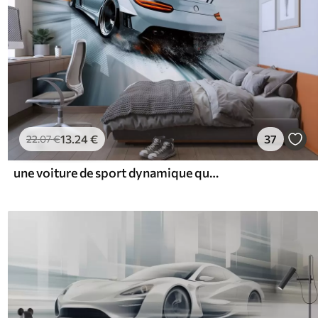
13
.24
€
37
22
.07
€
une voiture de sport dynamique qui s'élance dans l'espace