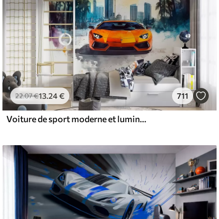
13
.24
€
711
22
.07
€
Voiture de sport moderne et lumineuse sur fond de palmiers et de gratte-ciel en technique d'aquarelle à la prima