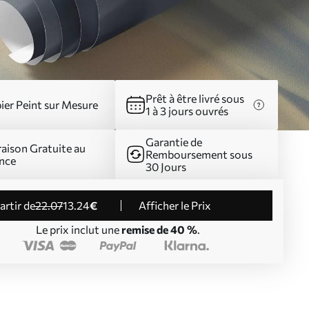
Prêt à être livré sous
ier Peint sur Mesure
1 à 3 jours ouvrés
Garantie de
raison Gratuite au
Remboursement sous
nce
30 Jours
partir de
22
.07
13
.24
€
Afficher le Prix
Le prix inclut une
remise de 40 %
.