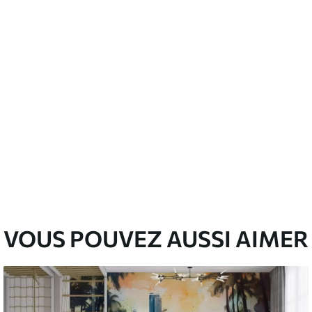
emium
67
34
.00
€
/m²
l and Stick
67
49
.00
€
/m²
VOUS POUVEZ AUSSI AIMER