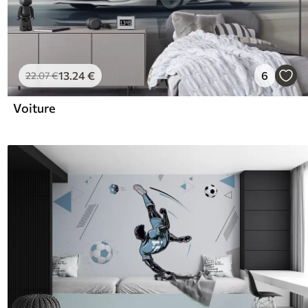
13
.24
€
6
22
.07
€
Voiture