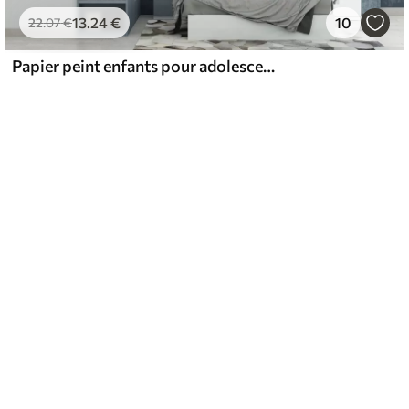
13
.24
€
10
22
.07
€
Papier peint enfants pour adolescent avec voiture et lettrage graphique en bleu