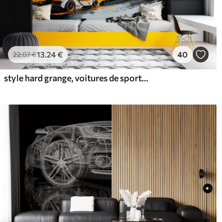
13
.24
€
40
22
.07
€
style hard grange, voitures de sport expressives et dynamiques