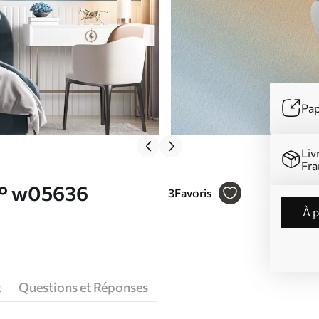
Pap
Liv
Fra
 N° w05636
3
Favoris
à 
t
Questions et Réponses