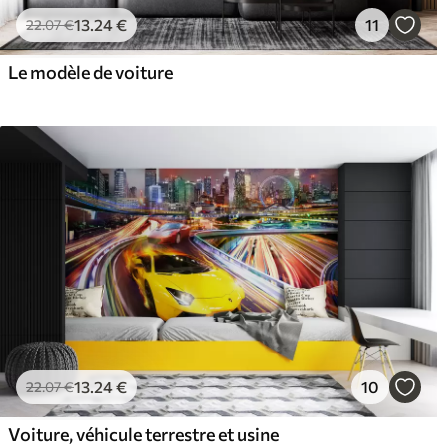
13
.24
€
11
22
.07
€
Le modèle de voiture
13
.24
€
10
22
.07
€
Voiture, véhicule terrestre et usine