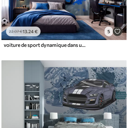
13
.24
€
5
22
.07
€
voiture de sport dynamique dans un style de dessin numérique avec des accents bleus