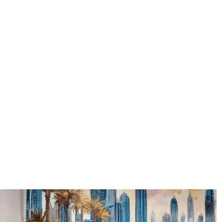
Méthode d'application
Application transparente
Matériaux disponibles
Standard
Pr
45
.00
56
.
27
.00
€
/m²
Vinyle Premium
Pee
65
.00
81
.
39
.00
€
/m²