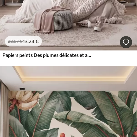
13
.24
€
22
.07
€
Papiers peints Des plumes délicates et aériennes, nimbées d'une brume rose-pêche aux reflets chatoyants