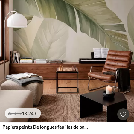
13
.24
€
22
.07
€
Papiers peints De longues feuilles de bananier