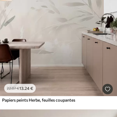
13
.24
€
22
.07
€
Papiers peints Herbe, feuilles coupantes