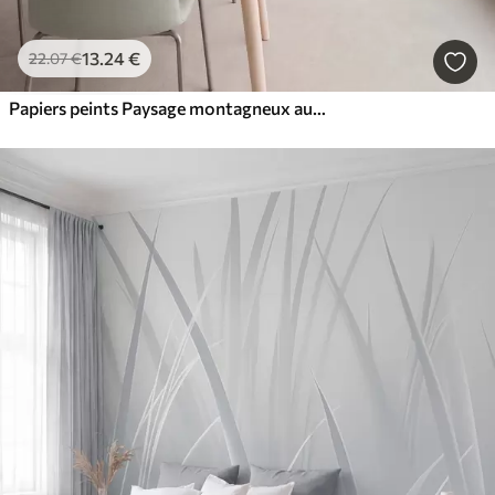
13
.24
€
22
.07
€
Papiers peints Paysage montagneux aux reliefs variés