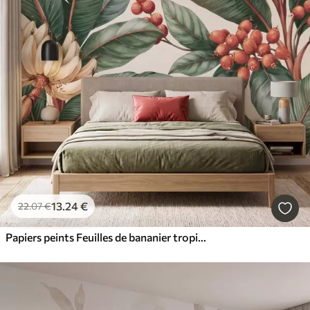
13
.24
€
22
.07
€
Papiers peints Feuilles de bananier tropicales ornées de grappes de baies de café rouges, style aquarelle