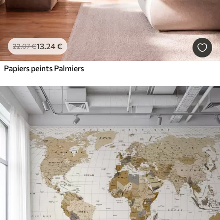
13
.24
€
22
.07
€
Papiers peints Palmiers