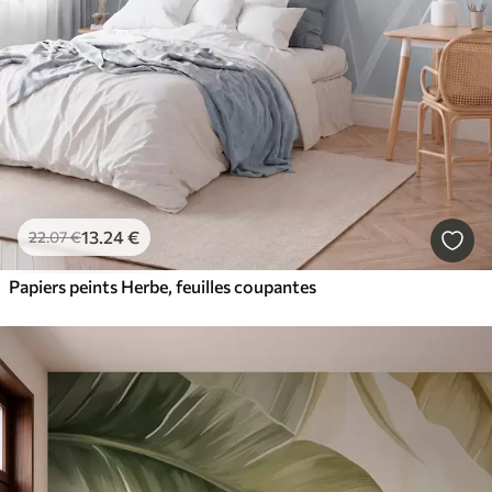
13
.24
€
22
.07
€
Papiers peints Herbe, feuilles coupantes