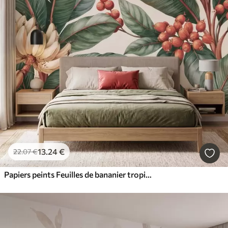
13
.24
€
22
.07
€
Papiers peints Feuilles de bananier tropicales ornées de grappes de baies de café rouges, style aquarelle