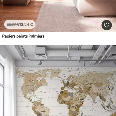
13
.24
€
22
.07
€
Papiers peints Palmiers