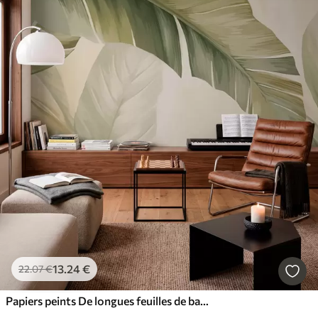
13
.24
€
22
.07
€
Papiers peints De longues feuilles de bananier