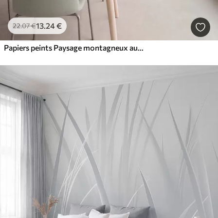
13
.24
€
22
.07
€
Papiers peints Paysage montagneux aux reliefs variés