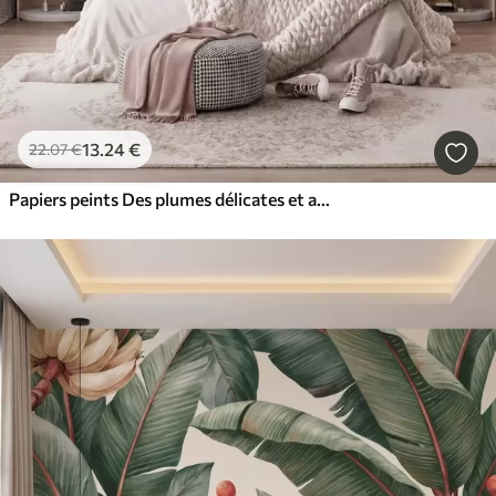
13
.24
€
22
.07
€
Papiers peints Des plumes délicates et aériennes, nimbées d'une brume rose-pêche aux reflets chatoyants