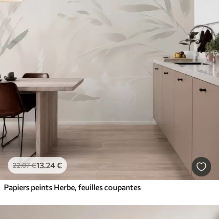
13
.24
€
22
.07
€
Papiers peints Herbe, feuilles coupantes