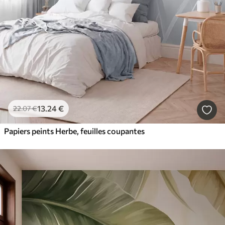
13
.24
€
22
.07
€
Papiers peints Herbe, feuilles coupantes