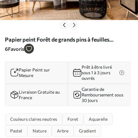
Papier peint Forêt de grands pins à feuilles
persistantes dans un environnement brumeux et
6
Favoris
rempli de nuages doux et brumeux N° w08160
Prêt à être livré
Papier Peint sur
sous 1 à 3 jours
Mesure
ouvrés
Garantie de
Livraison Gratuite au
Remboursement sous
France
30 Jours
Couleurs claires neutres
Foret
Aquarelle
Pastel
Nature
Arbre
Gradient