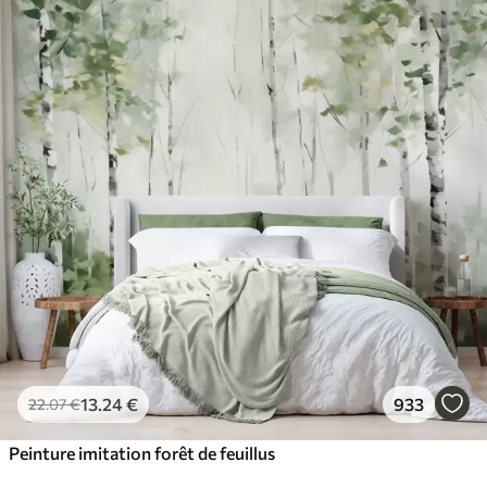
13
.24
€
933
22
.07
€
Peinture imitation forêt de feuillus