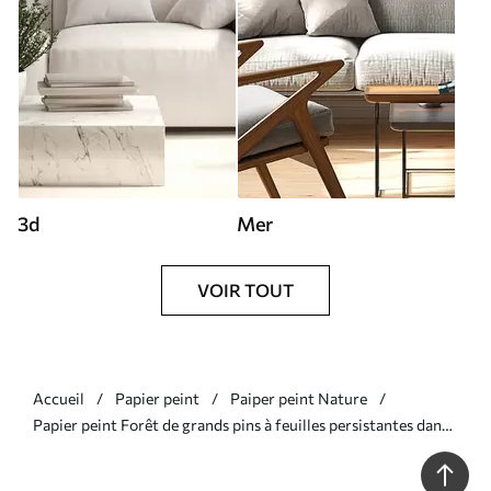
3d
Mer
VOIR TOUT
Accueil
Papier peint
Paiper peint Nature
Papier peint Forêt de grands pins à feuilles persistantes dans
un environnement brumeux et rempli de nuages doux et
brumeux N° w08160