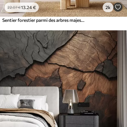
13
.24
€
2k
22
.07
€
Sentier forestier parmi des arbres majestueux, style aquarelle