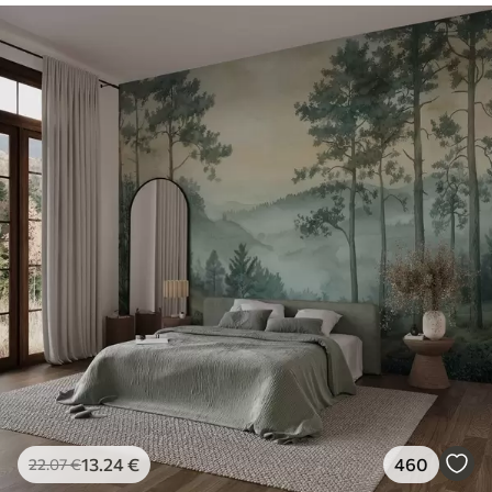
13
.24
€
460
22
.07
€