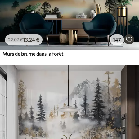
13
.24
€
147
22
.07
€
Murs de brume dans la forêt