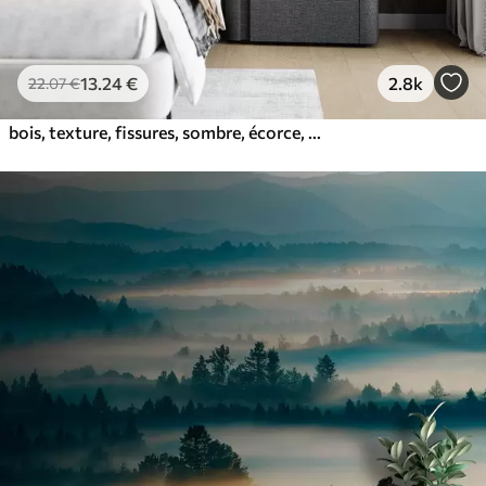
13
.24
€
2.8k
22
.07
€
bois, texture, fissures, sombre, écorce, surface