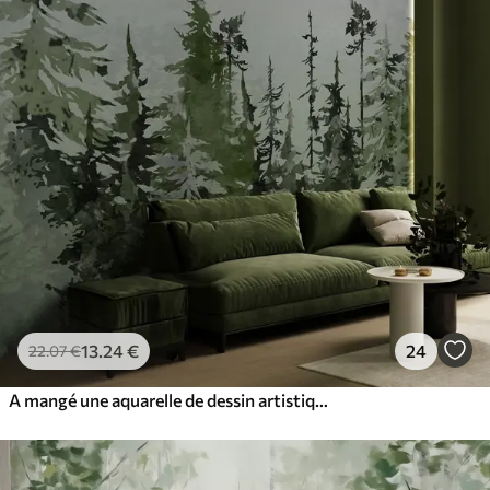
13
.24
€
24
22
.07
€
A mangé une aquarelle de dessin artistique