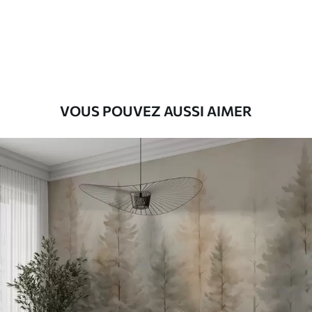
Premium
56
.67
34
.00
€
/m²
Vinyle Premium
65
.00
39
.00
€
/m²
VOUS POUVEZ AUSSI AIMER
Peel and Stick
81
.67
49
.00
€
/m²