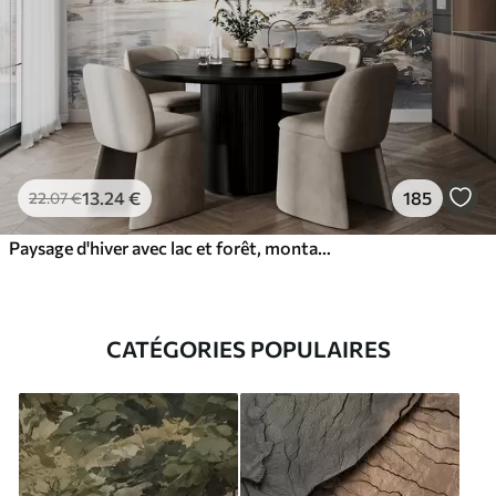
13
.24
€
185
22
.07
€
Paysage d'hiver avec lac et forêt, montagnes, style pastel darwing
CATÉGORIES POPULAIRES