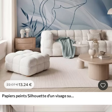
13
.24
€
22
.07
€
Papiers peints Silhouette d'un visage sur un fond abstrait