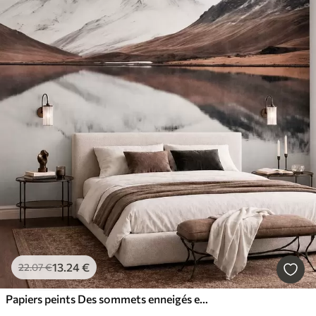
13
.24
€
22
.07
€
Papiers peints Des sommets enneigés et un lac paisible aux reflets miroitants