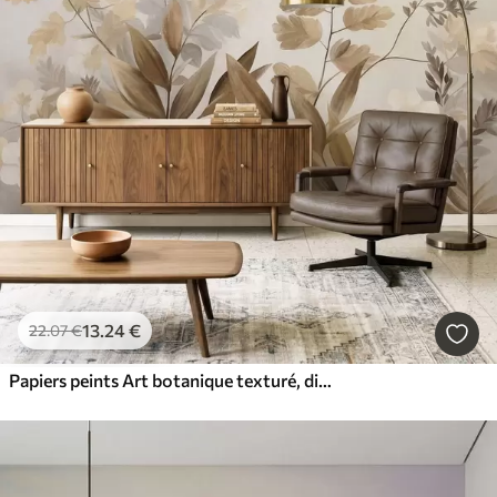
13
.24
€
22
.07
€
Papiers peints Art botanique texturé, diverses plantes et feuilles dans des tons de marron et de beige