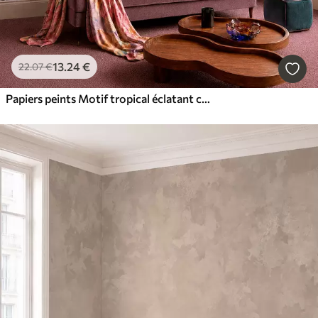
13
.24
€
22
.07
€
Papiers peints Motif tropical éclatant composé de fleurs, de feuilles et de fruits colorés