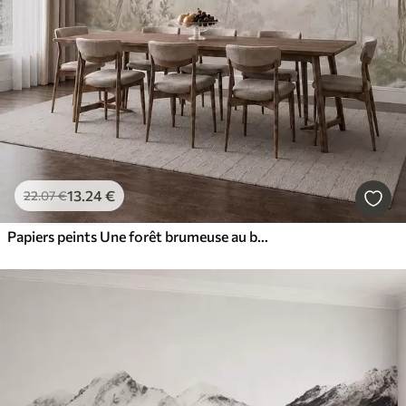
13
.24
€
22
.07
€
Papiers peints Une forêt brumeuse au bord d'un plan d'eau paisible, dans des tons pastel naturels et doux