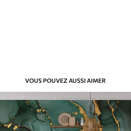
Standard
45
.00
27
.00
€
/m²
Premium
56
.67
34
.00
€
/m²
Vinyle Premium
65
.00
39
.00
€
/m²
VOUS POUVEZ AUSSI AIMER
Peel and Stick
81
.67
49
.00
€
/m²