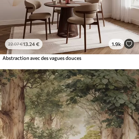
13
.24
€
1.9k
22
.07
€
Abstraction avec des vagues douces