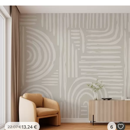
13
.24
€
6
22
.07
€