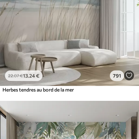
13
.24
€
791
22
.07
€
Herbes tendres au bord de la mer