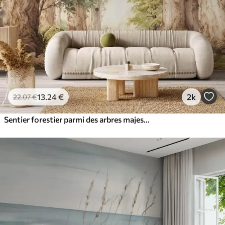
13
.24
€
2k
22
.07
€
Sentier forestier parmi des arbres majestueux, style aquarelle