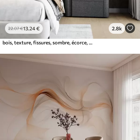
13
.24
€
2.8k
22
.07
€
bois, texture, fissures, sombre, écorce, surface