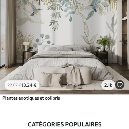
13
.24
€
2.1k
22
.07
€
Plantes exotiques et colibris
CATÉGORIES POPULAIRES