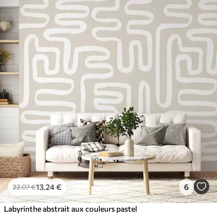
13
.24
€
6
22
.07
€
Labyrinthe abstrait aux couleurs pastel