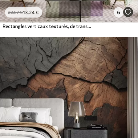
13
.24
€
6
22
.07
€
Rectangles verticaux texturés, de transparence variable et dans différentes nuances de vert ; art abstrait