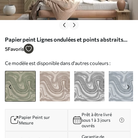
Papier peint Lignes ondulées et points abstraits
verts et beiges, art moderne texturé N° w09747
5
Favoris
Ce modèle est disponible dans d'autres couleurs :
Prêt à être livré
Papier Peint sur
sous 1 à 3 jours
Mesure
ouvrés
Garantie de