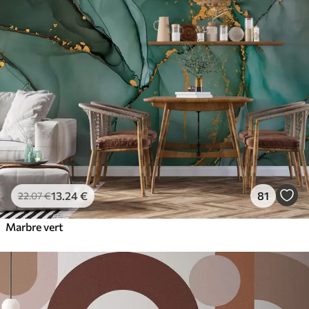
13
.24
€
81
22
.07
€
Marbre vert