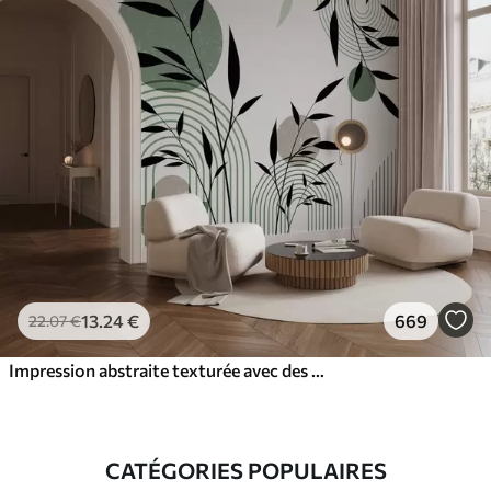
13
.24
€
669
22
.07
€
Impression abstraite texturée avec des formes géométriques, des cercles et des arcs et des plantes noires et vertes sur un fond blanc
CATÉGORIES POPULAIRES