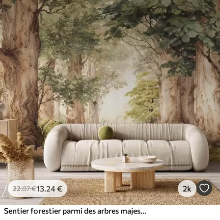
13
.24
€
2k
22
.07
€
Sentier forestier parmi des arbres majestueux, style aquarelle