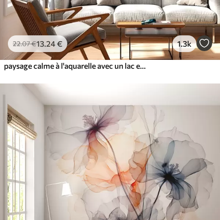
13
.24
€
1.3k
22
.07
€
paysage calme à l'aquarelle avec un lac et un arbre en fleurs