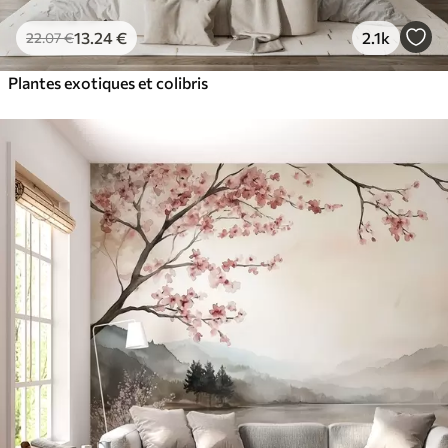
13
.24
€
2.1k
22
.07
€
Plantes exotiques et colibris