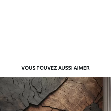
Standard
45
.00
27
.00
€
/m²
Premium
56
.67
34
.00
€
/m²
Vinyle Premium
65
.00
39
.00
€
/m²
VOUS POUVEZ AUSSI AIMER
Peel and Stick
81
.67
49
.00
€
/m²