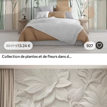
13
.24
€
927
22
.07
€
Collection de plantes et de fleurs dans des tons neutres sur un fond d'arche abstrait dans des teintes vertes et orangées