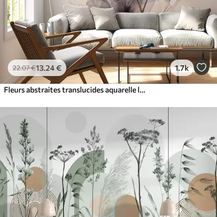
13
.24
€
1.7k
22
.07
€
Fleurs abstraites translucides aquarelle liquide