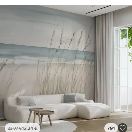
13
.24
€
791
22
.07
€