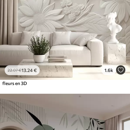
13
.24
€
1.6k
22
.07
€
fleurs en 3D