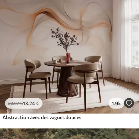
13
.24
€
1.9k
22
.07
€
Abstraction avec des vagues douces