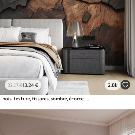
13
.24
€
2.8k
22
.07
€
bois, texture, fissures, sombre, écorce, surface